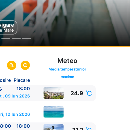
e, Tunis
vigare
e Mare
Tunisia
Meteo
Media temperaturilor
maxime
osire
Plecare
18:00
24.9
ti, 09 Iun 2026
ri, 10 Iun 2026
8:00
18:00