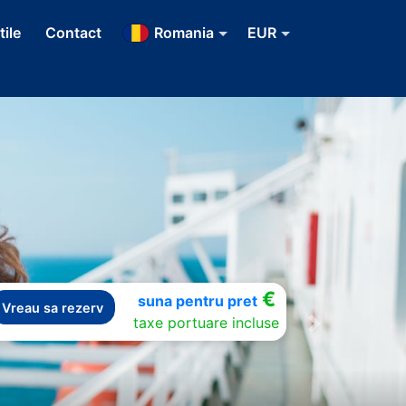
tile
Contact
Romania
EUR
€
suna pentru pret
Vreau sa rezerv
taxe portuare incluse
Next