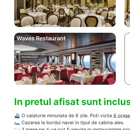
Waves Restaurant
In pretul afisat sunt incl
🚢
O calatorie minunata de 8 zile. Poti vizita
6 orase
🛌
Cazarea la bordul navei in tipul de cabina ales.
🍽
3 mese pe zi ce pot fi servite in restaurantele pri