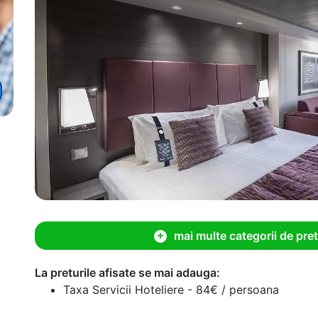
mai multe categorii de pret
La preturile afisate se mai adauga:
Taxa Servicii Hoteliere - 84€ / persoana