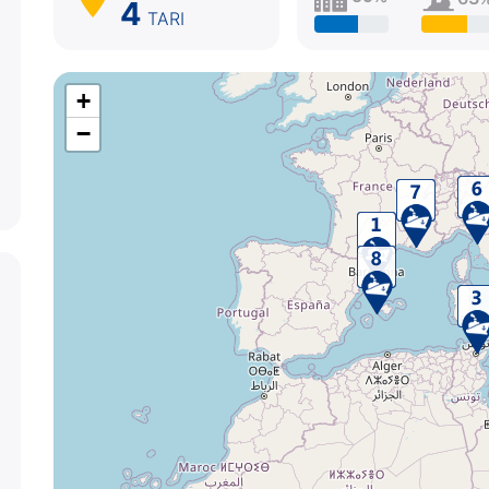
4
TARI
+
−