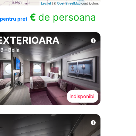
Leaflet
| ©
OpenStreetMap
contributors
€
de persoana
pentru pret
EXTERIOARA
B - Bella
indisponibil