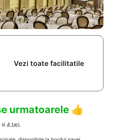
Vezi toate facilitatile
use urmatoarele
👍
si
4 tari
.
ncipale, disponibile la bordul navei.