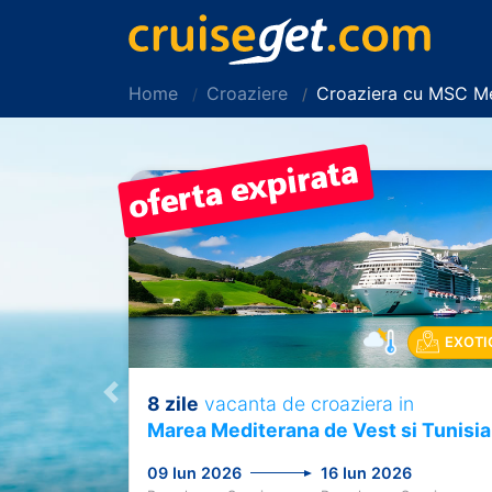
Home
Croaziere
Croaziera cu MSC Me
EXOTI
8 zile
vacanta de croaziera in
Previous
Marea Mediterana de Vest si Tunisia
09 Iun 2026
16 Iun 2026