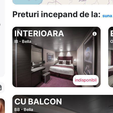
Preturi incepand de la:
suna 
a
INTERIOARA
IB - Bella
O
indisponibil
CU BALCON
BB - Bella