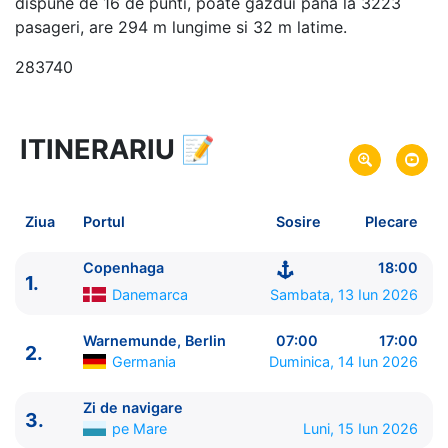
dispune de 16 de punti, poate gazdui pana la 3223
pasageri, are 294 m lungime si 32 m latime.
283740
ITINERARIU
📝
15 zile
vacanta de croaziera in
Fiordurile Norvegiene si Marea Baltica -
link oferta
13 Iun 2026
din Copenhaga,
Danemarca
Plecare pe
Ziua
Portul
Sosire
Plecare
27 Iun 2026
in Copenhaga,
Danemarca
Sosire pe
Copenhaga
18:00
1.
MSC Cruises
Danemarca
Sambata, 13 Iun 2026
MSC Magnifica
★★★★+
Warnemunde, Berlin
07:00
17:00
2.
Germania
Duminica, 14 Iun 2026
Zi de navigare
3.
pe Mare
Luni, 15 Iun 2026