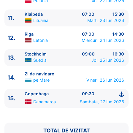
Polonia
Luni, 22 Iun 2026
13.
Stockholm
Suedia
09:00 - 16:30
14.
Zi de navigare
pe Mare
0:00 - 0:00
Klaipeda
07:00
15:30
11.
15.
Copenhaga
Danemarca
09:30 - ⚓
Lituania
Marti, 23 Iun 2026
Riga
07:00
14:30
12.
Letonia
Miercuri, 24 Iun 2026
Stockholm
09:00
16:30
13.
Suedia
Joi, 25 Iun 2026
Zi de navigare
14.
pe Mare
Vineri, 26 Iun 2026
Copenhaga
09:30
15.
Danemarca
Sambata, 27 Iun 2026
TOTAL DE VIZITAT