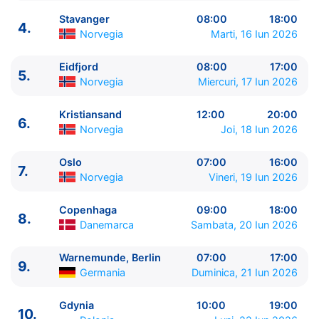
Stavanger
08:00
18:00
4.
Norvegia
Marti, 16 Iun 2026
Eidfjord
08:00
17:00
5.
ITINERARIU
Norvegia
Miercuri, 17 Iun 2026
Ziua | Portul | Sosire - Plecare
----------------------------------------
Kristiansand
12:00
20:00
6.
1.
Copenhaga
Danemarca
⚓ - 18:00
Norvegia
Joi, 18 Iun 2026
2.
Warnemunde, Berlin
Germania
07:00 - 17:00
3.
Zi de navigare
pe Mare
0:00 - 0:00
Oslo
07:00
16:00
7.
Norvegia
Vineri, 19 Iun 2026
4.
Stavanger
Norvegia
08:00 - 18:00
5.
Eidfjord
Norvegia
08:00 - 17:00
Copenhaga
09:00
18:00
6.
Kristiansand
Norvegia
12:00 - 20:00
8.
Danemarca
Sambata, 20 Iun 2026
7.
Oslo
Norvegia
07:00 - 16:00
8.
Copenhaga
Danemarca
09:00 - 18:00
Warnemunde, Berlin
07:00
17:00
9.
Warnemunde, Berlin
Germania
07:00 - 17:00
9.
Germania
Duminica, 21 Iun 2026
10.
Gdynia
Polonia
10:00 - 19:00
11.
Klaipeda
Lituania
07:00 - 15:30
Gdynia
10:00
19:00
10.
12.
Riga
Letonia
07:00 - 14:30