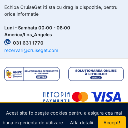
Echipa CruiseGet iti sta cu drag la dispozitie, pentru
orice informatie
Luni - Sambata 00:00 - 08:00
America/Los_Angeles
031 631 1770
rezervari@cruiseget.com
Acest site folosește cookies pentru a asigura cea mai
Copyright © 2026
Cruiseget.com
. Toate drepturile
buna experienta de utilizare.
Afla detalii
Accept!
rezervate.