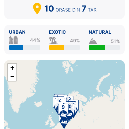
10
7
ORASE
DIN
TARI
URBAN
EXOTIC
NATURAL
44%
49%
51%
+
−