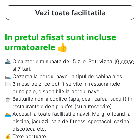
Vezi toate facilitatile
In pretul afisat sunt incluse
urmatoarele
👍
🚢
O calatorie minunata de 15 zile. Poti vizita
10 orase
si
7 tari
.
🛌
Cazarea la bordul navei in tipul de cabina ales.
🍽
3 mese pe zi ce pot fi servite in restaurantele
principale, disponibile la bordul navei.
☕
Bauturile non-alcoolice (apa, ceai, cafea, sucuri) in
restaurantele de tip bufet (cu autoservire).
🏊‍
Accesul la toate facilitatile navei. Mergi oricand la
piscina, jacuzzi, sala de fitness, spectacol, casino,
discoteca etc.
💰
Taxe portuare