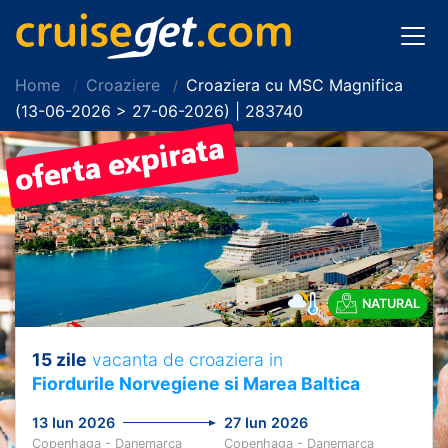
Home
Croaziere
Croaziera cu MSC Magnifica
(13-06-2026 > 27-06-2026) | 283740
NATURAL
15 zile
vacanta de croaziera in
Fiordurile Norvegiene si Marea Baltica
13 Iun 2026
27 Iun 2026
Copenhaga - Danemarca
Copenhaga - Danemarca