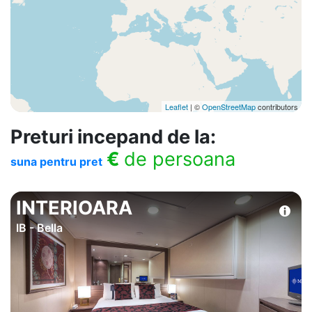
Leaflet
| ©
OpenStreetMap
contributors
Preturi incepand de la:
€
de persoana
suna pentru pret
INTERIOARA
IB - Bella