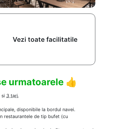
Vezi toate facilitatile
use urmatoarele
👍
si
3 tari
.
ncipale, disponibile la bordul navei.
in restaurantele de tip bufet (cu