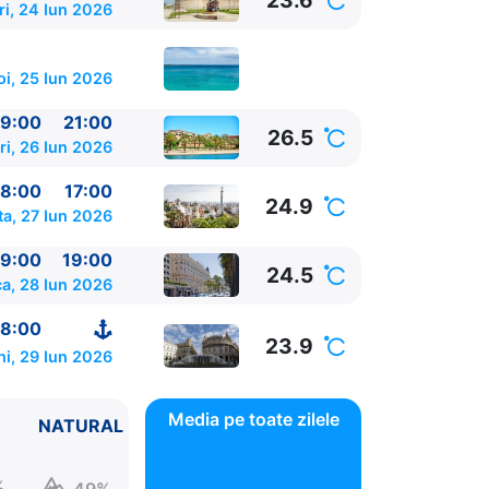
23.6
ri, 24 Iun 2026
oi, 25 Iun 2026
9:00
21:00
26.5
ri, 26 Iun 2026
8:00
17:00
24.9
a, 27 Iun 2026
9:00
19:00
24.5
a, 28 Iun 2026
8:00
23.9
ni, 29 Iun 2026
Media pe toate zilele
NATURAL
%
49%