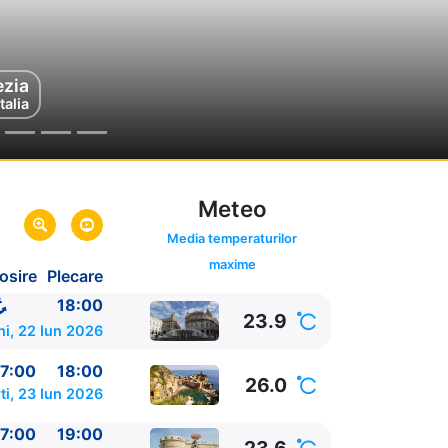
ezia
Italia
Meteo
ink oferta
Media temperaturilor
maxime
osire
Plecare
18:00
23.9
ni, 22 Iun 2026
7:00
18:00
26.0
ti, 23 Iun 2026
7:00
19:00