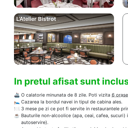
L'Atelier Bistrot
In pretul afisat sunt incl
🚢
O calatorie minunata de 8 zile. Poti vizita
6 orase
🛌
Cazarea la bordul navei in tipul de cabina ales.
🍽
3 mese pe zi ce pot fi servite in restaurantele pri
☕
Bauturile non-alcoolice (apa, ceai, cafea, sucuri) 
autoservire).