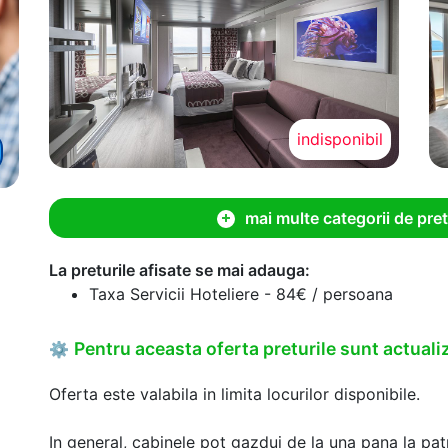
indisponibil
mai multe categorii de pret
La preturile afisate se mai adauga:
Taxa Servicii Hoteliere - 84€ / persoana
Pentru aceasta oferta preturile sunt actualiz
⚙
Oferta este valabila in limita locurilor disponibile.
In general, cabinele pot gazdui de la una pana la patr