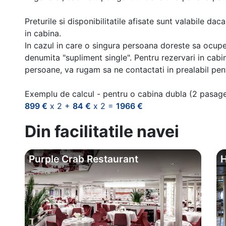
Preturile si disponibilitatile afisate sunt valabile d
in cabina.
In cazul in care o singura persoana doreste sa ocupe
denumita "supliment single". Pentru rezervari in cab
persoane, va rugam sa ne contactati in prealabil pentr
Exemplu de calcul - pentru o cabina dubla (2 pasag
899 €
x 2 +
84 €
x 2 =
1966 €
Din facilitatile navei
Purple Crab Restaurant
H