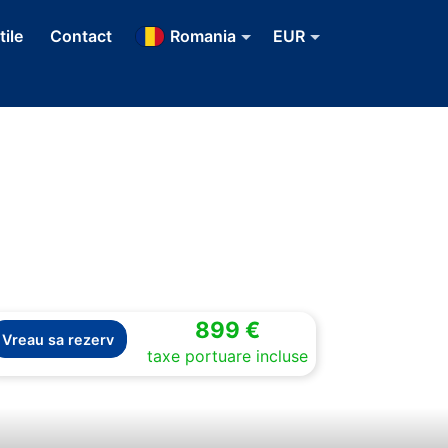
tile
Contact
Romania
EUR
899 €
Vreau sa rezerv
taxe portuare incluse
Next