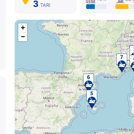
3
TARI
+
−