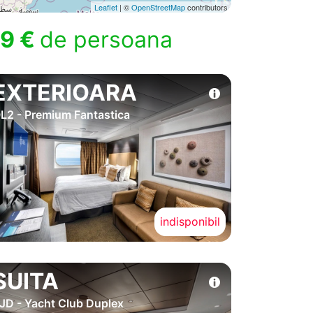
Leaflet
| ©
OpenStreetMap
contributors
9 €
de persoana
EXTERIOARA
L2 - Premium Fantastica
indisponibil
SUITA
JD - Yacht Club Duplex