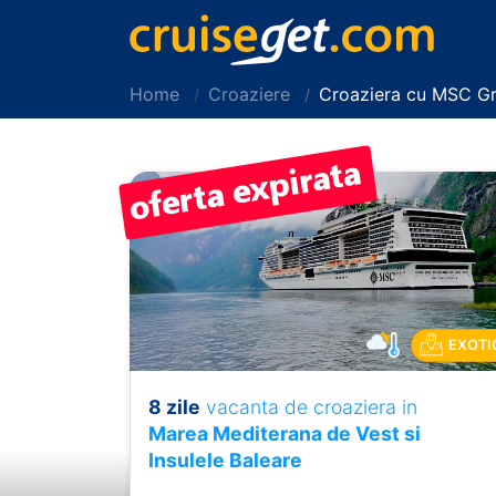
Home
Croaziere
Croaziera cu MSC G
EXOTI
8 zile
vacanta de croaziera in
Previous
Marea Mediterana de Vest si
Insulele Baleare