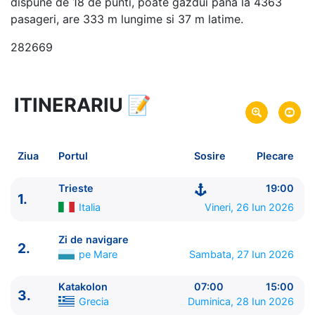
dispune de 18 de punti, poate gazdui pana la 4363
pasageri, are 333 m lungime si 37 m latime.
282669
ITINERARIU
📝
10 zile
vacanta de croaziera in
Marea Mediterana de Est si Turcia -
link oferta
26 Iun 2026
din Trieste,
Italia
Plecare pe
Ziua
Portul
Sosire
Plecare
05 Iul 2026
in Trieste,
Italia
Sosire pe
Trieste
19:00
1.
MSC Cruises
Italia
Vineri, 26 Iun 2026
MSC Fantasia
★★★★+
Zi de navigare
2.
pe Mare
Sambata, 27 Iun 2026
Katakolon
07:00
15:00
3.
Grecia
Duminica, 28 Iun 2026