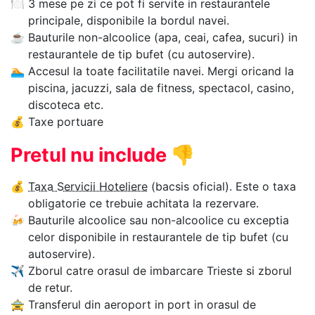
🍽
3 mese pe zi ce pot fi servite in restaurantele
principale, disponibile la bordul navei.
☕
Bauturile non-alcoolice (apa, ceai, cafea, sucuri) in
restaurantele de tip bufet (cu autoservire).
🏊‍
Accesul la toate facilitatile navei. Mergi oricand la
piscina, jacuzzi, sala de fitness, spectacol, casino,
discoteca etc.
💰
Taxe portuare
Pretul nu include
👎
💰
Taxa Servicii Hoteliere
(bacsis oficial). Este o taxa
obligatorie ce trebuie achitata la rezervare.
🍻
Bauturile alcoolice sau non-alcoolice cu exceptia
celor disponibile in restaurantele de tip bufet (cu
autoservire).
✈
Zborul catre orasul de imbarcare Trieste si zborul
de retur.
🚖
Transferul din aeroport in port in orasul de