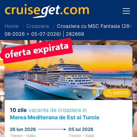
Home
Croaziere
Croaziera cu MSC Fantasia (26-
06-2026 > 05-07-2026) | 282669
PRET REDUS!
EXOTIC
10 zile
vacanta de croaziera in
Marea Mediterana de Est si Turcia
26 Iun 2026
05 Iul 2026
Trieste - Italia
Trieste - Italia