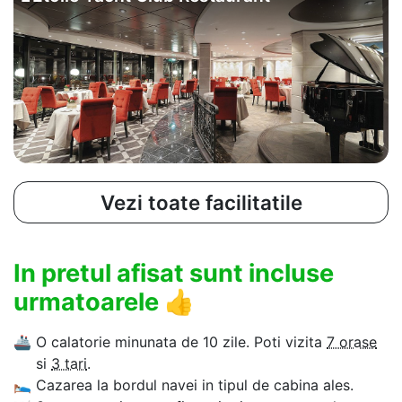
Vezi toate facilitatile
In pretul afisat sunt incluse
urmatoarele
👍
🚢
O calatorie minunata de 10 zile. Poti vizita
7 orase
si
3 tari
.
🛌
Cazarea la bordul navei in tipul de cabina ales.