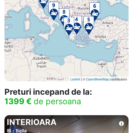
Leaflet
| ©
OpenStreetMap
contributors
Preturi incepand de la:
1399 €
de persoana
INTERIOARA
IB - Bella