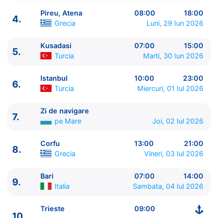
Pireu, Atena
08:00
18:00
4.
Grecia
Luni, 29 Iun 2026
Kusadasi
07:00
15:00
5.
ITINERARIU
Turcia
Marti, 30 Iun 2026
Ziua | Portul | Sosire - Plecare
----------------------------------------
Istanbul
10:00
23:00
6.
1.
Trieste
Italia
⚓ - 19:00
Turcia
Miercuri, 01 Iul 2026
2.
Zi de navigare
pe Mare
0:00 - 0:00
3.
Katakolon
Grecia
07:00 - 15:00
Zi de navigare
7.
pe Mare
Joi, 02 Iul 2026
4.
Pireu, Atena
Grecia
08:00 - 18:00
5.
Kusadasi
Turcia
07:00 - 15:00
Corfu
13:00
21:00
6.
Istanbul
Turcia
10:00 - 23:00
8.
Grecia
Vineri, 03 Iul 2026
7.
Zi de navigare
pe Mare
0:00 - 0:00
8.
Corfu
Grecia
13:00 - 21:00
Bari
07:00
14:00
9.
Bari
Italia
07:00 - 14:00
9.
Italia
Sambata, 04 Iul 2026
10.
Trieste
Italia
09:00 - ⚓
Trieste
09:00
10.