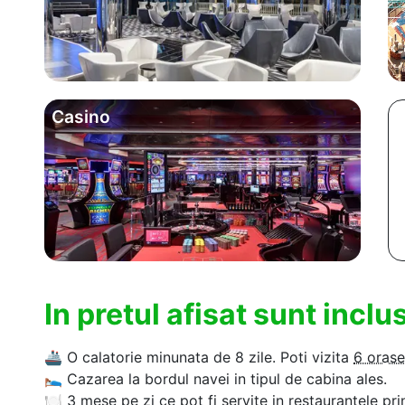
Casino
In pretul afisat sunt incl
🚢
O calatorie minunata de 8 zile. Poti vizita
6 orase
🛌
Cazarea la bordul navei in tipul de cabina ales.
🍽
3 mese pe zi ce pot fi servite in restaurantele pri