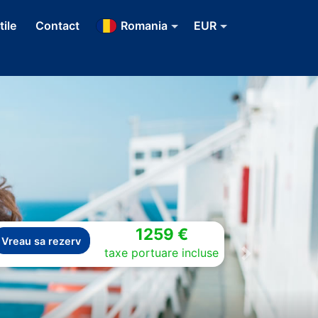
tile
Contact
Romania
EUR
1259 €
Vreau sa rezerv
taxe portuare incluse
Next