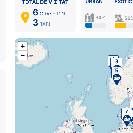
URBAN
EXOTIC
TOTAL DE VIZITAT
6
ORASE
DIN
34%
56
3
TARI
+
−