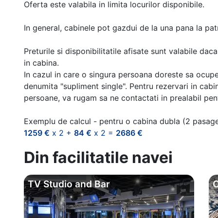
Oferta este valabila in limita locurilor disponibile.
In general, cabinele pot gazdui de la una pana la patr
Preturile si disponibilitatile afisate sunt valabile d
in cabina.
In cazul in care o singura persoana doreste sa ocupe
denumita "supliment single". Pentru rezervari in cab
persoane, va rugam sa ne contactati in prealabil pentr
Exemplu de calcul - pentru o cabina dubla (2 pasag
1259 €
x 2 +
84 €
x 2 =
2686 €
Din facilitatile navei
TV Studio and Bar
C