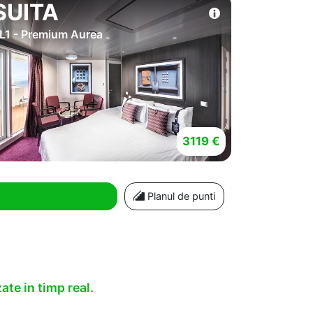
SUITA
L1 - Premium Aurea
3119 €
Planul de punti
ate in timp real.