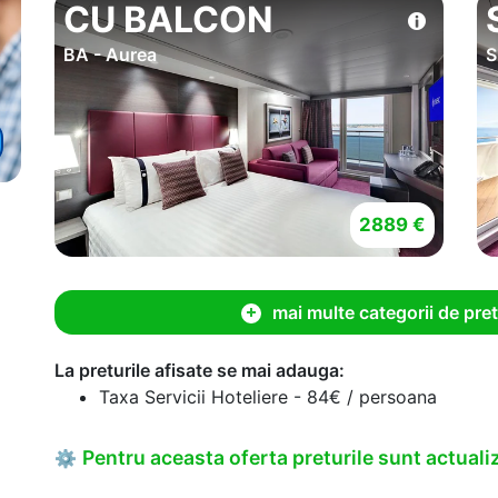
CU BALCON
BA - Aurea
S
2889 €
mai multe categorii de pret
La preturile afisate se mai adauga:
Taxa Servicii Hoteliere - 84€ / persoana
Pentru aceasta oferta preturile sunt actualiz
⚙