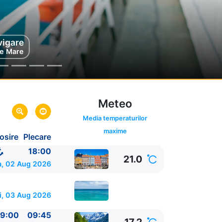
vigare
sylt
egia
e Mare
Meteo
Media temperaturilor
maxime
osire
Plecare
rca
a
18:00
21.0
a, 02 Aug 2026
i, 03 Aug 2026
9:00
09:45