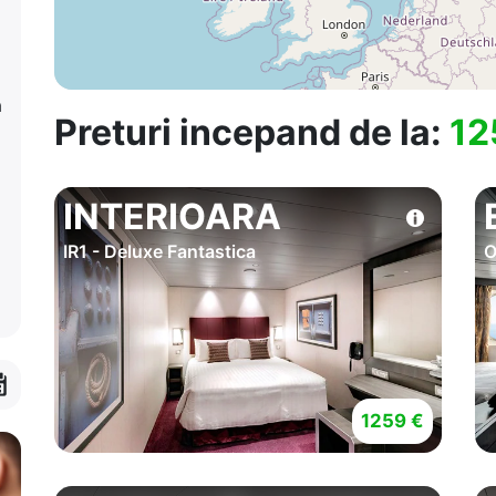
a
Preturi incepand de la:
12
INTERIOARA
IR1 - Deluxe Fantastica
O
1259 €