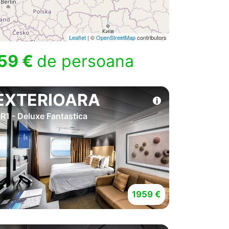
Leaflet
| ©
OpenStreetMap
contributors
59 €
de persoana
EXTERIOARA
R1 - Deluxe Fantastica
1959 €