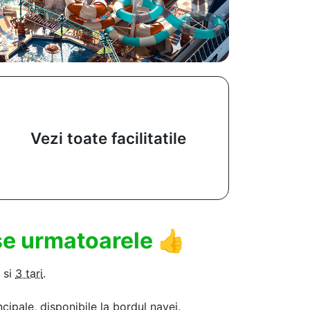
Vezi toate facilitatile
use urmatoarele
👍
si
3 tari
.
ncipale, disponibile la bordul navei.