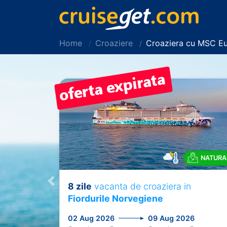
Home
Croaziere
Croaziera cu MSC Eu
NATURA
8 zile
vacanta de croaziera in
Previous
Fiordurile Norvegiene
02 Aug 2026
09 Aug 2026