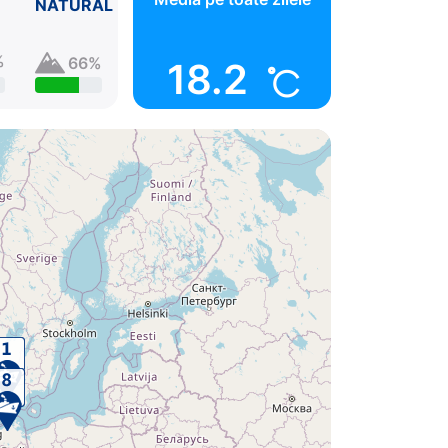
NATURAL
%
66%
18.2