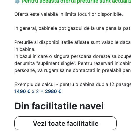
Pentru aceasta oferta preturile sunt actualiz
⚙
Oferta este valabila in limita locurilor disponibile.
In general, cabinele pot gazdui de la una pana la patr
Preturile si disponibilitatile afisate sunt valabile d
in cabina.
In cazul in care o singura persoana doreste sa ocupe
denumita "supliment single". Pentru rezervari in cab
persoane, va rugam sa ne contactati in prealabil pentr
Exemplu de calcul - pentru o cabina dubla (2 pasag
1490 €
x 2 =
2980 €
Din facilitatile navei
Vezi toate facilitatile