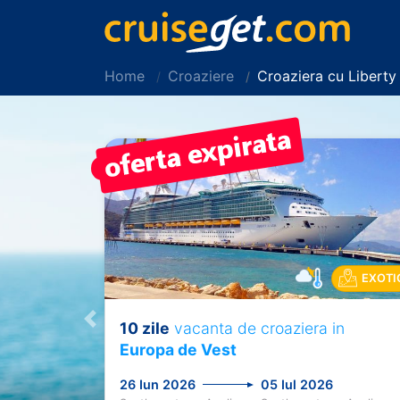
Home
Croaziere
Croaziera cu Libert
PRET REDUS!
EXOTI
10 zile
vacanta de croaziera in
Previous
Europa de Vest
26 Iun 2026
05 Iul 2026