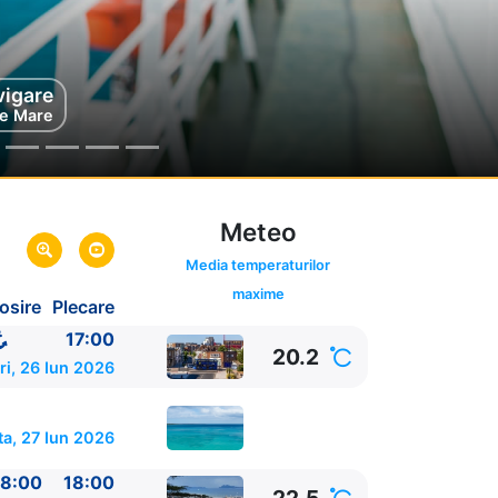
vigare
go
ia
e Mare
Meteo
Media temperaturilor
maxime
osire
Plecare
17:00
20.2
ri, 26 Iun 2026
a, 27 Iun 2026
8:00
18:00