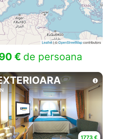
Leaflet
| ©
OpenStreetMap
contributors
90 €
de persoana
EXTERIOARA
4N
1773 €