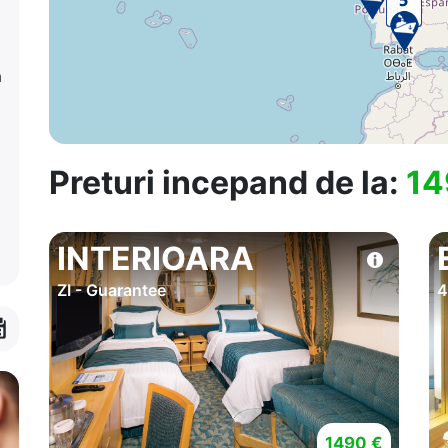
a
Preturi incepand de la:
14
INTERIOARA
ZI - Guarantee
1490 €