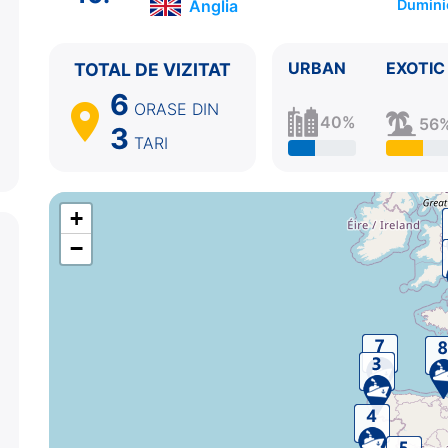
Anglia
Dumini
10.
Southampton
Anglia
05:30 - ⚓
URBAN
EXOTIC
TOTAL DE VIZITAT
6
ORASE
DIN
40%
56
3
TARI
+
−