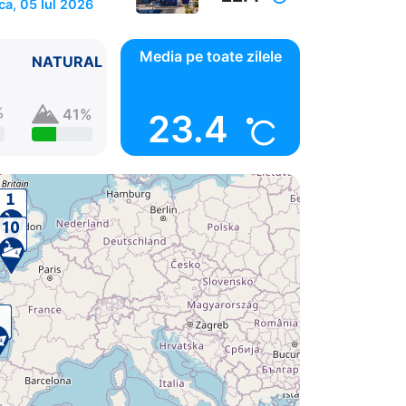
ca, 05 Iul 2026
Media pe toate zilele
NATURAL
%
41%
23.4