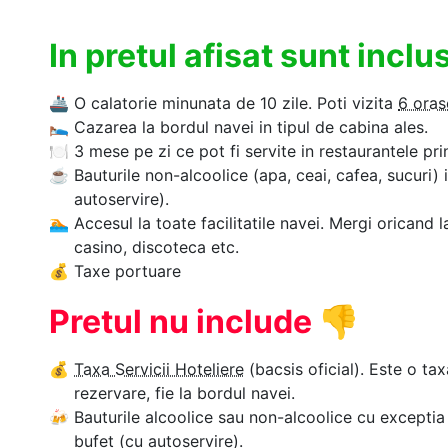
In pretul afisat sunt incl
🚢
O calatorie minunata de 10 zile. Poti vizita
6 oras
🛌
Cazarea la bordul navei in tipul de cabina ales.
🍽
3 mese pe zi ce pot fi servite in restaurantele pri
☕
Bauturile non-alcoolice (apa, ceai, cafea, sucuri) 
autoservire).
🏊‍
Accesul la toate facilitatile navei. Mergi oricand l
casino, discoteca etc.
💰
Taxe portuare
Pretul nu include
👎
💰
Taxa Servicii Hoteliere
(bacsis oficial). Este o tax
rezervare, fie la bordul navei.
🍻
Bauturile alcoolice sau non-alcoolice cu exceptia 
bufet (cu autoservire).