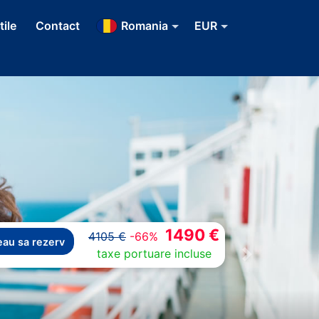
tile
Contact
Romania
EUR
1490 €
4105 €
-66%
eau sa rezerv
taxe portuare incluse
Next