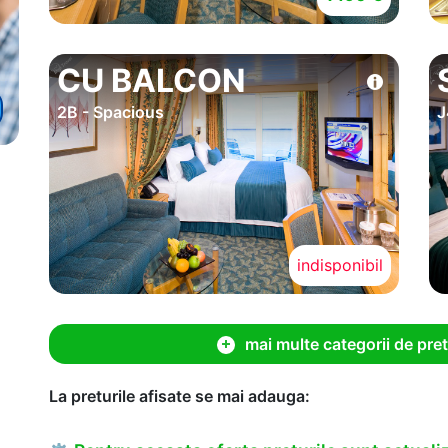
CU BALCON
2B - Spacious
J
indisponibil
mai multe categorii de pret
La preturile afisate se mai adauga: