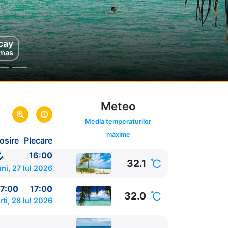
vigare
cay
mas
e Mare
Meteo
Media temperaturilor
maxime
osire
Plecare
a,
SUA
SUA
16:00
32.1
ni, 27 Iul 2026
7:00
17:00
32.0
ti, 28 Iul 2026