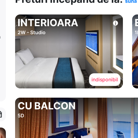
suna 
INTERIOARA
2W - Studio
1
a
indisponibil
CU BALCON
5D