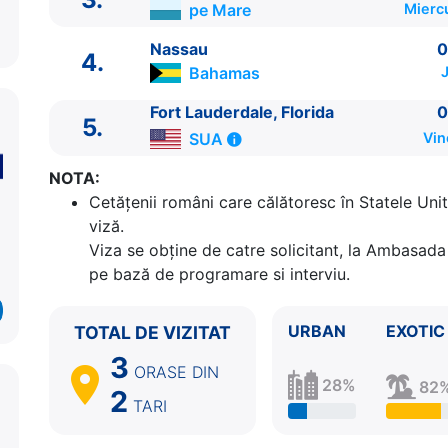
pe Mare
Miercu
Nassau
0
4.
Bahamas
J
Fort Lauderdale, Florida
0
5.
SUA
Vin
ITINERARIU
NOTA:
Ziua | Portul | Sosire - Plecare
Cetăţenii români care călătoresc în Statele Unit
----------------------------------------
viză.
1.
Fort Lauderdale, Florida
SUA
⚓ - 16:00
Viza se obține de catre solicitant, la Ambasada 
2.
Cococay
Bahamas
07:00 - 17:00
pe bază de programare si interviu.
3.
Zi de navigare
pe Mare
0:00 - 0:00
4.
Nassau
Bahamas
07:30 - 17:30
URBAN
EXOTIC
TOTAL DE VIZITAT
5.
Fort Lauderdale, Florida
SUA
07:00 - ⚓
3
ORASE
DIN
28%
82
2
TARI