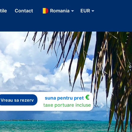
tile
Contact
Romania
EUR
€
suna pentru pret
Vreau sa rezerv
taxe portuare incluse
Next