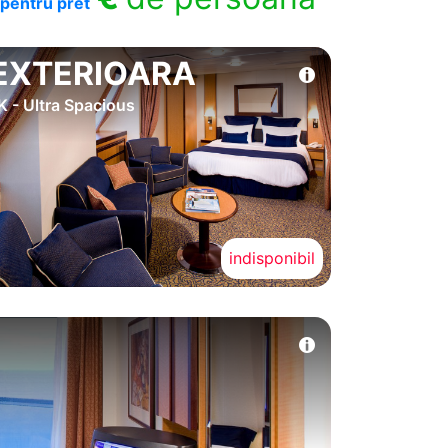
pentru pret
EXTERIOARA
K - Ultra Spacious
indisponibil