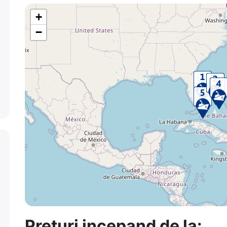
+
−
Preturi incepand de la: