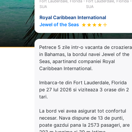
Fort Lauderdale, Florida -
Fort Lauderdale, Florida -
SUA
SUA
Royal Caribbean International
Jewel of the Seas
Petrece 5 zile intr-o vacanta de croaziera
in Bahamas, la bordul navei Jewel of the
Seas, apartinand companiei Royal
Caribbean International.
Imbarca-te din Fort Lauderdale, Florida
pe 27 Iul 2026 si viziteaza 3 orase din 2
tari.
La bord vei avea asigurat tot confortul
necesar. Nava dispune de 13 de punti,
poate gazdui pana la 2573 pasageri, are
293 m lungime si 39 m latime.