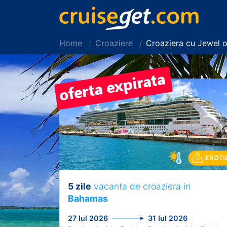
Home
Croaziere
Croaziera cu Jewel 
EXOTI
5 zile
vacanta de croaziera in
Previous
Bahamas
27 Iul 2026
31 Iul 2026