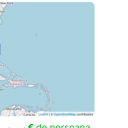
Leaflet
| ©
OpenStreetMap
contributors
€
de persoana