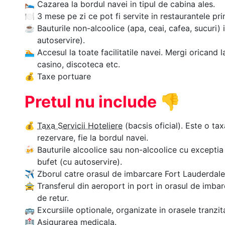
🛌
Cazarea la bordul navei in tipul de cabina ales.
🍽
3 mese pe zi ce pot fi servite in restaurantele pri
☕
Bauturile non-alcoolice (apa, ceai, cafea, sucuri) 
autoservire).
🏊‍
Accesul la toate facilitatile navei. Mergi oricand l
casino, discoteca etc.
💰
Taxe portuare
Pretul nu include
👎
💰
Taxa Servicii Hoteliere
(bacsis oficial). Este o tax
rezervare, fie la bordul navei.
🍻
Bauturile alcoolice sau non-alcoolice cu exceptia 
bufet (cu autoservire).
✈
Zborul catre orasul de imbarcare Fort Lauderdale, 
🚖
Transferul din aeroport in port in orasul de imbar
de retur.
🚌
Excursiile optionale, organizate in orasele tranzit
🏥
Asigurarea medicala.