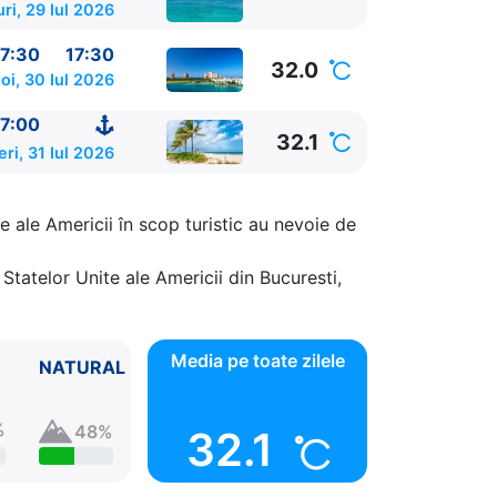
ri, 29 Iul 2026
7:30
17:30
32.0
oi, 30 Iul 2026
7:00
32.1
eri, 31 Iul 2026
e ale Americii în scop turistic au nevoie de
Statelor Unite ale Americii din Bucuresti,
Media pe toate zilele
NATURAL
%
48%
32.1