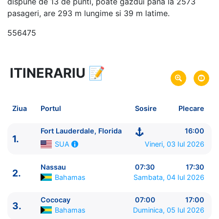
dispune de 13 de punti, poate gazdui pana la 2573
pasageri, are 293 m lungime si 39 m latime.
556475
ITINERARIU
📝
4 zile
vacanta de croaziera in
Bahamas -
link oferta
03 Iul 2026
din Fort Lauderdale, Florida,
Plecare pe
Ziua
Portul
Sosire
Plecare
SUA
06 Iul 2026
in Fort Lauderdale, Florida,
Sosire pe
Fort Lauderdale, Florida
16:00
1.
SUA
Vineri, 03 Iul 2026
SUA
Royal Caribbean International
Nassau
07:30
17:30
2.
Jewel of the Seas
★★★★+
Bahamas
Sambata, 04 Iul 2026
Cococay
07:00
17:00
3.
Bahamas
Duminica, 05 Iul 2026