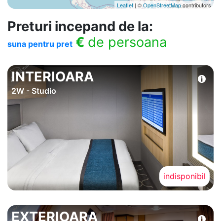
Leaflet
| ©
OpenStreetMap
contributors
Preturi incepand de la:
€
de persoana
suna pentru pret
INTERIOARA
2W - Studio
indisponibil
EXTERIOARA