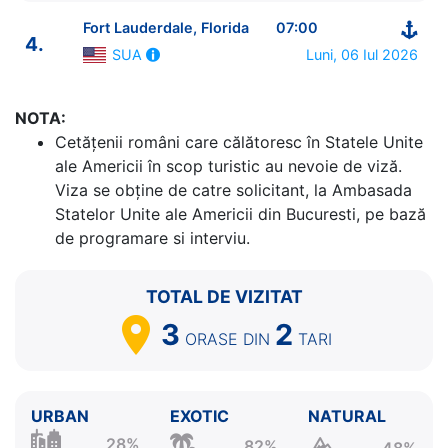
Fort Lauderdale, Florida
07:00
4.
Luni, 06 Iul 2026
SUA
NOTA:
Cetăţenii români care călătoresc în Statele Unite
ITINERARIU
ale Americii în scop turistic au nevoie de viză.
Ziua | Portul | Sosire - Plecare
Viza se obține de catre solicitant, la Ambasada
----------------------------------------
Statelor Unite ale Americii din Bucuresti, pe bază
1.
Fort Lauderdale, Florida
SUA
⚓ - 16:00
de programare si interviu.
2.
Nassau
Bahamas
07:30 - 17:30
3.
Cococay
Bahamas
07:00 - 17:00
TOTAL DE VIZITAT
4.
Fort Lauderdale, Florida
SUA
07:00 - ⚓
3
2
ORASE
DIN
TARI
URBAN
EXOTIC
NATURAL
28%
82%
48%