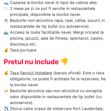
🛌
Cazarea la bordul navei in tipul de cabina ales.
🍽
3 mese pe zi ce pot fi servite in restaurantele
principale, disponibile la bordul navei.
☕
Bauturile non-alcoolice (apa, ceai, cafea, sucuri) in
restaurantele de tip bufet (cu autoservire).
🏊‍
Accesul la toate facilitatile navei. Mergi oricand la
piscina, jacuzzi, sala de fitness, spectacol, casino,
discoteca etc.
💰
Taxe portuare
Pretul nu include
👎
💰
Taxa Servicii Hoteliere
(bacsis oficial). Este o taxa
obligatorie, ce poate fi achitata fie la rezervare, fie
la bordul navei.
🍻
Bauturile alcoolice sau non-alcoolice cu exceptia
celor disponibile in restaurantele de tip bufet (cu
autoservire).
✈
Zborul catre orasul de imbarcare Fort Lauderdale,