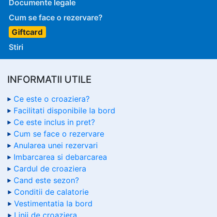
Documente legale
Cum se face o rezervare?
Giftcard
Stiri
INFORMATII UTILE
Ce este o croaziera?
Facilitati disponibile la bord
Ce este inclus in pret?
Cum se face o rezervare
Anularea unei rezervari
Imbarcarea si debarcarea
Cardul de croaziera
Cand este sezon?
Conditii de calatorie
Vestimentatia la bord
Linii de croaziera