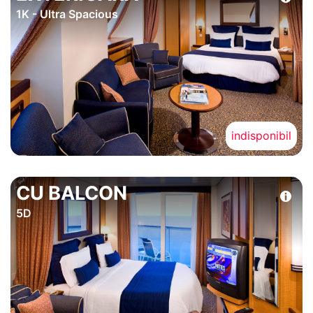
1K - Ultra Spacious
indisponibil
CU BALCON
5D