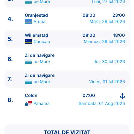
pe Mare
Luni, 27 Iul 2026
Oranjestad
08:00
23:00
4.
Aruba
Marti, 28 Iul 2026
Willemstad
08:00
18:00
5.
ITINERARIU
Curacao
Miercuri, 29 Iul 2026
Ziua | Portul | Sosire - Plecare
----------------------------------------
Zi de navigare
6.
1.
Colon
Panama
⚓ - 16:00
pe Mare
Joi, 30 Iul 2026
2.
Cartagena de Indias
Columbia
09:00 - 18:00
3.
Zi de navigare
pe Mare
0:00 - 0:00
Zi de navigare
7.
pe Mare
Vineri, 31 Iul 2026
4.
Oranjestad
Aruba
08:00 - 23:00
5.
Willemstad
Curacao
08:00 - 18:00
Colon
07:00
6.
Zi de navigare
pe Mare
0:00 - 0:00
8.
7.
Zi de navigare
pe Mare
0:00 - 0:00
Panama
Sambata, 01 Aug 2026
8.
Colon
Panama
07:00 - ⚓
TOTAL DE VIZITAT