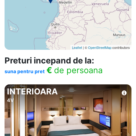
Leaflet
| ©
OpenStreetMap
contributors
Preturi incepand de la:
€
de persoana
suna pentru pret
INTERIOARA
4V