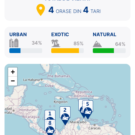
4
4
ORASE
DIN
TARI
URBAN
EXOTIC
NATURAL
34%
85%
64%
+
−