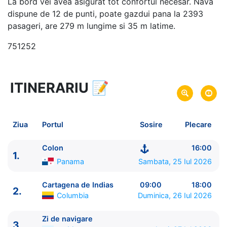
La bord vei avea asigurat tot confortul necesar. Nava
dispune de 12 de punti, poate gazdui pana la 2393
pasageri, are 279 m lungime si 35 m latime.
751252
ITINERARIU
📝
8 zile
vacanta de croaziera in
Caraibe de Sud (fara SUA) -
link oferta
25 Iul 2026
din Colon,
Panama
Plecare pe
Ziua
Portul
Sosire
Plecare
01 Aug 2026
in Colon,
Panama
Sosire pe
Colon
16:00
1.
Royal Caribbean International
Panama
Sambata, 25 Iul 2026
Grandeur of the Seas
★★★★
Cartagena de Indias
09:00
18:00
2.
Columbia
Duminica, 26 Iul 2026
Zi de navigare
3.