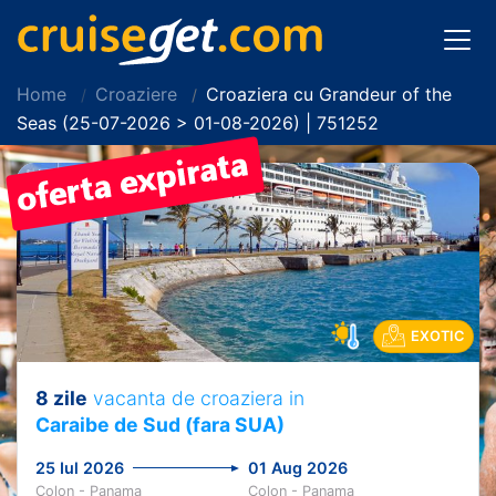
Home
Croaziere
Croaziera cu Grandeur of the
Seas (25-07-2026 > 01-08-2026) | 751252
EXOTIC
8 zile
vacanta de croaziera in
Caraibe de Sud (fara SUA)
25 Iul 2026
01 Aug 2026
Colon - Panama
Colon - Panama