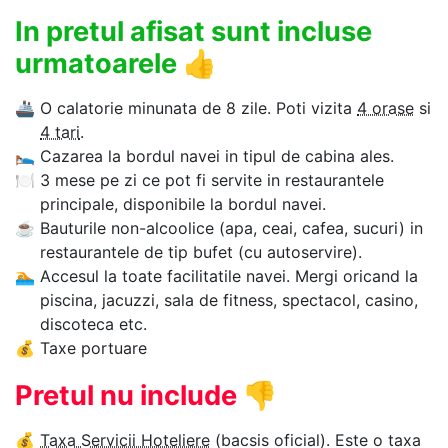
In pretul afisat sunt incluse
urmatoarele
👍
🚢
O calatorie minunata de 8 zile. Poti vizita
4 orase
si
4 tari
.
🛌
Cazarea la bordul navei in tipul de cabina ales.
🍽
3 mese pe zi ce pot fi servite in restaurantele
principale, disponibile la bordul navei.
☕
Bauturile non-alcoolice (apa, ceai, cafea, sucuri) in
restaurantele de tip bufet (cu autoservire).
🏊‍
Accesul la toate facilitatile navei. Mergi oricand la
piscina, jacuzzi, sala de fitness, spectacol, casino,
discoteca etc.
💰
Taxe portuare
Pretul nu include
👎
💰
Taxa Servicii Hoteliere
(bacsis oficial). Este o taxa