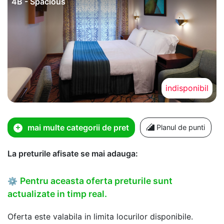
4B - Spacious
indisponibil
mai multe categorii de pret
Planul de punti
La preturile afisate se mai adauga:
Pentru aceasta oferta preturile sunt
⚙
actualizate in timp real.
Oferta este valabila in limita locurilor disponibile.