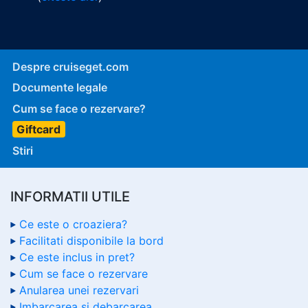
Despre cruiseget.com
Documente legale
Cum se face o rezervare?
Giftcard
Stiri
INFORMATII UTILE
Ce este o croaziera?
Facilitati disponibile la bord
Ce este inclus in pret?
Cum se face o rezervare
Anularea unei rezervari
Imbarcarea si debarcarea