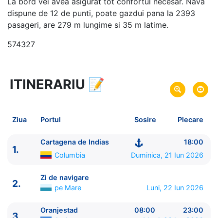
La bord vei avea asigurat tot confortul necesar. Nava
dispune de 12 de punti, poate gazdui pana la 2393
pasageri, are 279 m lungime si 35 m latime.
574327
ITINERARIU
📝
8 zile
vacanta de croaziera in
Caraibe de Sud (fara SUA) -
link oferta
21 Iun 2026
din Cartagena de Indias,
Plecare pe
Ziua
Portul
Sosire
Plecare
Columbia
28 Iun 2026
in Cartagena de Indias,
Sosire pe
Cartagena de Indias
18:00
1.
Columbia
Columbia
Duminica, 21 Iun 2026
Royal Caribbean International
Zi de navigare
2.
Grandeur of the Seas
★★★★
pe Mare
Luni, 22 Iun 2026
Oranjestad
08:00
23:00
3.