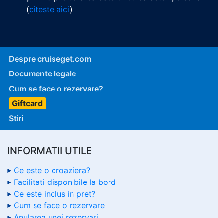
(
citeste aici
)
Despre cruiseget.com
Documente legale
Cum se face o rezervare?
Giftcard
Stiri
INFORMATII UTILE
Ce este o croaziera?
Facilitati disponibile la bord
Ce este inclus in pret?
Cum se face o rezervare
Anularea unei rezervari