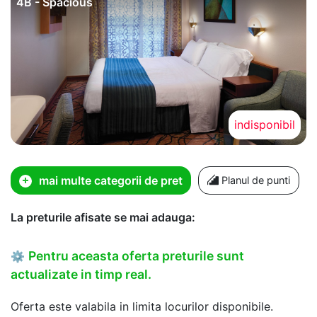
4B - Spacious
indisponibil
mai multe categorii de pret
Planul de punti
La preturile afisate se mai adauga:
Pentru aceasta oferta preturile sunt
⚙
actualizate in timp real.
Oferta este valabila in limita locurilor disponibile.