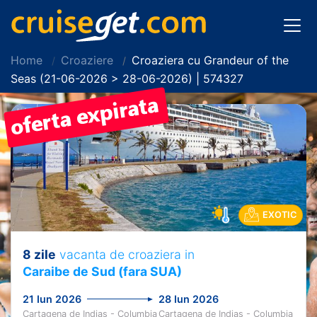
Home
Croaziere
Croaziera cu Grandeur of the
Seas (21-06-2026 > 28-06-2026) | 574327
EXOTIC
8 zile
vacanta de croaziera in
Caraibe de Sud (fara SUA)
21 Iun 2026
28 Iun 2026
Cartagena de Indias - Columbia
Cartagena de Indias - Columbia