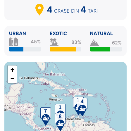
4
4
ORASE
DIN
TARI
URBAN
EXOTIC
NATURAL
45%
83%
62%
+
−