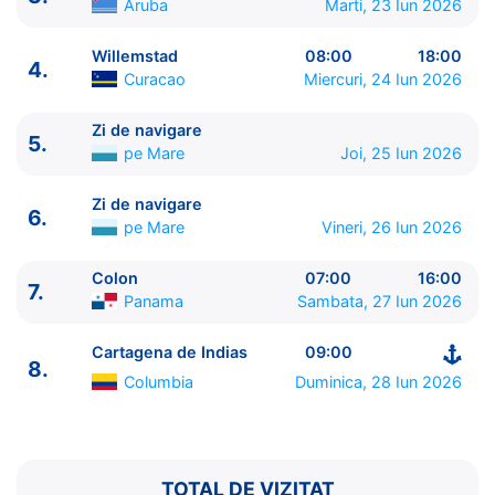
Aruba
Marti, 23 Iun 2026
Willemstad
08:00
18:00
4.
Curacao
Miercuri, 24 Iun 2026
Zi de navigare
5.
pe Mare
Joi, 25 Iun 2026
ITINERARIU
Zi de navigare
6.
Ziua | Portul | Sosire - Plecare
pe Mare
Vineri, 26 Iun 2026
----------------------------------------
1.
Cartagena de Indias
Columbia
⚓ - 18:00
Colon
07:00
16:00
7.
Panama
Sambata, 27 Iun 2026
2.
Zi de navigare
pe Mare
0:00 - 0:00
3.
Oranjestad
Aruba
08:00 - 23:00
Cartagena de Indias
09:00
4.
Willemstad
Curacao
08:00 - 18:00
8.
5.
Zi de navigare
pe Mare
0:00 - 0:00
Columbia
Duminica, 28 Iun 2026
6.
Zi de navigare
pe Mare
0:00 - 0:00
7.
Colon
Panama
07:00 - 16:00
8.
Cartagena de Indias
Columbia
09:00 - ⚓
TOTAL DE VIZITAT