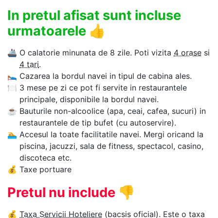
In pretul afisat sunt incluse
urmatoarele
👍
🚢
O calatorie minunata de 8 zile. Poti vizita
4 orase
si
4 tari
.
🛌
Cazarea la bordul navei in tipul de cabina ales.
🍽
3 mese pe zi ce pot fi servite in restaurantele
principale, disponibile la bordul navei.
☕
Bauturile non-alcoolice (apa, ceai, cafea, sucuri) in
restaurantele de tip bufet (cu autoservire).
🏊‍
Accesul la toate facilitatile navei. Mergi oricand la
piscina, jacuzzi, sala de fitness, spectacol, casino,
discoteca etc.
💰
Taxe portuare
Pretul nu include
👎
💰
Taxa Servicii Hoteliere
(bacsis oficial). Este o taxa