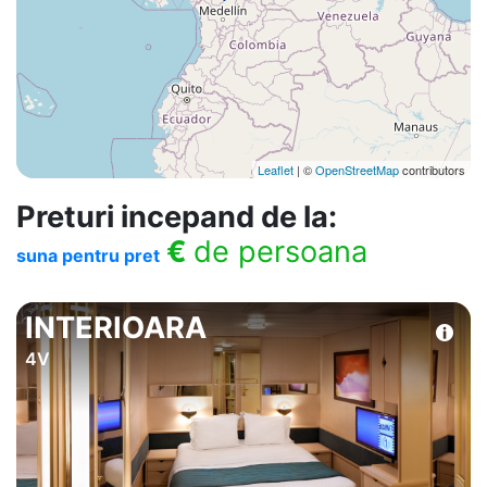
Leaflet
| ©
OpenStreetMap
contributors
Preturi incepand de la:
€
de persoana
suna pentru pret
INTERIOARA
4V