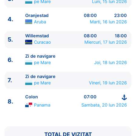
pe Mare
Luni, 15 Iun 2026
Oranjestad
08:00
23:00
4.
Aruba
Marti, 16 Iun 2026
Willemstad
08:00
18:00
5.
ITINERARIU
Curacao
Miercuri, 17 Iun 2026
Ziua | Portul | Sosire - Plecare
----------------------------------------
Zi de navigare
6.
1.
Colon
Panama
⚓ - 16:00
pe Mare
Joi, 18 Iun 2026
2.
Cartagena de Indias
Columbia
09:00 - 18:00
3.
Zi de navigare
pe Mare
0:00 - 0:00
Zi de navigare
7.
pe Mare
Vineri, 19 Iun 2026
4.
Oranjestad
Aruba
08:00 - 23:00
5.
Willemstad
Curacao
08:00 - 18:00
Colon
07:00
6.
Zi de navigare
pe Mare
0:00 - 0:00
8.
7.
Zi de navigare
pe Mare
0:00 - 0:00
Panama
Sambata, 20 Iun 2026
8.
Colon
Panama
07:00 - ⚓
TOTAL DE VIZITAT