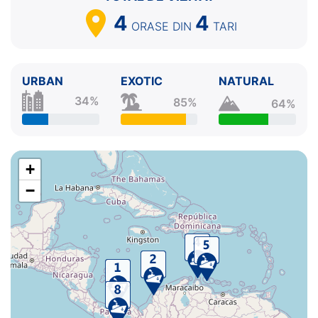
4
4
ORASE
DIN
TARI
URBAN
EXOTIC
NATURAL
34%
85%
64%
+
−