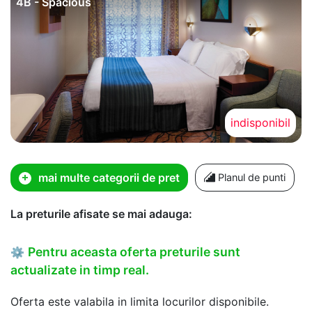
4B - Spacious
indisponibil
mai multe categorii de pret
Planul de punti
La preturile afisate se mai adauga:
Pentru aceasta oferta preturile sunt
⚙
actualizate in timp real.
Oferta este valabila in limita locurilor disponibile.