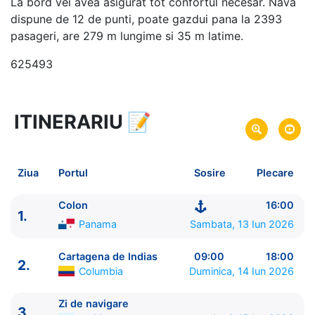
La bord vei avea asigurat tot confortul necesar. Nava
dispune de 12 de punti, poate gazdui pana la 2393
pasageri, are 279 m lungime si 35 m latime.
625493
ITINERARIU
📝
8 zile
vacanta de croaziera in
Caraibe de Sud (fara SUA) -
link oferta
13 Iun 2026
din Colon,
Panama
Plecare pe
Ziua
Portul
Sosire
Plecare
20 Iun 2026
in Colon,
Panama
Sosire pe
Colon
16:00
1.
Royal Caribbean International
Panama
Sambata, 13 Iun 2026
Grandeur of the Seas
★★★★
Cartagena de Indias
09:00
18:00
2.
Columbia
Duminica, 14 Iun 2026
Zi de navigare
3.