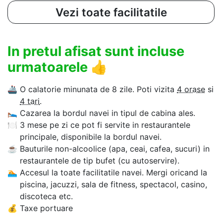
Vezi toate facilitatile
In pretul afisat sunt incluse
urmatoarele
👍
🚢
O calatorie minunata de 8 zile. Poti vizita
4 orase
si
4 tari
.
🛌
Cazarea la bordul navei in tipul de cabina ales.
🍽
3 mese pe zi ce pot fi servite in restaurantele
principale, disponibile la bordul navei.
☕
Bauturile non-alcoolice (apa, ceai, cafea, sucuri) in
restaurantele de tip bufet (cu autoservire).
🏊‍
Accesul la toate facilitatile navei. Mergi oricand la
piscina, jacuzzi, sala de fitness, spectacol, casino,
discoteca etc.
💰
Taxe portuare