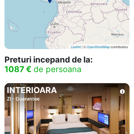
Leaflet
| ©
OpenStreetMap
contributors
Preturi incepand de la:
1087 €
de persoana
INTERIOARA
ZI - Guarantee