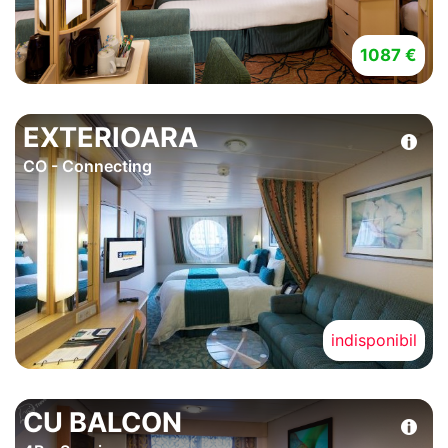
1087 €
EXTERIOARA
CO - Connecting
indisponibil
CU BALCON