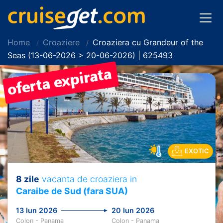
Home
Croaziere
Croaziera cu Grandeur of the
Seas (13-06-2026 > 20-06-2026) | 625493
EXOTIC
8 zile
vacanta de croaziera in
Caraibe de Sud (fara SUA)
13 Iun 2026
20 Iun 2026
Colon - Panama
Colon - Panama