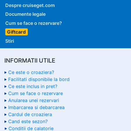
Despre cruiseget.com
Documente legale
Cum se face o rezervare?
Giftcard
Stiri
INFORMATII UTILE
Ce este o croaziera?
Facilitati disponibile la bord
Ce este inclus in pret?
Cum se face o rezervare
Anularea unei rezervari
Imbarcarea si debarcarea
Cardul de croaziera
Cand este sezon?
Conditii de calatorie