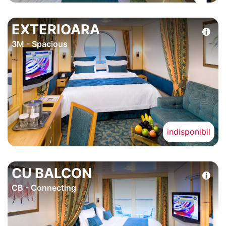
EXTERIOARA
3M - Spacious
indisponibil
CU BALCON
CB - Connecting