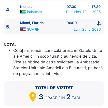
Nassau
07:30
17:30
4.
Bahamas
Duminica, 19 Iul 2026
Miami, Florida
06:00
ITINERARIU
5.
Luni, 20 Iul 2026
SUA
Ziua | Portul | Sosire - Plecare
----------------------------------------
1.
Miami, Florida
SUA
⚓ - 16:30
NOTA:
2.
Cococay
Bahamas
07:00 - 17:00
Cetăţenii români care călătoresc în Statele Unite
3.
Zi de navigare
pe Mare
0:00 - 0:00
ale Americii în scop turistic au nevoie de viză.
4.
Nassau
Bahamas
07:30 - 17:30
Viza se obține de catre solicitant, la Ambasada
5.
Miami, Florida
SUA
06:00 - ⚓
Statelor Unite ale Americii din Bucuresti, pe bază
de programare si interviu.
TOTAL DE VIZITAT
3
2
ORASE
DIN
TARI