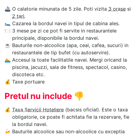
🚢
O calatorie minunata de 5 zile. Poti vizita
3 orase
si
2 tari
.
🛌
Cazarea la bordul navei in tipul de cabina ales.
🍽
3 mese pe zi ce pot fi servite in restaurantele
principale, disponibile la bordul navei.
☕
Bauturile non-alcoolice (apa, ceai, cafea, sucuri) in
restaurantele de tip bufet (cu autoservire).
🏊‍
Accesul la toate facilitatile navei. Mergi oricand la
piscina, jacuzzi, sala de fitness, spectacol, casino,
discoteca etc.
💰
Taxe portuare
Pretul nu include
👎
💰
Taxa Servicii Hoteliere
(bacsis oficial). Este o taxa
obligatorie, ce poate fi achitata fie la rezervare, fie
la bordul navei.
🍻
Bauturile alcoolice sau non-alcoolice cu exceptia