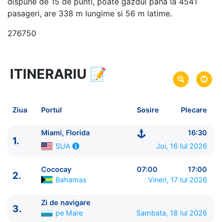
dispune de 15 de punti, poate gazdui pana la 4541
pasageri, are 338 m lungime si 56 m latime.
276750
ITINERARIU
📝
5 zile
vacanta de croaziera in
Bahamas -
link oferta
16 Iul 2026
din Miami, Florida,
SUA
Plecare pe
Ziua
Portul
Sosire
Plecare
20 Iul 2026
in Miami, Florida,
SUA
Sosire pe
Miami, Florida
16:30
1.
Royal Caribbean International
Joi, 16 Iul 2026
SUA
Freedom of the Seas
★★★★+
Cococay
07:00
17:00
2.
Bahamas
Vineri, 17 Iul 2026
Zi de navigare
3.
pe Mare
Sambata, 18 Iul 2026