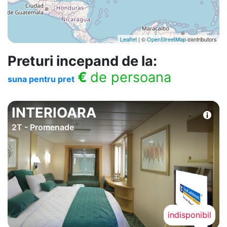
Leaflet
| ©
OpenStreetMap
contributors
Preturi incepand de la:
€
de persoana
suna pentru pret
INTERIOARA
2T - Promenade
indisponibil