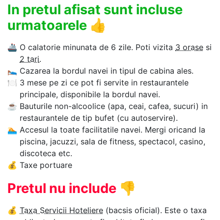
In pretul afisat sunt incluse
urmatoarele
👍
🚢
O calatorie minunata de 6 zile. Poti vizita
3 orase
si
2 tari
.
🛌
Cazarea la bordul navei in tipul de cabina ales.
🍽
3 mese pe zi ce pot fi servite in restaurantele
principale, disponibile la bordul navei.
☕
Bauturile non-alcoolice (apa, ceai, cafea, sucuri) in
restaurantele de tip bufet (cu autoservire).
🏊‍
Accesul la toate facilitatile navei. Mergi oricand la
piscina, jacuzzi, sala de fitness, spectacol, casino,
discoteca etc.
💰
Taxe portuare
Pretul nu include
👎
💰
Taxa Servicii Hoteliere
(bacsis oficial). Este o taxa