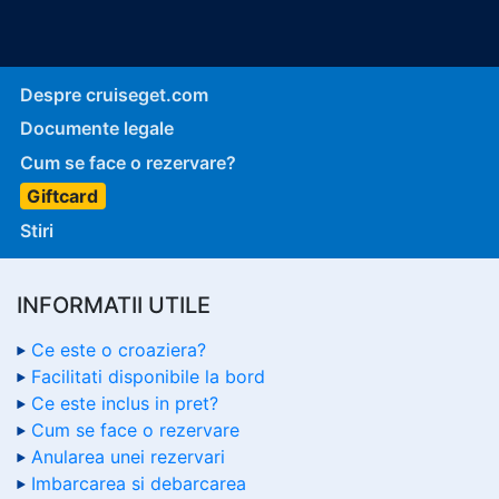
Despre cruiseget.com
Documente legale
Cum se face o rezervare?
Giftcard
Stiri
INFORMATII UTILE
Ce este o croaziera?
Facilitati disponibile la bord
Ce este inclus in pret?
Cum se face o rezervare
Anularea unei rezervari
Imbarcarea si debarcarea