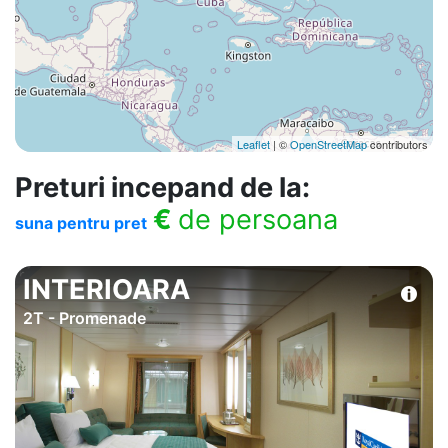
Leaflet
| ©
OpenStreetMap
contributors
Preturi incepand de la:
€
de persoana
suna pentru pret
INTERIOARA
2T - Promenade