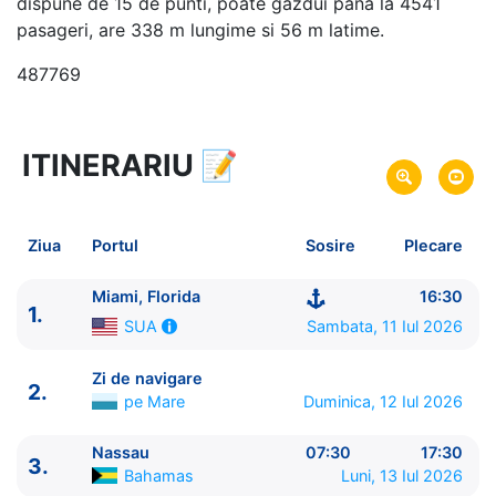
dispune de 15 de punti, poate gazdui pana la 4541
pasageri, are 338 m lungime si 56 m latime.
487769
ITINERARIU
📝
6 zile
vacanta de croaziera in
Caraibe de Nord -
link oferta
11 Iul 2026
din Miami, Florida,
SUA
Plecare pe
Ziua
Portul
Sosire
Plecare
16 Iul 2026
in Miami, Florida,
SUA
Sosire pe
Miami, Florida
16:30
1.
Royal Caribbean International
Sambata, 11 Iul 2026
SUA
Freedom of the Seas
★★★★+
Zi de navigare
2.
pe Mare
Duminica, 12 Iul 2026
Nassau
07:30
17:30
3.
Bahamas
Luni, 13 Iul 2026