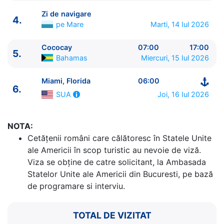
Zi de navigare
4.
pe Mare
Marti, 14 Iul 2026
Cococay
07:00
17:00
5.
ITINERARIU
Bahamas
Miercuri, 15 Iul 2026
Ziua | Portul | Sosire - Plecare
----------------------------------------
Miami, Florida
06:00
6.
1.
Miami, Florida
SUA
⚓ - 16:30
Joi, 16 Iul 2026
SUA
2.
Zi de navigare
pe Mare
0:00 - 0:00
3.
Nassau
Bahamas
07:30 - 17:30
4.
Zi de navigare
pe Mare
0:00 - 0:00
NOTA:
5.
Cococay
Bahamas
07:00 - 17:00
Cetăţenii români care călătoresc în Statele Unite
6.
Miami, Florida
SUA
06:00 - ⚓
ale Americii în scop turistic au nevoie de viză.
Viza se obține de catre solicitant, la Ambasada
Statelor Unite ale Americii din Bucuresti, pe bază
de programare si interviu.
TOTAL DE VIZITAT