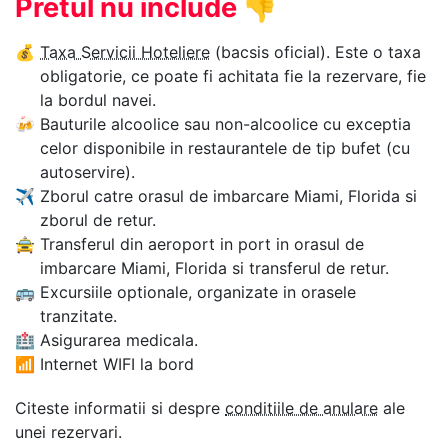
Pretul nu include
👎
💰
Taxa Servicii Hoteliere
(bacsis oficial). Este o taxa
obligatorie, ce poate fi achitata fie la rezervare, fie
la bordul navei.
🍻
Bauturile alcoolice sau non-alcoolice cu exceptia
celor disponibile in restaurantele de tip bufet (cu
autoservire).
✈
Zborul catre orasul de imbarcare Miami, Florida si
zborul de retur.
🚖
Transferul din aeroport in port in orasul de
imbarcare Miami, Florida si transferul de retur.
🚌
Excursiile optionale, organizate in orasele
tranzitate.
🏥
Asigurarea medicala.
📶
Internet WIFI la bord
Citeste informatii si despre
conditiile de anulare
ale
unei rezervari.