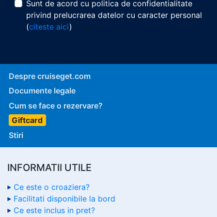
Sunt de acord cu politica de confidentialitate
privind prelucrarea datelor cu caracter personal
(
citeste aici
)
Despre cruiseget.com
Documente legale
Cum se face o rezervare?
Giftcard
Stiri
INFORMATII UTILE
Ce este o croaziera?
Facilitati disponibile la bord
Ce este inclus in pret?