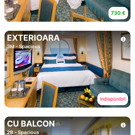
730 €
EXTERIOARA
3M - Spacious
indisponibil
CU BALCON
2B - Spacious