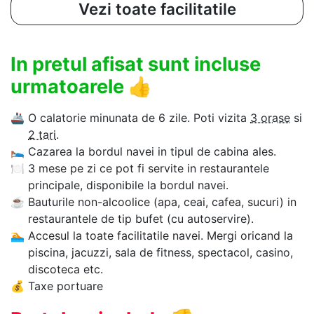
Vezi toate facilitatile
In pretul afisat sunt incluse
urmatoarele
👍
🚢
O calatorie minunata de 6 zile. Poti vizita
3 orase
si
2 tari
.
🛌
Cazarea la bordul navei in tipul de cabina ales.
🍽
3 mese pe zi ce pot fi servite in restaurantele
principale, disponibile la bordul navei.
☕
Bauturile non-alcoolice (apa, ceai, cafea, sucuri) in
restaurantele de tip bufet (cu autoservire).
🏊‍
Accesul la toate facilitatile navei. Mergi oricand la
piscina, jacuzzi, sala de fitness, spectacol, casino,
discoteca etc.
💰
Taxe portuare