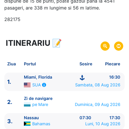
dispune de 15 de punti, poate gazdui pana la 4541
pasageri, are 338 m lungime si 56 m latime.
282175
ITINERARIU
📝
6 zile
vacanta de croaziera in
Caraibe de Nord -
link oferta
08 Aug 2026
din Miami, Florida,
SUA
Plecare pe
Ziua
Portul
Sosire
Plecare
13 Aug 2026
in Miami, Florida,
SUA
Sosire pe
Miami, Florida
16:30
1.
Royal Caribbean International
Sambata, 08 Aug 2026
SUA
Freedom of the Seas
★★★★+
Zi de navigare
2.
pe Mare
Duminica, 09 Aug 2026
Nassau
07:30
17:30
3.
Bahamas
Luni, 10 Aug 2026