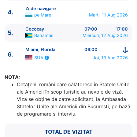
Zi de navigare
4.
pe Mare
Marti, 11 Aug 2026
Cococay
07:00
17:00
5.
ITINERARIU
Bahamas
Miercuri, 12 Aug 2026
Ziua | Portul | Sosire - Plecare
----------------------------------------
Miami, Florida
06:00
6.
1.
Miami, Florida
SUA
⚓ - 16:30
Joi, 13 Aug 2026
SUA
2.
Zi de navigare
pe Mare
0:00 - 0:00
3.
Nassau
Bahamas
07:30 - 17:30
4.
Zi de navigare
pe Mare
0:00 - 0:00
NOTA:
5.
Cococay
Bahamas
07:00 - 17:00
Cetăţenii români care călătoresc în Statele Unite
6.
Miami, Florida
SUA
06:00 - ⚓
ale Americii în scop turistic au nevoie de viză.
Viza se obține de catre solicitant, la Ambasada
Statelor Unite ale Americii din Bucuresti, pe bază
de programare si interviu.
TOTAL DE VIZITAT