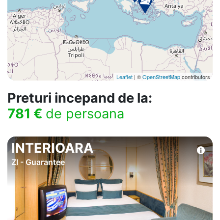
Leaflet
| ©
OpenStreetMap
contributors
Preturi incepand de la:
781 €
de persoana
INTERIOARA
ZI - Guarantee