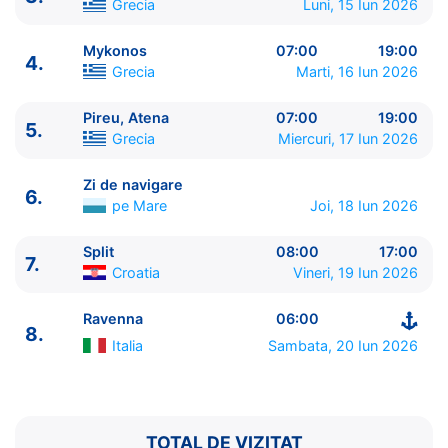
Grecia
Luni, 15 Iun 2026
Mykonos
07:00
19:00
4.
Grecia
Marti, 16 Iun 2026
Pireu, Atena
07:00
19:00
5.
ITINERARIU
Grecia
Miercuri, 17 Iun 2026
Ziua | Portul | Sosire - Plecare
----------------------------------------
Zi de navigare
6.
1.
Ravenna
Italia
⚓ - 17:00
pe Mare
Joi, 18 Iun 2026
2.
Zi de navigare
pe Mare
0:00 - 0:00
3.
Santorini
Grecia
13:30 - 23:00
Split
08:00
17:00
7.
Croatia
Vineri, 19 Iun 2026
4.
Mykonos
Grecia
07:00 - 19:00
5.
Pireu, Atena
Grecia
07:00 - 19:00
Ravenna
06:00
6.
Zi de navigare
pe Mare
0:00 - 0:00
8.
7.
Split
Croatia
08:00 - 17:00
Italia
Sambata, 20 Iun 2026
8.
Ravenna
Italia
06:00 - ⚓
TOTAL DE VIZITAT