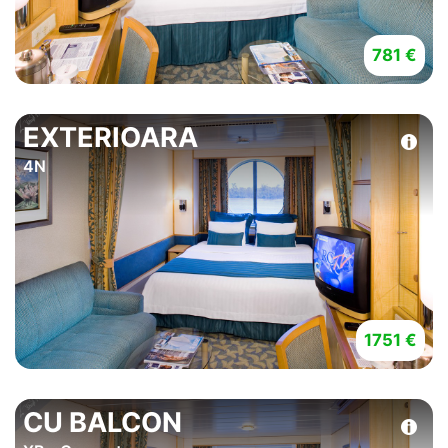
781 €
EXTERIOARA
4N
1751 €
CU BALCON