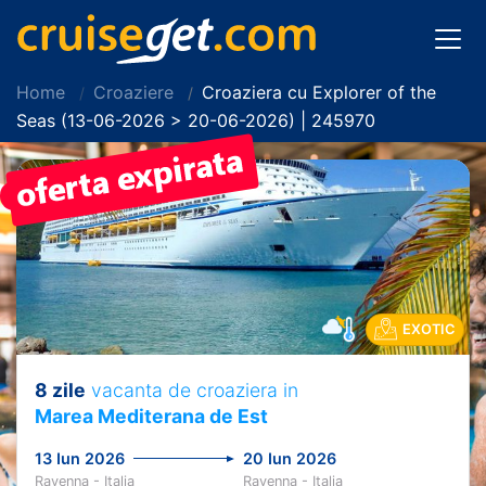
Home
Croaziere
Croaziera cu Explorer of the
Seas (13-06-2026 > 20-06-2026) | 245970
PRET REDUS!
EXOTIC
8 zile
vacanta de croaziera in
Marea Mediterana de Est
13 Iun 2026
20 Iun 2026
Ravenna - Italia
Ravenna - Italia