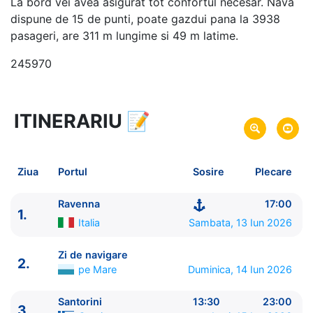
La bord vei avea asigurat tot confortul necesar. Nava
dispune de 15 de punti, poate gazdui pana la 3938
pasageri, are 311 m lungime si 49 m latime.
245970
ITINERARIU
📝
8 zile
vacanta de croaziera in
Marea Mediterana de Est -
link oferta
13 Iun 2026
din Ravenna,
Italia
Plecare pe
Ziua
Portul
Sosire
Plecare
20 Iun 2026
in Ravenna,
Italia
Sosire pe
Ravenna
17:00
1.
Royal Caribbean International
Italia
Sambata, 13 Iun 2026
Explorer of the Seas
★★★★+
Zi de navigare
2.
pe Mare
Duminica, 14 Iun 2026
Santorini
13:30
23:00
3.