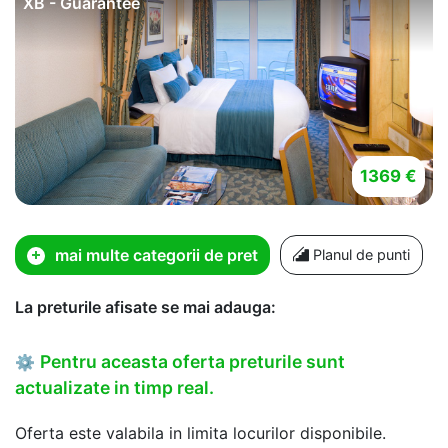
XB - Guarantee
1369 €
mai multe categorii de pret
Planul de punti
La preturile afisate se mai adauga:
Pentru aceasta oferta preturile sunt
⚙
actualizate in timp real.
Oferta este valabila in limita locurilor disponibile.