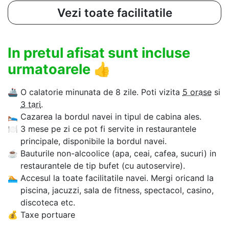
Vezi toate facilitatile
In pretul afisat sunt incluse
urmatoarele
👍
🚢
O calatorie minunata de 8 zile. Poti vizita
5 orase
si
3 tari
.
🛌
Cazarea la bordul navei in tipul de cabina ales.
🍽
3 mese pe zi ce pot fi servite in restaurantele
principale, disponibile la bordul navei.
☕
Bauturile non-alcoolice (apa, ceai, cafea, sucuri) in
restaurantele de tip bufet (cu autoservire).
🏊‍
Accesul la toate facilitatile navei. Mergi oricand la
piscina, jacuzzi, sala de fitness, spectacol, casino,
discoteca etc.
💰
Taxe portuare