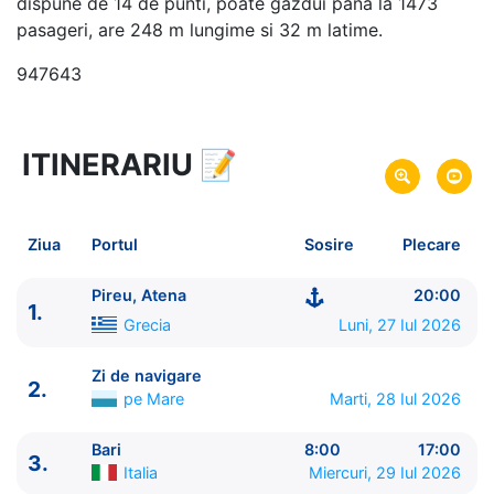
dispune de 14 de punti, poate gazdui pana la 1473
pasageri, are 248 m lungime si 32 m latime.
947643
ITINERARIU
📝
15 zile
vacanta de croaziera in
Marea Mediterana de Est -
link oferta
27 Iul 2026
din Pireu, Atena,
Grecia
Plecare pe
Ziua
Portul
Sosire
Plecare
10 Aug 2026
in Fusina, Venetia,
Italia
Sosire pe
Pireu, Atena
20:00
1.
Explora Journeys
Grecia
Luni, 27 Iul 2026
Explora II
★★★★★★
Zi de navigare
2.
pe Mare
Marti, 28 Iul 2026
Bari
8:00
17:00
3.
Italia
Miercuri, 29 Iul 2026