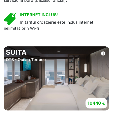
serviciu la bord (bacsisul oficial).
INTERNET INCLUS!
In tariful croazierei este inclus internet
nelimitat prin Wi-fi
SUITA
OT3 - Ocean Terrace
10440 €