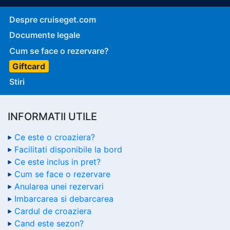
Despre cruiseget.com
Documente legale
Cum se face o rezervare?
Giftcard
Stiri
INFORMATII UTILE
Ce este o croaziera?
Facilitati disponibile la bord
Ce este inclus in pret?
Cum se face o rezervare
Anularea unei rezervari
Imbarcarea si debarcarea
Cardul de croaziera
Cand este sezon?