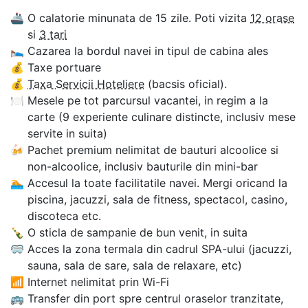
🚢
O calatorie minunata de 15 zile. Poti vizita
12 orase
si
3 tari
🛌
Cazarea la bordul navei in tipul de cabina ales
💰
Taxe portuare
💰
Taxa Servicii Hoteliere
(bacsis oficial).
🍽
Mesele pe tot parcursul vacantei, in regim a la
carte (9 experiente culinare distincte, inclusiv mese
servite in suita)
🍻
Pachet premium nelimitat de bauturi alcoolice si
non-alcoolice, inclusiv bauturile din mini-bar
🏊‍
Accesul la toate facilitatile navei. Mergi oricand la
piscina, jacuzzi, sala de fitness, spectacol, casino,
discoteca etc.
🍾
O sticla de sampanie de bun venit, in suita
🥽
Acces la zona termala din cadrul SPA-ului (jacuzzi,
sauna, sala de sare, sala de relaxare, etc)
📶
Internet nelimitat prin Wi-Fi
🚌
Transfer din port spre centrul oraselor tranzitate,