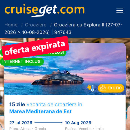
Home
Croaziere
Croaziera cu Explora II (27-07-
2026 > 10-08-2026) | 947643
PACHET DE BAUTURI INCLUS!
INTERNET INCLUS!
EXOTIC
15 zile
vacanta de croaziera in
Marea Mediterana de Est
27 Iul 2026
10 Aug 2026
Pireu, Atena - Grecia
Fusina, Venetia - Italia