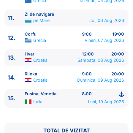
Grecia
Miercuri, 05 Aug 2026
13.
Hvar
Croatia
12:00 - 20:00
14.
Rijeka
Croatia
9:00 - 20:00
Zi de navigare
11.
15.
Fusina, Venetia
Italia
8:00 - ⚓
pe Mare
Joi, 06 Aug 2026
Corfu
9:00
19:00
12.
Grecia
Vineri, 07 Aug 2026
Hvar
12:00
20:00
13.
Croatia
Sambata, 08 Aug 2026
Rijeka
9:00
20:00
14.
Croatia
Duminica, 09 Aug 2026
Fusina, Venetia
8:00
15.
Italia
Luni, 10 Aug 2026
TOTAL DE VIZITAT