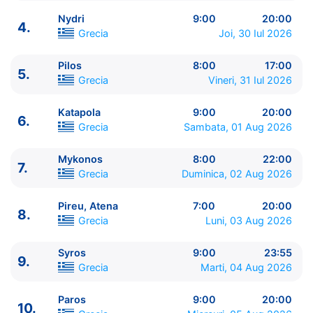
Nydri
9:00
20:00
4.
Grecia
Joi, 30 Iul 2026
Pilos
8:00
17:00
5.
ITINERARIU
Grecia
Vineri, 31 Iul 2026
Ziua | Portul | Sosire - Plecare
----------------------------------------
Katapola
9:00
20:00
6.
1.
Pireu, Atena
Grecia
⚓ - 20:00
Grecia
Sambata, 01 Aug 2026
2.
Zi de navigare
pe Mare
0:00 - 0:00
3.
Bari
Italia
8:00 - 17:00
Mykonos
8:00
22:00
7.
Grecia
Duminica, 02 Aug 2026
4.
Nydri
Grecia
9:00 - 20:00
5.
Pilos
Grecia
8:00 - 17:00
Pireu, Atena
7:00
20:00
6.
Katapola
Grecia
9:00 - 20:00
8.
Grecia
Luni, 03 Aug 2026
7.
Mykonos
Grecia
8:00 - 22:00
8.
Pireu, Atena
Grecia
7:00 - 20:00
Syros
9:00
23:55
9.
Syros
Grecia
9:00 - 23:55
9.
Grecia
Marti, 04 Aug 2026
10.
Paros
Grecia
9:00 - 20:00
11.
Zi de navigare
pe Mare
0:00 - 0:00
Paros
9:00
20:00
10.
12.
Corfu
Grecia
9:00 - 19:00