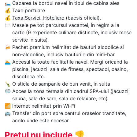
🛌
Cazarea la bordul navei in tipul de cabina ales
💰
Taxe portuare
💰
Taxa Servicii Hoteliere
(bacsis oficial).
🍽
Mesele pe tot parcursul vacantei, in regim a la
carte (9 experiente culinare distincte, inclusiv mese
servite in suita)
🍻
Pachet premium nelimitat de bauturi alcoolice si
non-alcoolice, inclusiv bauturile din mini-bar
🏊‍
Accesul la toate facilitatile navei. Mergi oricand la
piscina, jacuzzi, sala de fitness, spectacol, casino,
discoteca etc.
🍾
O sticla de sampanie de bun venit, in suita
🥽
Acces la zona termala din cadrul SPA-ului (jacuzzi,
sauna, sala de sare, sala de relaxare, etc)
📶
Internet nelimitat prin Wi-Fi
🚌
Transfer din port spre centrul oraselor tranzitate,
acolo unde este necesar
Pretul nu include
👎