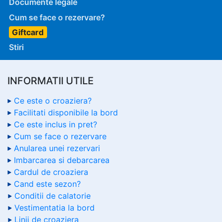
Documente legale
Cum se face o rezervare?
Giftcard
Stiri
INFORMATII UTILE
Ce este o croaziera?
Facilitati disponibile la bord
Ce este inclus in pret?
Cum se face o rezervare
Anularea unei rezervari
Imbarcarea si debarcarea
Cardul de croaziera
Cand este sezon?
Conditii de calatorie
Vestimentatia la bord
Linii de croaziera