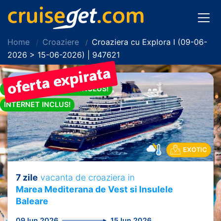
Home
Croaziere
Croaziera cu Explora I (09-06-
2026 > 15-06-2026) | 947621
PACHET DE BAUTURI INCLUS!
INTERNET INCLUS!
EXOTIC
7 zile
vacanta de croaziera in
Marea Mediterana de Vest si Insulele
Baleare
09 Iun 2026
15 Iun 2026