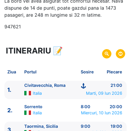
La bord vei avea asigurat tot confortul necesar. Nava
dispune de 14 de punti, poate gazdui pana la 1473
pasageri, are 248 m lungime si 32 m latime.
947621
ITINERARIU
📝
7 zile
vacanta de croaziera in
Marea Mediterana de Vest si Insulele Baleare -
link
oferta
Ziua
Portul
Sosire
Plecare
09 Iun 2026
din Civitavecchia, Roma,
Plecare pe
Italia
Civitavecchia, Roma
21:00
1.
15 Iun 2026
in Barcelona,
Spania
Sosire pe
Italia
Marti, 09 Iun 2026
Explora Journeys
Sorrento
8:00
20:00
2.
Explora I
★★★★★★
Italia
Miercuri, 10 Iun 2026
Taormina, Sicilia
9:00
19:00
3.