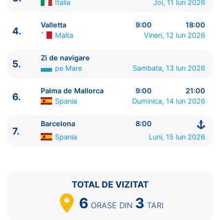
Italia
Joi, 11 Iun 2026
Valletta
9:00
18:00
4.
Malta
Vineri, 12 Iun 2026
Zi de navigare
5.
pe Mare
Sambata, 13 Iun 2026
ITINERARIU
Palma de Mallorca
9:00
21:00
6.
Ziua | Portul | Sosire - Plecare
Spania
Duminica, 14 Iun 2026
----------------------------------------
1.
Civitavecchia, Roma
Italia
⚓ - 21:00
Barcelona
8:00
7.
2.
Sorrento
Italia
8:00 - 20:00
Spania
Luni, 15 Iun 2026
3.
Taormina, Sicilia
Italia
9:00 - 19:00
4.
Valletta
Malta
9:00 - 18:00
5.
Zi de navigare
pe Mare
0:00 - 0:00
6.
Palma de Mallorca
Spania
9:00 - 21:00
TOTAL DE VIZITAT
7.
Barcelona
Spania
8:00 - ⚓
6
3
ORASE
DIN
TARI