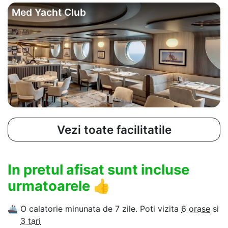
Med Yacht Club
Vezi toate facilitatile
In pretul afisat sunt incluse
urmatoarele
👍
🚢
O calatorie minunata de 7 zile. Poti vizita
6 orase
si
3 tari