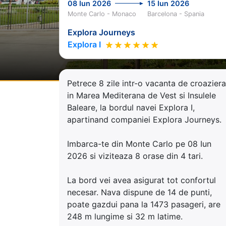
08 Iun 2026
15 Iun 2026
Monte Carlo - Monaco
Barcelona - Spania
Explora Journeys
Explora I
Petrece 8 zile intr-o vacanta de croaziera
in Marea Mediterana de Vest si Insulele
Baleare, la bordul navei Explora I,
apartinand companiei Explora Journeys.
Imbarca-te din Monte Carlo pe 08 Iun
2026 si viziteaza 8 orase din 4 tari.
La bord vei avea asigurat tot confortul
necesar. Nava dispune de 14 de punti,
poate gazdui pana la 1473 pasageri, are
248 m lungime si 32 m latime.