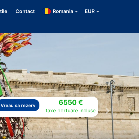
tile
Contact
Romania
EUR
6550 €
Vreau sa rezerv
taxe portuare incluse
Next