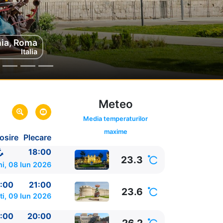
hia, Roma
nto
talia
Italia
Meteo
ink oferta
Media temperaturilor
maxime
osire
Plecare
o
18:00
23.3
ni, 08 Iun 2026
:00
21:00
23.6
ti, 09 Iun 2026
:00
20:00