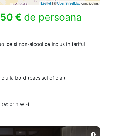
Leaflet
| ©
OpenStreetMap
contributors
50 €
de persoana
lice si non-alcoolice inclus in tariful
iciu la bord (bacsisul oficial).
itat prin Wi-fi