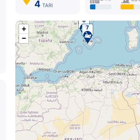
4
TARI
+
−