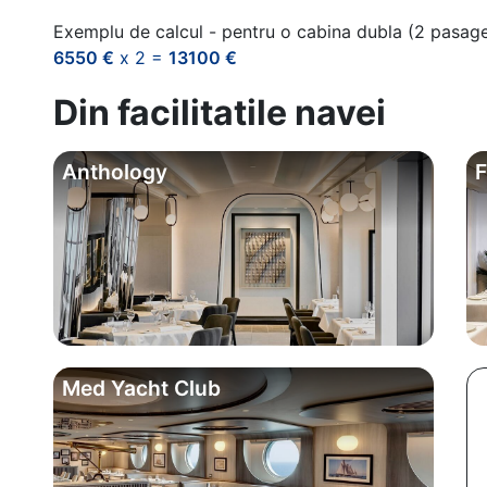
Exemplu de calcul - pentru o cabina dubla (2 pasag
6550 €
x 2 =
13100 €
Din facilitatile navei
Anthology
F
Med Yacht Club