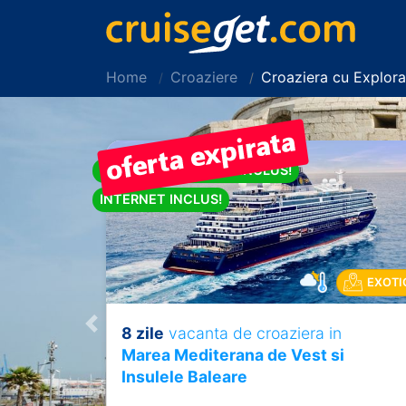
Home
Croaziere
Croaziera cu Explor
PACHET DE BAUTURI INCLUS!
INTERNET INCLUS!
EXOTI
8 zile
vacanta de croaziera in
Previous
Marea Mediterana de Vest si
Insulele Baleare