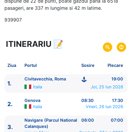
dispune de 22 de punti, poate gazdui pana la 6518
pasageri, are 337 m lungime si 42 m latime.
939907
ITINERARIU
📝
8 zile
vacanta de croaziera in
Marea Mediterana de Vest -
link oferta
25 Iun 2026
din Civitavecchia, Roma,
Plecare pe
Ziua
Portul
Sosire
Plecare
Italia
02 Iul 2026
in Civitavecchia, Roma,
Italia
Sosire pe
Civitavecchia, Roma
19:00
1.
Italia
Joi, 25 Iun 2026
Costa Cruises
Costa Toscana
★★★★★
Genova
08:30
17:30
2.
Italia
Vineri, 26 Iun 2026
Navigare (Parcul National
06:00
07:00
3.
Calanques)