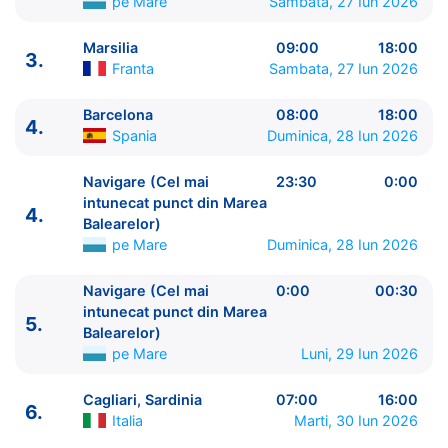
pe Mare
Sambata, 27 Iun 2026
Marsilia
09:00
18:00
3.
Franta
Sambata, 27 Iun 2026
Barcelona
08:00
18:00
4.
ITINERARIU
Spania
Duminica, 28 Iun 2026
Ziua | Portul | Sosire - Plecare
----------------------------------------
Navigare (Cel mai
23:30
0:00
1.
Civitavecchia, Roma
Italia
⚓ - 19:00
intunecat punct din Marea
4.
Balearelor)
2.
Genova
Italia
08:30 - 17:30
pe Mare
Duminica, 28 Iun 2026
3.
Navigare (Parcul National Calanques)
pe Mare
06:00 - 07:00
Navigare (Cel mai
0:00
00:30
3.
Marsilia
Franta
09:00 - 18:00
intunecat punct din Marea
4.
5.
Barcelona
Spania
08:00 - 18:00
Balearelor)
4.
Navigare (Cel mai intunecat punct din Marea
pe Mare
Luni, 29 Iun 2026
Balearelor)
pe Mare
23:30 - 0:00
5.
Navigare (Cel mai intunecat punct din Marea
Cagliari, Sardinia
07:00
16:00
6.
Balearelor)
pe Mare
0:00 - 00:30
Italia
Marti, 30 Iun 2026
6.
Cagliari, Sardinia
Italia
07:00 - 16:00