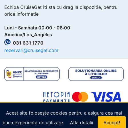
Echipa CruiseGet iti sta cu drag la dispozitie, pentru
orice informatie
Luni - Sambata 00:00 - 08:00
America/Los_Angeles
031 631 1770
rezervari@cruiseget.com
Acest site folosește cookies pentru a asigura cea mai
Copyright © 2026
Cruiseget.com
. Toate drepturile
buna experienta de utilizare.
Afla detalii
Accept!
rezervate.