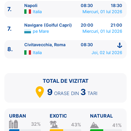
7.
Napoli
Italia
08:30 - 18:30
Napoli
08:30
18:30
7.
Italia
Miercuri, 01 Iul 2026
7.
Navigare (Golful Capri)
pe Mare
20:00 - 21:00
8.
Civitavecchia, Roma
Italia
08:30 - ⚓
Navigare (Golful Capri)
20:00
21:00
7.
pe Mare
Miercuri, 01 Iul 2026
Civitavecchia, Roma
08:30
8.
Italia
Joi, 02 Iul 2026
TOTAL DE VIZITAT
9
3
ORASE
DIN
TARI
URBAN
EXOTIC
NATURAL
32%
43%
41%