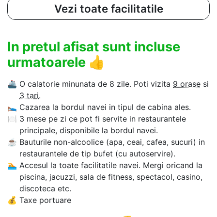
Vezi toate facilitatile
In pretul afisat sunt incluse
urmatoarele
👍
🚢
O calatorie minunata de 8 zile. Poti vizita
9 orase
si
3 tari
.
🛌
Cazarea la bordul navei in tipul de cabina ales.
🍽
3 mese pe zi ce pot fi servite in restaurantele
principale, disponibile la bordul navei.
☕
Bauturile non-alcoolice (apa, ceai, cafea, sucuri) in
restaurantele de tip bufet (cu autoservire).
🏊‍
Accesul la toate facilitatile navei. Mergi oricand la
piscina, jacuzzi, sala de fitness, spectacol, casino,
discoteca etc.
💰
Taxe portuare