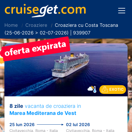
Home
Croaziere
Croaziera cu Costa Toscana
(25-06-2026 > 02-07-2026) | 939907
PRET REDUS!
EXOTIC
8 zile
vacanta de croaziera in
Marea Mediterana de Vest
25 Iun 2026
02 Iul 2026
Civitavecchia, Roma - Italia
Civitavecchia, Roma - Italia