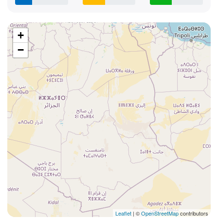
+
−
Leaflet
| ©
OpenStreetMap
contributors