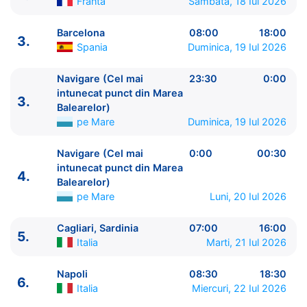
Franta
Sambata, 18 Iul 2026
Barcelona
08:00
18:00
3.
Spania
Duminica, 19 Iul 2026
ITINERARIU
Navigare (Cel mai
23:30
0:00
Ziua | Portul | Sosire - Plecare
intunecat punct din Marea
3.
----------------------------------------
Balearelor)
1.
Genova
Italia
⚓ - 17:30
pe Mare
Duminica, 19 Iul 2026
2.
Navigare (Parcul National Calanques)
pe Mare
Navigare (Cel mai
0:00
00:30
06:00 - 07:00
intunecat punct din Marea
2.
Marsilia
Franta
09:00 - 18:00
4.
Balearelor)
3.
Barcelona
Spania
08:00 - 18:00
pe Mare
Luni, 20 Iul 2026
3.
Navigare (Cel mai intunecat punct din Marea
Balearelor)
pe Mare
23:30 - 0:00
Cagliari, Sardinia
07:00
16:00
5.
4.
Navigare (Cel mai intunecat punct din Marea
Italia
Marti, 21 Iul 2026
Balearelor)
pe Mare
0:00 - 00:30
5.
Cagliari, Sardinia
Italia
07:00 - 16:00
Napoli
08:30
18:30
6.
6.
Napoli
Italia
08:30 - 18:30
Italia
Miercuri, 22 Iul 2026
6.
Navigare (Golful Capri)
pe Mare
20:00 - 21:00