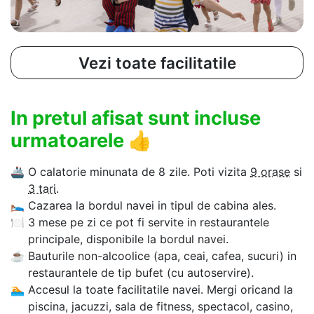
Vezi toate facilitatile
In pretul afisat sunt incluse
urmatoarele
👍
🚢
O calatorie minunata de 8 zile. Poti vizita
9 orase
si
3 tari
.
🛌
Cazarea la bordul navei in tipul de cabina ales.
🍽
3 mese pe zi ce pot fi servite in restaurantele
principale, disponibile la bordul navei.
☕
Bauturile non-alcoolice (apa, ceai, cafea, sucuri) in
restaurantele de tip bufet (cu autoservire).
🏊‍
Accesul la toate facilitatile navei. Mergi oricand la
piscina, jacuzzi, sala de fitness, spectacol, casino,