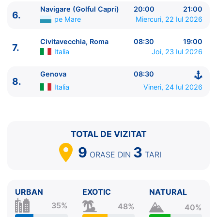
7.
Civitavecchia, Roma
Italia
08:30 - 19:00
Navigare (Golful Capri)
20:00
21:00
6.
pe Mare
Miercuri, 22 Iul 2026
8.
Genova
Italia
08:30 - ⚓
Civitavecchia, Roma
08:30
19:00
7.
Italia
Joi, 23 Iul 2026
Genova
08:30
8.
Italia
Vineri, 24 Iul 2026
TOTAL DE VIZITAT
9
3
ORASE
DIN
TARI
URBAN
EXOTIC
NATURAL
35%
48%
40%