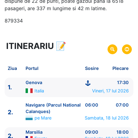
dispune de 22 de punti, poate gazdui pana la 6518
pasageri, are 337 m lungime si 42 m latime.
879334
ITINERARIU
📝
8 zile
vacanta de croaziera in
Marea Mediterana de Vest -
link oferta
17 Iul 2026
din Genova,
Italia
Plecare pe
Ziua
Portul
Sosire
Plecare
24 Iul 2026
in Genova,
Italia
Sosire pe
Genova
17:30
1.
Costa Cruises
Italia
Vineri, 17 Iul 2026
Costa Toscana
★★★★★
Navigare (Parcul National
06:00
07:00
2.
Calanques)
pe Mare
Sambata, 18 Iul 2026
Marsilia
09:00
18:00
2.