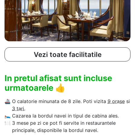
Vezi toate facilitatile
In pretul afisat sunt incluse
urmatoarele
👍
🚢
O calatorie minunata de 8 zile. Poti vizita
9 orase
si
3 tari
.
🛌
Cazarea la bordul navei in tipul de cabina ales.
🍽
3 mese pe zi ce pot fi servite in restaurantele
principale, disponibile la bordul navei.