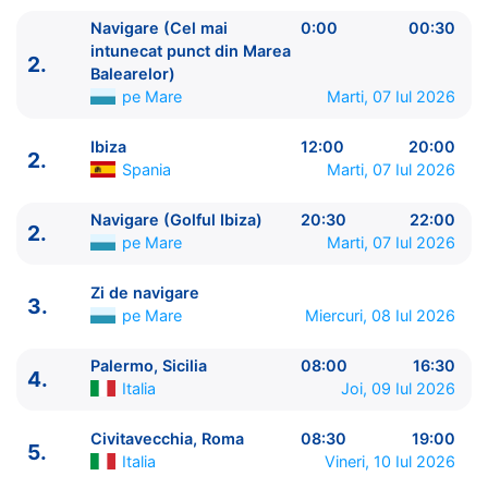
Navigare (Cel mai
0:00
00:30
intunecat punct din Marea
2.
Balearelor)
pe Mare
Marti, 07 Iul 2026
Ibiza
12:00
20:00
2.
ITINERARIU
Spania
Marti, 07 Iul 2026
Ziua | Portul | Sosire - Plecare
----------------------------------------
Navigare (Golful Ibiza)
20:30
22:00
2.
pe Mare
Marti, 07 Iul 2026
1.
Barcelona
Spania
⚓ - 17:00
1.
Navigare (Cel mai intunecat punct din Marea
Zi de navigare
Balearelor)
pe Mare
23:30 - 0:00
3.
pe Mare
Miercuri, 08 Iul 2026
2.
Navigare (Cel mai intunecat punct din Marea
Balearelor)
pe Mare
0:00 - 00:30
Palermo, Sicilia
08:00
16:30
2.
4.
Ibiza
Spania
12:00 - 20:00
Italia
Joi, 09 Iul 2026
2.
Navigare (Golful Ibiza)
pe Mare
20:30 - 22:00
3.
Zi de navigare
pe Mare
0:00 - 0:00
Civitavecchia, Roma
08:30
19:00
5.
4.
Palermo, Sicilia
Italia
08:00 - 16:30
Italia
Vineri, 10 Iul 2026
5.
Civitavecchia, Roma
Italia
08:30 - 19:00