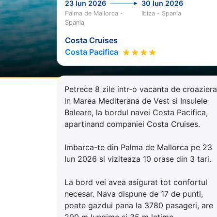
23 Iun 2026
30 Iun 2026
Palma de Mallorca -
Ibiza - Spania
Spania
Costa Cruises
Costa Pacifica
Petrece 8 zile intr-o vacanta de croaziera
in Marea Mediterana de Vest si Insulele
Baleare, la bordul navei Costa Pacifica,
apartinand companiei Costa Cruises.
Imbarca-te din Palma de Mallorca pe 23
Iun 2026 si viziteaza 10 orase din 3 tari.
La bord vei avea asigurat tot confortul
necesar. Nava dispune de 17 de punti,
poate gazdui pana la 3780 pasageri, are
290 m lungime si 35 m latime.