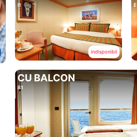
I1
E
indisponibil
CU BALCON
B1