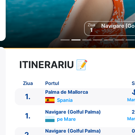
Ziua
Ziua
Navigare (Go
Navigare (Go
2
1
ITINERARIU
📝
8 zile
vacanta de croaziera in
Marea Mediterana de Vest si Insulele Baleare -
l
Ziua
Portul
S
23 Iun 2026
din Palma de Mallorca,
S
Plecare pe
30 Iun 2026
in Ibiza,
Spania
Palma de Mallorca
Sosire pe
1.
Spania
Mar
Costa Cruises
Navigare (Golful Palma)
2
Costa Pacifica
★★★★
1.
pe Mare
Mar
Navigare (Golful Palma)
0
2.