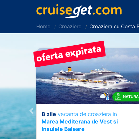
Home
Croaziere
Croaziera cu Costa 
NATURA
8 zile
vacanta de croaziera in
Previous
Marea Mediterana de Vest si
Insulele Baleare