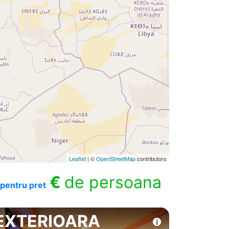
Leaflet
| ©
OpenStreetMap
contributors
€
de persoana
pentru pret
EXTERIOARA