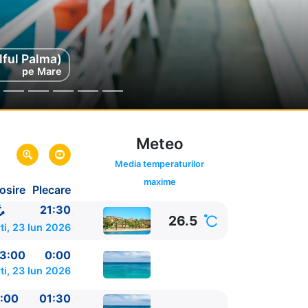
lful Palma)
lful Palma)
pe Mare
pe Mare
Meteo
ink oferta
Media temperaturilor
maxime
osire
Plecare
pania
21:30
26.5
ti, 23 Iun 2026
3:00
0:00
ti, 23 Iun 2026
:00
01:30