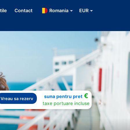
tile
Contact
Romania
EUR
€
suna pentru pret
Vreau sa rezerv
taxe portuare incluse
Next