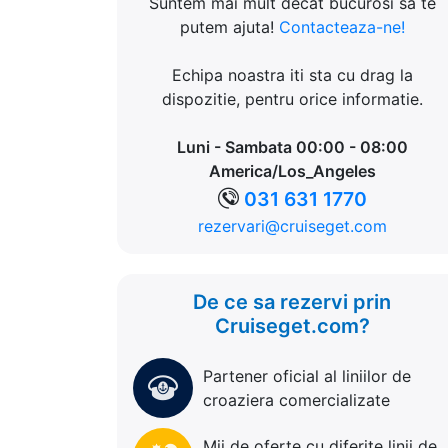
Suntem mai mult decat bucurosi sa te
putem ajuta!
Contacteaza-ne!
Echipa noastra iti sta cu drag la
dispozitie, pentru orice informatie.
Luni - Sambata 00:00 - 08:00
America/Los_Angeles
031 631 1770
rezervari@cruiseget.com
De ce sa rezervi prin
Cruiseget.com?
Partener oficial al liniilor de
croaziera comercializate
Mii de oferte cu diferite linii de