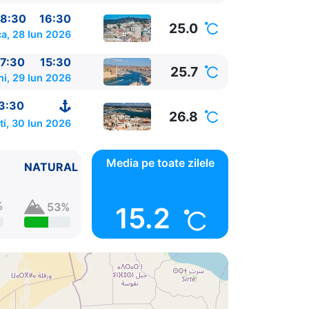
0
8:30
16:30
25.0
a, 28 Iun 2026
7:30
15:30
25.7
ni, 29 Iun 2026
3:30
26.8
ti, 30 Iun 2026
Media pe toate zilele
NATURAL
%
53%
15.2