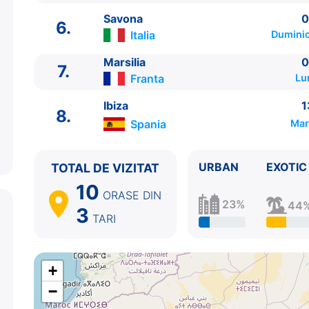
4.
Navigare (Golful Aranci)
pe Mare
19:15 - 21:0
Savona
0
5.
Civitavecchia, Roma
Italia
08:00 - 18:30
6.
Italia
Duminic
6.
Savona
Italia
08:30 - 16:30
7.
Marsilia
Franta
07:30 - 15:30
Marsilia
0
7.
8.
Ibiza
Spania
13:30 - ⚓
Franta
Lu
Ibiza
1
8.
Spania
Mar
URBAN
EXOTIC
TOTAL DE VIZITAT
10
ORASE
DIN
23%
44
3
TARI
+
−