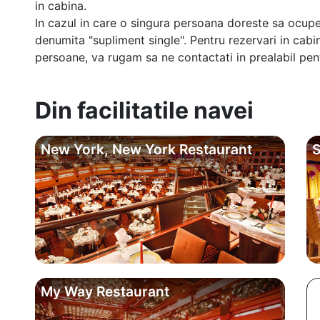
in cabina.
In cazul in care o singura persoana doreste sa ocupe
denumita "supliment single". Pentru rezervari in cab
persoane, va rugam sa ne contactati in prealabil pentr
Din facilitatile navei
New York, New York Restaurant
S
My Way Restaurant