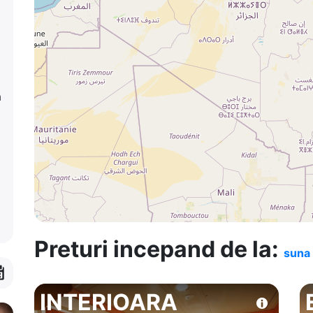
a
Preturi incepand de la:
suna 
INTERIOARA