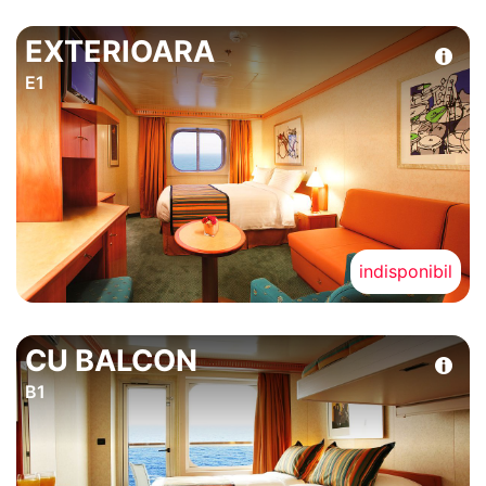
EXTERIOARA
E1
indisponibil
CU BALCON
B1