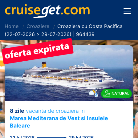
Home
Croaziere
Croaziera cu Costa Pacifica
(22-07-2026 > 29-07-2026) | 964439
NATURAL
8 zile
vacanta de croaziera in
Marea Mediterana de Vest si Insulele
Baleare
22 Iul 2026
29 Iul 2026