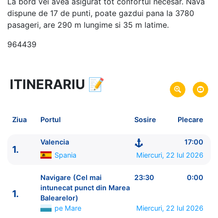
La bord vei avea asigurat tot confortul necesar. Nava
dispune de 17 de punti, poate gazdui pana la 3780
pasageri, are 290 m lungime si 35 m latime.
964439
ITINERARIU
📝
8 zile
vacanta de croaziera in
Marea Mediterana de Vest si Insulele Baleare -
link
oferta
Ziua
Portul
Sosire
Plecare
22 Iul 2026
din Valencia,
Spania
Plecare pe
29 Iul 2026
in Valencia,
Spania
Sosire pe
Valencia
17:00
1.
Spania
Miercuri, 22 Iul 2026
Costa Cruises
Costa Pacifica
★★★★
Navigare (Cel mai
23:30
0:00
intunecat punct din Marea
1.
Balearelor)
pe Mare
Miercuri, 22 Iul 2026