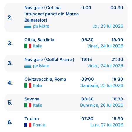
Navigare (Cel mai
0:00
00:30
intunecat punct din Marea
2.
Balearelor)
pe Mare
Joi, 23 Iul 2026
Olbia, Sardinia
06:30
19:00
3.
ITINERARIU
Italia
Vineri, 24 Iul 2026
Ziua | Portul | Sosire - Plecare
----------------------------------------
Navigare (Golful Aranci)
19:15
21:00
3.
pe Mare
Vineri, 24 Iul 2026
1.
Valencia
Spania
⚓ - 17:00
1.
Navigare (Cel mai intunecat punct din Marea
Civitavecchia, Roma
08:00
18:30
Balearelor)
pe Mare
23:30 - 0:00
4.
Italia
Sambata, 25 Iul 2026
2.
Navigare (Cel mai intunecat punct din Marea
Balearelor)
pe Mare
0:00 - 00:30
Savona
08:30
16:30
3.
5.
Olbia, Sardinia
Italia
06:30 - 19:00
Italia
Duminica, 26 Iul 2026
3.
Navigare (Golful Aranci)
pe Mare
19:15 - 21:00
4.
Civitavecchia, Roma
Italia
08:00 - 18:30
Toulon
07:30
15:30
6.
5.
Savona
Italia
08:30 - 16:30
Franta
Luni, 27 Iul 2026
6.
Toulon
Franta
07:30 - 15:30