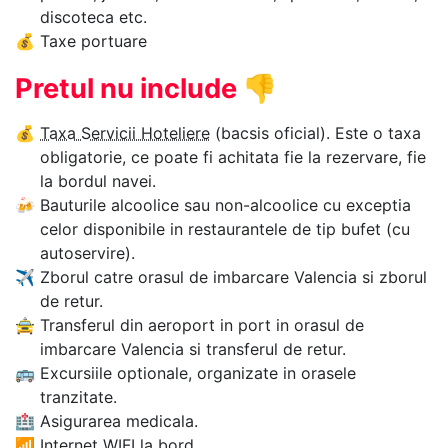
discoteca etc.
💰
Taxe portuare
Pretul nu include
👎
💰
Taxa Servicii Hoteliere
(bacsis oficial). Este o taxa
obligatorie, ce poate fi achitata fie la rezervare, fie
la bordul navei.
🍻
Bauturile alcoolice sau non-alcoolice cu exceptia
celor disponibile in restaurantele de tip bufet (cu
autoservire).
✈
Zborul catre orasul de imbarcare Valencia si zborul
de retur.
🚖
Transferul din aeroport in port in orasul de
imbarcare Valencia si transferul de retur.
🚌
Excursiile optionale, organizate in orasele
tranzitate.
🏥
Asigurarea medicala.
📶
Internet WIFI la bord