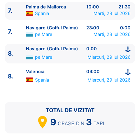
7.
Palma de Mallorca
Spania
10:00 - 21:30
Palma de Mallorca
10:00
21:30
7.
7.
Navigare (Golful Palma)
pe Mare
23:00 - 0:00
Spania
Marti, 28 Iul 2026
8.
Navigare (Golful Palma)
pe Mare
0:00 - ⚓
Navigare (Golful Palma)
23:00
0:00
8.
Valencia
Spania
09:00 - ⚓
7.
pe Mare
Marti, 28 Iul 2026
Navigare (Golful Palma)
0:00
8.
pe Mare
Miercuri, 29 Iul 2026
Valencia
09:00
8.
Spania
Miercuri, 29 Iul 2026
TOTAL DE VIZITAT
9
3
ORASE
DIN
TARI