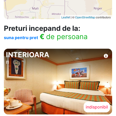
Leaflet
| ©
OpenStreetMap
contributors
Preturi incepand de la:
€
de persoana
suna pentru pret
INTERIOARA
I1
indisponibil