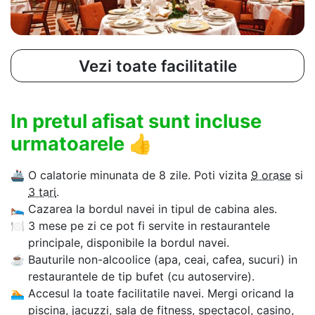
Vezi toate facilitatile
In pretul afisat sunt incluse
urmatoarele
👍
🚢
O calatorie minunata de 8 zile. Poti vizita
9 orase
si
3 tari
.
🛌
Cazarea la bordul navei in tipul de cabina ales.
🍽
3 mese pe zi ce pot fi servite in restaurantele
principale, disponibile la bordul navei.
☕
Bauturile non-alcoolice (apa, ceai, cafea, sucuri) in
restaurantele de tip bufet (cu autoservire).
🏊‍
Accesul la toate facilitatile navei. Mergi oricand la
piscina, jacuzzi, sala de fitness, spectacol, casino,