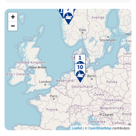
+
−
Leaflet
| ©
OpenStreetMap
contributors