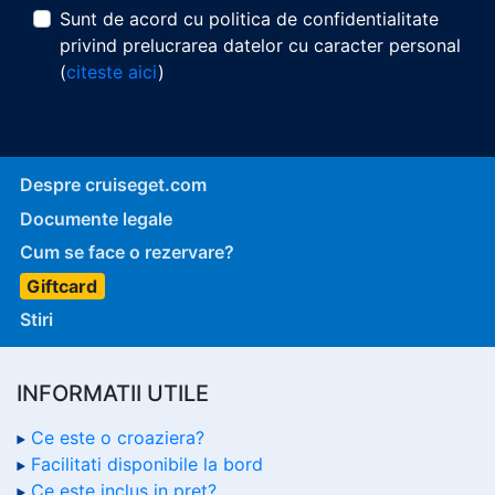
Sunt de acord cu politica de confidentialitate
privind prelucrarea datelor cu caracter personal
(
citeste aici
)
Despre cruiseget.com
Documente legale
Cum se face o rezervare?
Giftcard
Stiri
INFORMATII UTILE
Ce este o croaziera?
Facilitati disponibile la bord
Ce este inclus in pret?