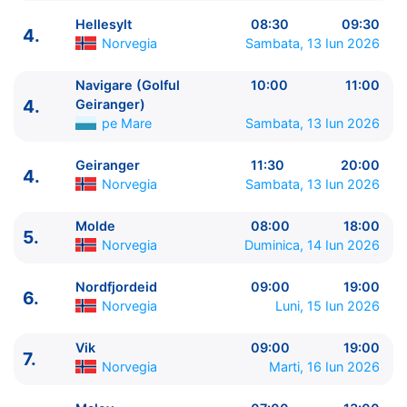
Hellesylt
08:30
09:30
4.
Norvegia
Sambata, 13 Iun 2026
Navigare (Golful
10:00
11:00
ITINERARIU
4.
Geiranger)
Ziua | Portul | Sosire - Plecare
pe Mare
Sambata, 13 Iun 2026
----------------------------------------
1.
Hamburg
Germania
⚓ - 19:00
Geiranger
11:30
20:00
4.
2.
Zi de navigare
pe Mare
0:00 - 0:00
Norvegia
Sambata, 13 Iun 2026
3.
Alesund
Norvegia
13:00 - 22:00
Molde
08:00
18:00
4.
Hellesylt
Norvegia
08:30 - 09:30
5.
Norvegia
Duminica, 14 Iun 2026
4.
Navigare (Golful Geiranger)
pe Mare
10:00 -
11:00
Nordfjordeid
09:00
19:00
4.
Geiranger
Norvegia
11:30 - 20:00
6.
Norvegia
Luni, 15 Iun 2026
5.
Molde
Norvegia
08:00 - 18:00
6.
Nordfjordeid
Norvegia
09:00 - 19:00
Vik
09:00
19:00
7.
7.
Vik
Norvegia
09:00 - 19:00
Norvegia
Marti, 16 Iun 2026
8.
Maloy
Norvegia
07:00 - 13:00
9.
Zi de navigare
pe Mare
0:00 - 0:00