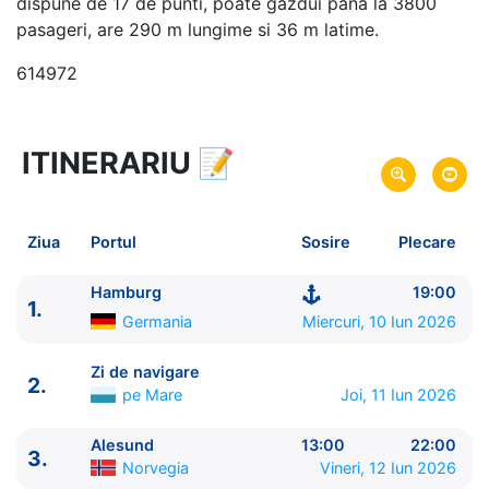
dispune de 17 de punti, poate gazdui pana la 3800
pasageri, are 290 m lungime si 36 m latime.
614972
ITINERARIU
📝
10 zile
vacanta de croaziera in
Fiordurile Norvegiene -
link oferta
10 Iun 2026
din Hamburg,
Germania
Plecare pe
Ziua
Portul
Sosire
Plecare
19 Iun 2026
in Hamburg,
Germania
Sosire pe
Hamburg
19:00
1.
Costa Cruises
Germania
Miercuri, 10 Iun 2026
Costa Favolosa
★★★★
Zi de navigare
2.
pe Mare
Joi, 11 Iun 2026
Alesund
13:00
22:00
3.
Norvegia
Vineri, 12 Iun 2026