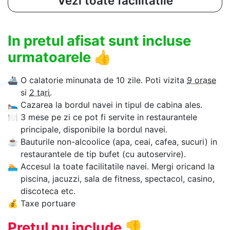
Vezi toate facilitatile
In pretul afisat sunt incluse
urmatoarele
👍
🚢
O calatorie minunata de 10 zile. Poti vizita
9 orase
si
2 tari
.
🛌
Cazarea la bordul navei in tipul de cabina ales.
🍽
3 mese pe zi ce pot fi servite in restaurantele
principale, disponibile la bordul navei.
☕
Bauturile non-alcoolice (apa, ceai, cafea, sucuri) in
restaurantele de tip bufet (cu autoservire).
🏊‍
Accesul la toate facilitatile navei. Mergi oricand la
piscina, jacuzzi, sala de fitness, spectacol, casino,
discoteca etc.
💰
Taxe portuare
Pretul nu include
👎