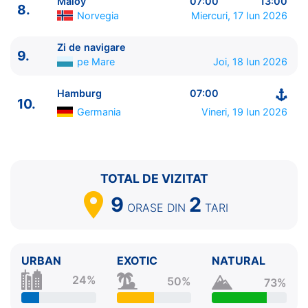
Maloy
07:00
13:00
8.
10.
Hamburg
Germania
07:00 - ⚓
Norvegia
Miercuri, 17 Iun 2026
Zi de navigare
9.
pe Mare
Joi, 18 Iun 2026
Hamburg
07:00
10.
Germania
Vineri, 19 Iun 2026
TOTAL DE VIZITAT
9
2
ORASE
DIN
TARI
URBAN
EXOTIC
NATURAL
24%
50%
73%