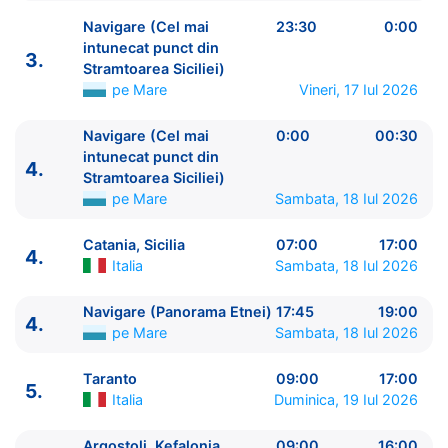
Navigare (Cel mai
23:30
0:00
intunecat punct din
3.
Stramtoarea Siciliei)
pe Mare
Vineri, 17 Iul 2026
ITINERARIU
Ziua | Portul | Sosire - Plecare
Navigare (Cel mai
0:00
00:30
----------------------------------------
intunecat punct din
4.
1.
Pireu, Atena
Grecia
⚓ - 19:00
Stramtoarea Siciliei)
pe Mare
Sambata, 18 Iul 2026
2.
Zi de navigare
pe Mare
0:00 - 0:00
3.
Valletta
Malta
09:00 - 19:00
Catania, Sicilia
07:00
17:00
3.
Navigare (Cel mai intunecat punct din
4.
Italia
Sambata, 18 Iul 2026
Stramtoarea Siciliei)
pe Mare
23:30 - 0:00
4.
Navigare (Cel mai intunecat punct din
Navigare (Panorama Etnei)
17:45
19:00
Stramtoarea Siciliei)
4.
pe Mare
0:00 - 00:30
pe Mare
Sambata, 18 Iul 2026
4.
Catania, Sicilia
Italia
07:00 - 17:00
4.
Navigare (Panorama Etnei)
pe Mare
17:45 -
Taranto
09:00
17:00
5.
19:00
Italia
Duminica, 19 Iul 2026
5.
Taranto
Italia
09:00 - 17:00
6.
Argostoli, Kefalonia
Grecia
09:00 - 16:00
Argostoli, Kefalonia
09:00
16:00