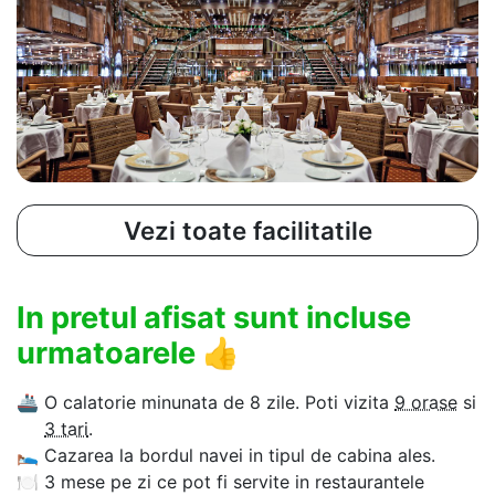
Vezi toate facilitatile
In pretul afisat sunt incluse
urmatoarele
👍
🚢
O calatorie minunata de 8 zile. Poti vizita
9 orase
si
3 tari
.
🛌
Cazarea la bordul navei in tipul de cabina ales.
🍽
3 mese pe zi ce pot fi servite in restaurantele