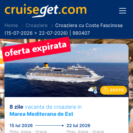
Home
Croaziere
Croaziera cu Costa Fascinosa
(15-07-2026 > 22-07-2026) | 980407
EXOTIC
8 zile
vacanta de croaziera in
Marea Mediterana de Est
15 Iul 2026
22 Iul 2026
Pireu, Atena - Grecia
Pireu, Atena - Grecia