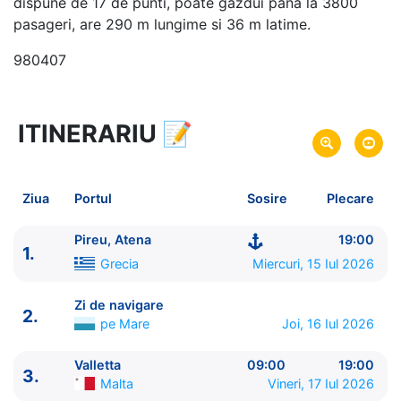
dispune de 17 de punti, poate gazdui pana la 3800
pasageri, are 290 m lungime si 36 m latime.
980407
ITINERARIU
📝
8 zile
vacanta de croaziera in
Marea Mediterana de Est -
link oferta
15 Iul 2026
din Pireu, Atena,
Grecia
Plecare pe
Ziua
Portul
Sosire
Plecare
22 Iul 2026
in Pireu, Atena,
Grecia
Sosire pe
Pireu, Atena
19:00
1.
Costa Cruises
Grecia
Miercuri, 15 Iul 2026
Costa Fascinosa
★★★★
Zi de navigare
2.
pe Mare
Joi, 16 Iul 2026
Valletta
09:00
19:00
3.
Malta
Vineri, 17 Iul 2026