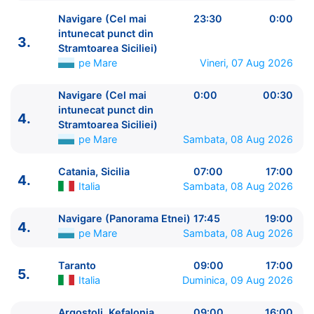
Navigare (Cel mai
23:30
0:00
intunecat punct din
3.
Stramtoarea Siciliei)
pe Mare
Vineri, 07 Aug 2026
ITINERARIU
Ziua | Portul | Sosire - Plecare
Navigare (Cel mai
0:00
00:30
----------------------------------------
intunecat punct din
4.
1.
Pireu, Atena
Grecia
⚓ - 19:00
Stramtoarea Siciliei)
pe Mare
Sambata, 08 Aug 2026
2.
Zi de navigare
pe Mare
0:00 - 0:00
3.
Valletta
Malta
09:00 - 19:00
Catania, Sicilia
07:00
17:00
3.
Navigare (Cel mai intunecat punct din
4.
Italia
Sambata, 08 Aug 2026
Stramtoarea Siciliei)
pe Mare
23:30 - 0:00
4.
Navigare (Cel mai intunecat punct din
Navigare (Panorama Etnei)
17:45
19:00
Stramtoarea Siciliei)
4.
pe Mare
0:00 - 00:30
pe Mare
Sambata, 08 Aug 2026
4.
Catania, Sicilia
Italia
07:00 - 17:00
4.
Navigare (Panorama Etnei)
pe Mare
17:45 -
Taranto
09:00
17:00
5.
19:00
Italia
Duminica, 09 Aug 2026
5.
Taranto
Italia
09:00 - 17:00
6.
Argostoli, Kefalonia
Grecia
09:00 - 16:00
Argostoli, Kefalonia
09:00
16:00