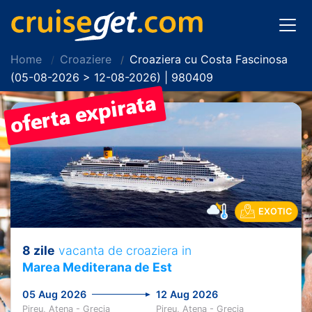
Home
Croaziere
Croaziera cu Costa Fascinosa
(05-08-2026 > 12-08-2026) | 980409
EXOTIC
8 zile
vacanta de croaziera in
Marea Mediterana de Est
05 Aug 2026
12 Aug 2026
Pireu, Atena - Grecia
Pireu, Atena - Grecia