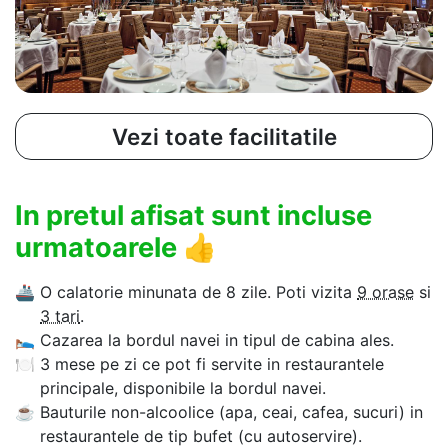
Vezi toate facilitatile
In pretul afisat sunt incluse
urmatoarele
👍
🚢
O calatorie minunata de 8 zile. Poti vizita
9 orase
si
3 tari
.
🛌
Cazarea la bordul navei in tipul de cabina ales.
🍽
3 mese pe zi ce pot fi servite in restaurantele
principale, disponibile la bordul navei.
☕
Bauturile non-alcoolice (apa, ceai, cafea, sucuri) in
restaurantele de tip bufet (cu autoservire).