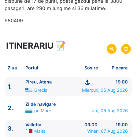
dispune de 17 de punti, poate gazdui pana la 3800
pasageri, are 290 m lungime si 36 m latime.
980409
ITINERARIU
📝
8 zile
vacanta de croaziera in
Marea Mediterana de Est -
link oferta
05 Aug 2026
din Pireu, Atena,
Grecia
Plecare pe
Ziua
Portul
Sosire
Plecare
12 Aug 2026
in Pireu, Atena,
Grecia
Sosire pe
Pireu, Atena
19:00
1.
Costa Cruises
Grecia
Miercuri, 05 Aug 2026
Costa Fascinosa
★★★★
Zi de navigare
2.
pe Mare
Joi, 06 Aug 2026
Valletta
09:00
19:00
3.
Malta
Vineri, 07 Aug 2026