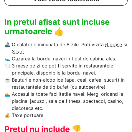
In pretul afisat sunt incluse
urmatoarele
👍
🚢
O calatorie minunata de 8 zile. Poti vizita
6 orase
si
3 tari
.
🛌
Cazarea la bordul navei in tipul de cabina ales.
🍽
3 mese pe zi ce pot fi servite in restaurantele
principale, disponibile la bordul navei.
☕
Bauturile non-alcoolice (apa, ceai, cafea, sucuri) in
restaurantele de tip bufet (cu autoservire).
🏊‍
Accesul la toate facilitatile navei. Mergi oricand la
piscina, jacuzzi, sala de fitness, spectacol, casino,
discoteca etc.
💰
Taxe portuare
Pretul nu include
👎