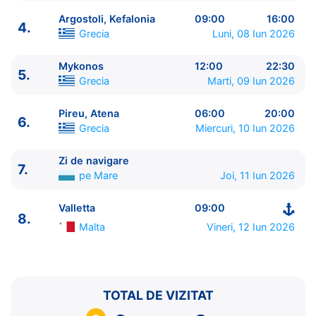
Argostoli, Kefalonia
09:00
16:00
4.
Grecia
Luni, 08 Iun 2026
Mykonos
12:00
22:30
5.
ITINERARIU
Grecia
Marti, 09 Iun 2026
Ziua | Portul | Sosire - Plecare
----------------------------------------
Pireu, Atena
06:00
20:00
6.
1.
Valletta
Malta
⚓ - 19:00
Grecia
Miercuri, 10 Iun 2026
2.
Catania, Sicilia
Italia
07:00 - 17:00
3.
Taranto
Italia
09:00 - 17:00
Zi de navigare
7.
pe Mare
Joi, 11 Iun 2026
4.
Argostoli, Kefalonia
Grecia
09:00 - 16:00
5.
Mykonos
Grecia
12:00 - 22:30
Valletta
09:00
6.
Pireu, Atena
Grecia
06:00 - 20:00
8.
7.
Zi de navigare
pe Mare
0:00 - 0:00
Malta
Vineri, 12 Iun 2026
8.
Valletta
Malta
09:00 - ⚓
TOTAL DE VIZITAT