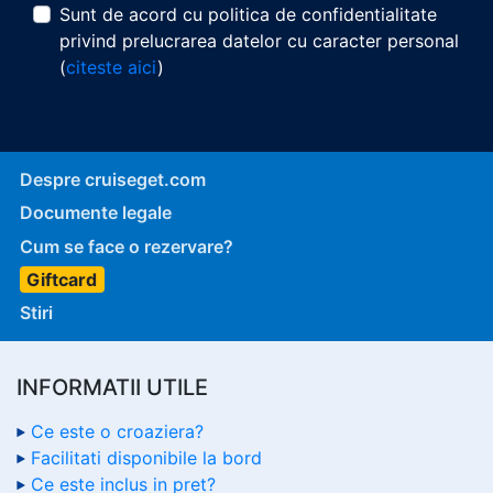
Sunt de acord cu politica de confidentialitate
privind prelucrarea datelor cu caracter personal
(
citeste aici
)
Despre cruiseget.com
Documente legale
Cum se face o rezervare?
Giftcard
Stiri
INFORMATII UTILE
Ce este o croaziera?
Facilitati disponibile la bord
Ce este inclus in pret?