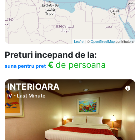
Leaflet
| ©
OpenStreetMap
contributors
Preturi incepand de la:
€
de persoana
suna pentru pret
INTERIOARA
IV - Last Minute