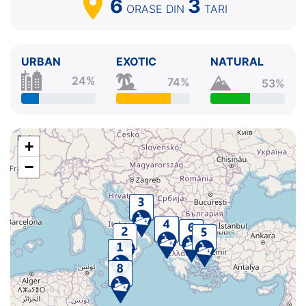
6
3
ORASE
DIN
TARI
URBAN
EXOTIC
NATURAL
24%
74%
53%
+
−