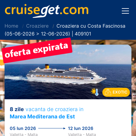
Home
Croaziere
Croaziera cu Costa Fascinosa
(05-06-2026 > 12-06-2026) | 409101
EXOTIC
8 zile
vacanta de croaziera in
Marea Mediterana de Est
05 Iun 2026
12 Iun 2026
Valletta - Malta
Valletta - Malta