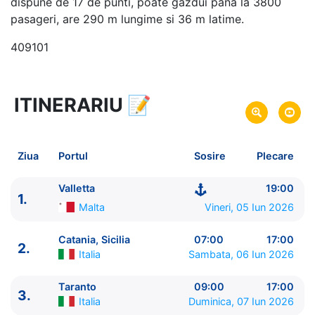
dispune de 17 de punti, poate gazdui pana la 3800
pasageri, are 290 m lungime si 36 m latime.
409101
ITINERARIU
📝
8 zile
vacanta de croaziera in
Marea Mediterana de Est -
link oferta
05 Iun 2026
din Valletta,
Malta
Plecare pe
Ziua
Portul
Sosire
Plecare
12 Iun 2026
in Valletta,
Malta
Sosire pe
Valletta
19:00
1.
Costa Cruises
Malta
Vineri, 05 Iun 2026
Costa Fascinosa
★★★★
Catania, Sicilia
07:00
17:00
2.
Italia
Sambata, 06 Iun 2026
Taranto
09:00
17:00
3.
Italia
Duminica, 07 Iun 2026