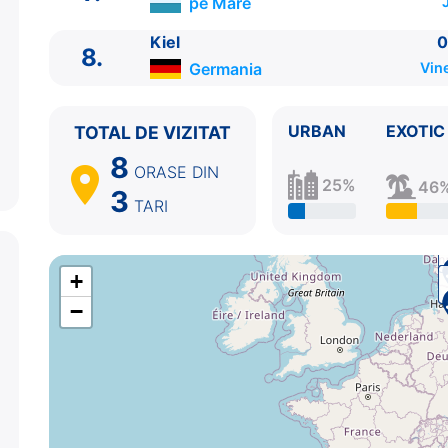
pe Mare
7.
Zi de navigare
pe Mare
0:00 - 0:00
8.
Kiel
Germania
07:00 - ⚓
Kiel
0
8.
Germania
Vine
URBAN
EXOTIC
TOTAL DE VIZITAT
8
ORASE
DIN
25%
46
3
TARI
+
−