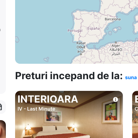
a
Preturi incepand de la:
suna 
INTERIOARA
IV - Last Minute
C