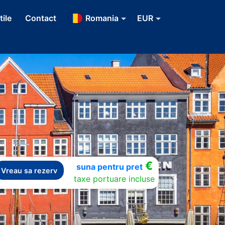
tile
Contact
Romania
EUR
€
suna pentru pret
Vreau sa rezerv
taxe portuare incluse
Next