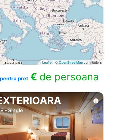
Leaflet
| ©
OpenStreetMap
contributors
€
de persoana
pentru pret
EXTERIOARA
E - Single