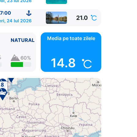
Joi, 23 Iul 2026
7:00
21.0
ri, 24 Iul 2026
Media pe toate zilele
NATURAL
%
60%
14.8