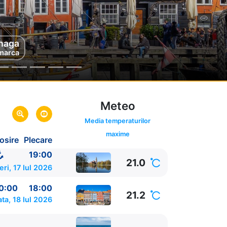
haga
marca
Meteo
Media temperaturilor
maxime
osire
Plecare
19:00
21.0
eri, 17 Iul 2026
0:00
18:00
21.2
ta, 18 Iul 2026