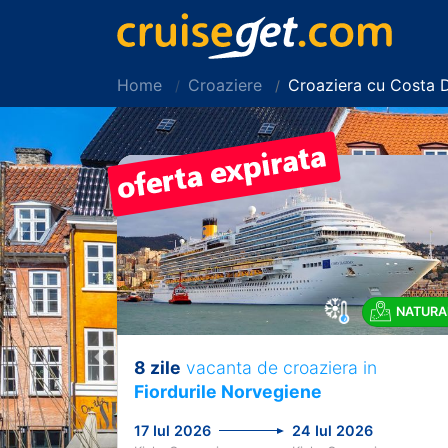
Home
Croaziere
Croaziera cu Costa 
NATURA
8 zile
vacanta de croaziera in
Previous
Fiordurile Norvegiene
17 Iul 2026
24 Iul 2026