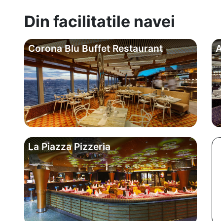
Din facilitatile navei
Corona Blu Buffet Restaurant
A
La Piazza Pizzeria