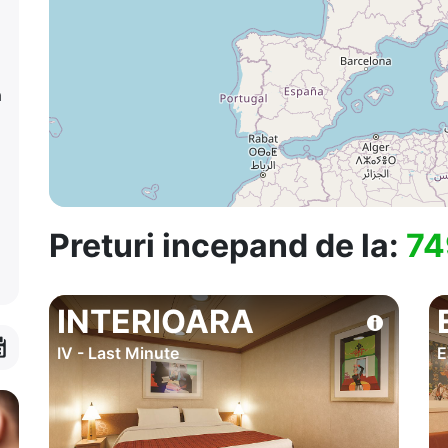
a
Preturi incepand de la:
74
INTERIOARA
IV - Last Minute
E