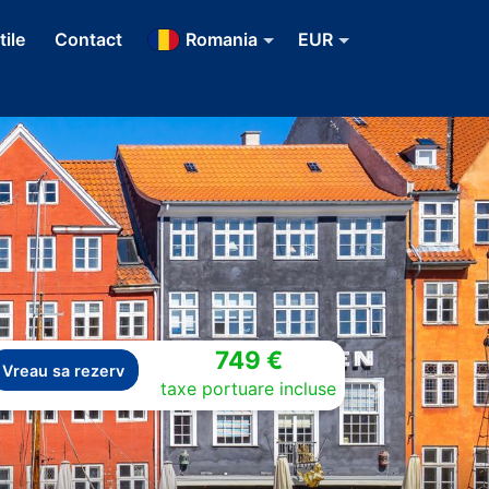
tile
Contact
Romania
EUR
749 €
Vreau sa rezerv
taxe portuare incluse
Next