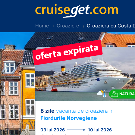
Home
Croaziere
Croaziera cu Costa 
NATURA
8 zile
vacanta de croaziera in
Previous
Fiordurile Norvegiene
03 Iul 2026
10 Iul 2026