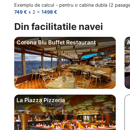
Exemplu de calcul - pentru o cabina dubla (2 pasag
749 €
x 2 =
1498 €
Din facilitatile navei
Corona Blu Buffet Restaurant
A
La Piazza Pizzeria