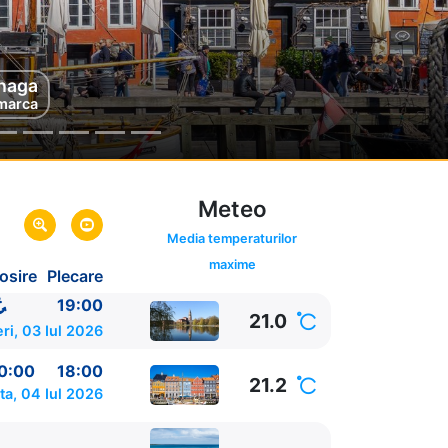
haga
marca
Meteo
Media temperaturilor
maxime
osire
Plecare
19:00
21.0
ri, 03 Iul 2026
0:00
18:00
21.2
a, 04 Iul 2026