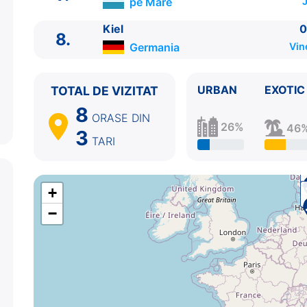
pe Mare
J
7.
Zi de navigare
pe Mare
0:00 - 0:00
8.
Kiel
Germania
07:00 - ⚓
Kiel
0
8.
Germania
Vin
URBAN
EXOTIC
TOTAL DE VIZITAT
8
ORASE
DIN
26%
46
3
TARI
+
−