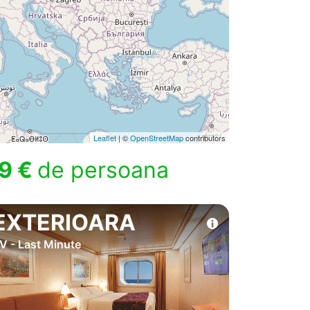
Leaflet
| ©
OpenStreetMap
contributors
9 €
de persoana
EXTERIOARA
V - Last Minute