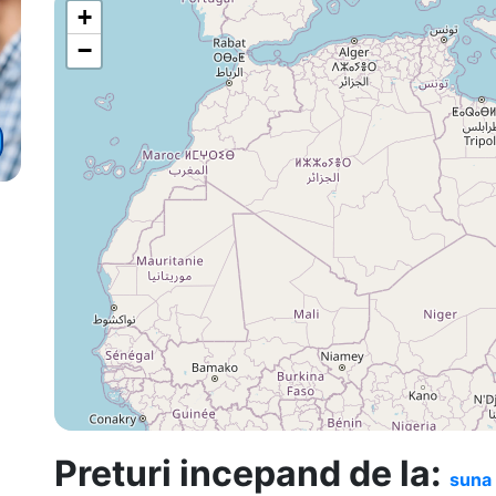
+
−
Preturi incepand de la:
suna 