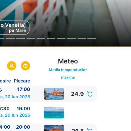
do Venetia)
i
a
pe Mare
Meteo
Media temperaturilor
maxime
osire
Plecare
alia
17:00
24.9
a, 20 Iun 2026
7:30
19:00
a, 20 Iun 2026
4:00
20:00