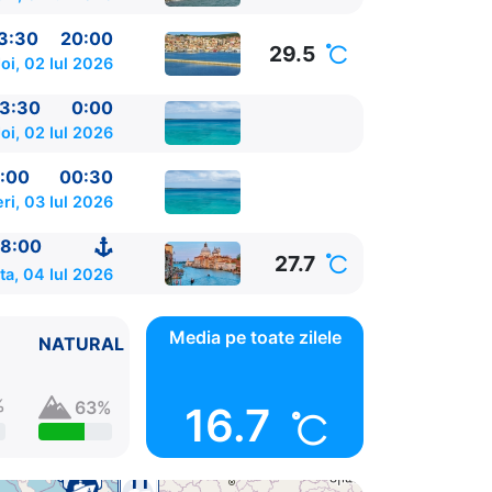
3:30
20:00
29.5
oi, 02 Iul 2026
3:30
0:00
oi, 02 Iul 2026
:00
00:30
ri, 03 Iul 2026
8:00
27.7
a, 04 Iul 2026
Media pe toate zilele
NATURAL
%
63%
16.7