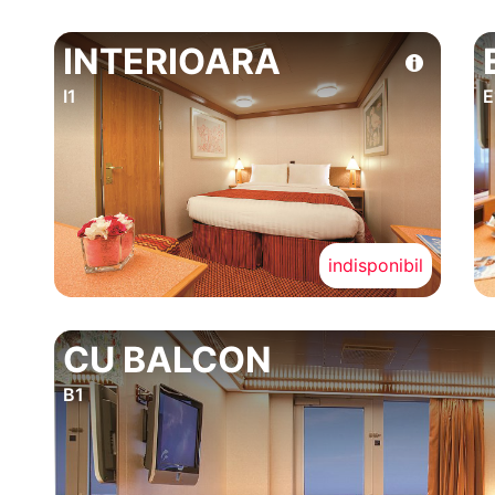
INTERIOARA
I1
E
indisponibil
CU BALCON
B1