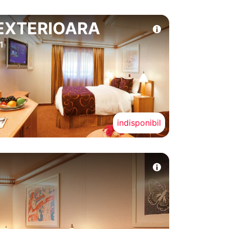
EXTERIOARA
1
indisponibil