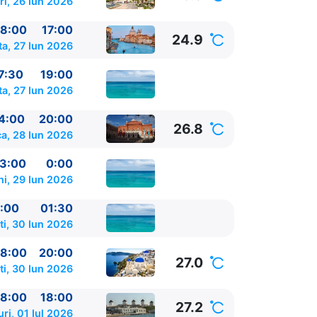
ri, 26 Iun 2026
8:00
17:00
24.9
a, 27 Iun 2026
:00 - 0:00
7:30
19:00
0 - 01:30
a, 27 Iun 2026
4:00
20:00
26.8
a, 28 Iun 2026
00
3:00
0:00
30
ni, 29 Iun 2026
:00
01:30
ti, 30 Iun 2026
8:00
20:00
27.0
ti, 30 Iun 2026
8:00
18:00
27.2
ri, 01 Iul 2026