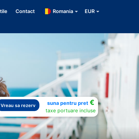
tile
Contact
Romania
EUR
€
suna pentru pret
Vreau sa rezerv
taxe portuare incluse
Next