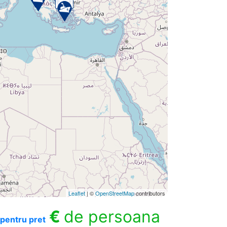
Leaflet
| ©
OpenStreetMap
contributors
€
de persoana
pentru pret