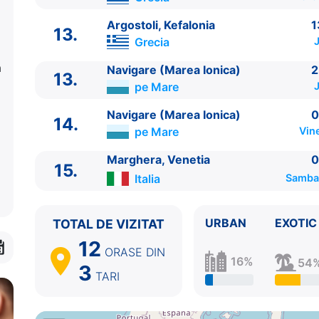
Argostoli, Kefalonia
1
13.
Grecia
J
a
Navigare (Marea Ionica)
2
13.
pe Mare
J
Navigare (Marea Ionica)
0
14.
pe Mare
Vine
Marghera, Venetia
0
15.
Italia
Sambat
URBAN
EXOTIC
TOTAL DE VIZITAT
12
ORASE
DIN
16%
54
3
TARI