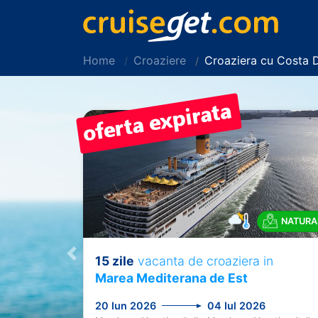
Home
Croaziere
Croaziera cu Costa 
NATURA
15 zile
vacanta de croaziera in
Previous
Marea Mediterana de Est
20 Iun 2026
04 Iul 2026