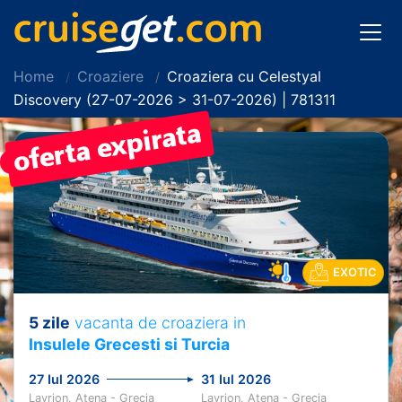
Home
Croaziere
Croaziera cu Celestyal
Discovery (27-07-2026 > 31-07-2026) | 781311
PRET REDUS!
EXOTIC
5 zile
vacanta de croaziera in
Insulele Grecesti si Turcia
27 Iul 2026
31 Iul 2026
Lavrion, Atena - Grecia
Lavrion, Atena - Grecia