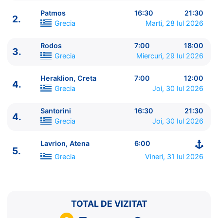
Patmos
16:30
21:30
2.
Grecia
Marti, 28 Iul 2026
Rodos
7:00
18:00
3.
ITINERARIU
Grecia
Miercuri, 29 Iul 2026
Ziua | Portul | Sosire - Plecare
----------------------------------------
Heraklion, Creta
7:00
12:00
4.
1.
Lavrion, Atena
Grecia
⚓ - 13:00
Grecia
Joi, 30 Iul 2026
1.
Mykonos
Grecia
18:00 - 23:00
2.
Kusadasi
Turcia
7:00 - 13:00
Santorini
16:30
21:30
4.
Grecia
Joi, 30 Iul 2026
2.
Patmos
Grecia
16:30 - 21:30
3.
Rodos
Grecia
7:00 - 18:00
Lavrion, Atena
6:00
4.
Heraklion, Creta
Grecia
7:00 - 12:00
5.
4.
Santorini
Grecia
16:30 - 21:30
Grecia
Vineri, 31 Iul 2026
5.
Lavrion, Atena
Grecia
6:00 - ⚓
TOTAL DE VIZITAT