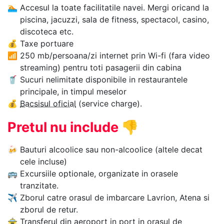
🏊‍
Accesul la toate facilitatile navei. Mergi oricand la
piscina, jacuzzi, sala de fitness, spectacol, casino,
discoteca etc.
💰
Taxe portuare
📶
250 mb/persoana/zi internet prin Wi-fi (fara video
streaming) pentru toti pasagerii din cabina
🥤
Sucuri nelimitate disponibile in restaurantele
principale, in timpul meselor
💰
Bacsisul oficial
(service charge).
Pretul nu include
👎
🍻
Bauturi alcoolice sau non-alcoolice (altele decat
cele incluse)
🚌
Excursiile optionale, organizate in orasele
tranzitate.
✈
Zborul catre orasul de imbarcare Lavrion, Atena si
zborul de retur.
🚖
Transferul din aeroport in port in orasul de