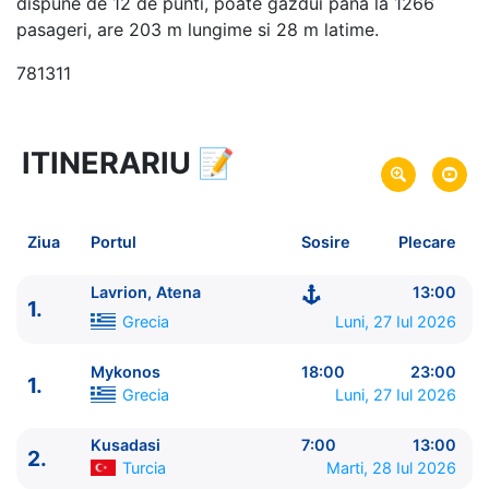
dispune de 12 de punti, poate gazdui pana la 1266
pasageri, are 203 m lungime si 28 m latime.
781311
ITINERARIU
📝
5 zile
vacanta de croaziera in
Insulele Grecesti si Turcia -
link oferta
27 Iul 2026
din Lavrion, Atena,
Grecia
Plecare pe
Ziua
Portul
Sosire
Plecare
31 Iul 2026
in Lavrion, Atena,
Grecia
Sosire pe
Lavrion, Atena
13:00
1.
Celestyal Cruises
Grecia
Luni, 27 Iul 2026
Celestyal Discovery
★★★★
Mykonos
18:00
23:00
1.
Grecia
Luni, 27 Iul 2026
Kusadasi
7:00
13:00
2.
Turcia
Marti, 28 Iul 2026