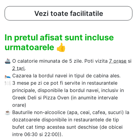
Vezi toate facilitatile
In pretul afisat sunt incluse
urmatoarele
👍
🚢
O calatorie minunata de 5 zile. Poti vizita
7 orase
si
2 tari
.
🛌
Cazarea la bordul navei in tipul de cabina ales.
🍽
3 mese pe zi ce pot fi servite in restaurantele
principale, disponibile la bordul navei, inclusiv in
Greek Deli si Pizza Oven (in anumite intervale
orare)
☕
Bauturile non-alcoolice (apa, ceai, cafea, sucuri) la
dozatoarele disponibile in restaurantele de tip
bufet cat timp acestea sunt deschise (de obicei
intre 06:30 si 22:00)).