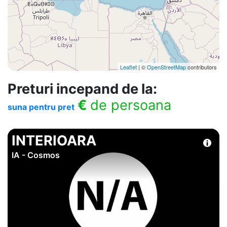
Leaflet
| ©
OpenStreetMap
contributors
Preturi incepand de la:
€
de persoana
suna pentru pret
INTERIOARA
IA - Cosmos