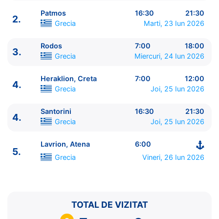
Patmos
16:30
21:30
2.
Grecia
Marti, 23 Iun 2026
Rodos
7:00
18:00
3.
ITINERARIU
Grecia
Miercuri, 24 Iun 2026
Ziua | Portul | Sosire - Plecare
----------------------------------------
Heraklion, Creta
7:00
12:00
4.
1.
Lavrion, Atena
Grecia
⚓ - 13:00
Grecia
Joi, 25 Iun 2026
1.
Mykonos
Grecia
18:00 - 23:00
2.
Kusadasi
Turcia
7:00 - 13:00
Santorini
16:30
21:30
4.
Grecia
Joi, 25 Iun 2026
2.
Patmos
Grecia
16:30 - 21:30
3.
Rodos
Grecia
7:00 - 18:00
Lavrion, Atena
6:00
4.
Heraklion, Creta
Grecia
7:00 - 12:00
5.
4.
Santorini
Grecia
16:30 - 21:30
Grecia
Vineri, 26 Iun 2026
5.
Lavrion, Atena
Grecia
6:00 - ⚓
TOTAL DE VIZITAT