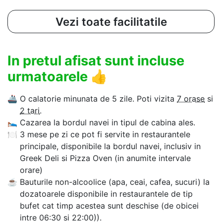
Vezi toate facilitatile
In pretul afisat sunt incluse
urmatoarele
👍
🚢
O calatorie minunata de 5 zile. Poti vizita
7 orase
si
2 tari
.
🛌
Cazarea la bordul navei in tipul de cabina ales.
🍽
3 mese pe zi ce pot fi servite in restaurantele
principale, disponibile la bordul navei, inclusiv in
Greek Deli si Pizza Oven (in anumite intervale
orare)
☕
Bauturile non-alcoolice (apa, ceai, cafea, sucuri) la
dozatoarele disponibile in restaurantele de tip
bufet cat timp acestea sunt deschise (de obicei
intre 06:30 si 22:00)).