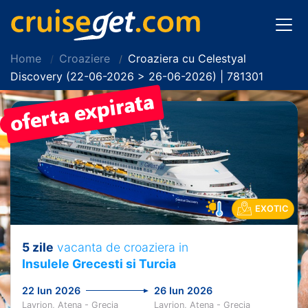
Home
Croaziere
Croaziera cu Celestyal
Discovery (22-06-2026 > 26-06-2026) | 781301
PRET REDUS!
EXOTIC
5 zile
vacanta de croaziera in
Insulele Grecesti si Turcia
22 Iun 2026
26 Iun 2026
Lavrion, Atena - Grecia
Lavrion, Atena - Grecia