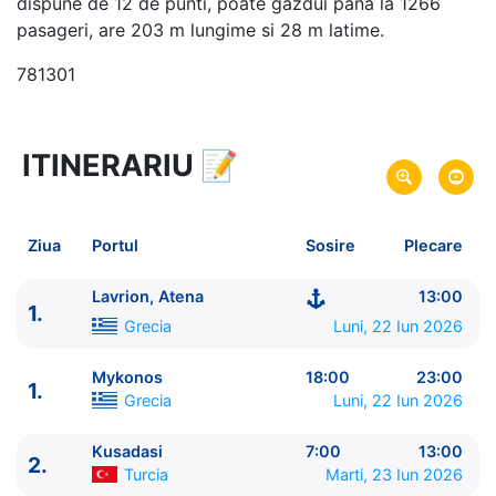
dispune de 12 de punti, poate gazdui pana la 1266
pasageri, are 203 m lungime si 28 m latime.
781301
ITINERARIU
📝
5 zile
vacanta de croaziera in
Insulele Grecesti si Turcia -
link oferta
22 Iun 2026
din Lavrion, Atena,
Grecia
Plecare pe
Ziua
Portul
Sosire
Plecare
26 Iun 2026
in Lavrion, Atena,
Grecia
Sosire pe
Lavrion, Atena
13:00
1.
Celestyal Cruises
Grecia
Luni, 22 Iun 2026
Celestyal Discovery
★★★★
Mykonos
18:00
23:00
1.
Grecia
Luni, 22 Iun 2026
Kusadasi
7:00
13:00
2.
Turcia
Marti, 23 Iun 2026