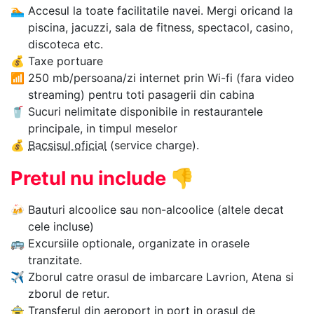
🏊‍
Accesul la toate facilitatile navei. Mergi oricand la
piscina, jacuzzi, sala de fitness, spectacol, casino,
discoteca etc.
💰
Taxe portuare
📶
250 mb/persoana/zi internet prin Wi-fi (fara video
streaming) pentru toti pasagerii din cabina
🥤
Sucuri nelimitate disponibile in restaurantele
principale, in timpul meselor
💰
Bacsisul oficial
(service charge).
Pretul nu include
👎
🍻
Bauturi alcoolice sau non-alcoolice (altele decat
cele incluse)
🚌
Excursiile optionale, organizate in orasele
tranzitate.
✈
Zborul catre orasul de imbarcare Lavrion, Atena si
zborul de retur.
🚖
Transferul din aeroport in port in orasul de