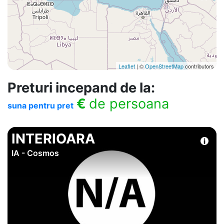
Leaflet
| ©
OpenStreetMap
contributors
Preturi incepand de la:
€
de persoana
suna pentru pret
INTERIOARA
IA - Cosmos