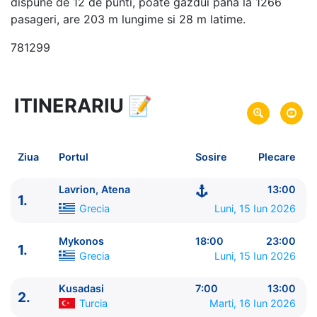
dispune de 12 de punti, poate gazdui pana la 1266
pasageri, are 203 m lungime si 28 m latime.
781299
ITINERARIU
📝
5 zile
vacanta de croaziera in
Insulele Grecesti si Turcia -
link oferta
15 Iun 2026
din Lavrion, Atena,
Grecia
Plecare pe
Ziua
Portul
Sosire
Plecare
19 Iun 2026
in Lavrion, Atena,
Grecia
Sosire pe
Lavrion, Atena
13:00
1.
Celestyal Cruises
Grecia
Luni, 15 Iun 2026
Celestyal Discovery
★★★★
Mykonos
18:00
23:00
1.
Grecia
Luni, 15 Iun 2026
Kusadasi
7:00
13:00
2.
Turcia
Marti, 16 Iun 2026