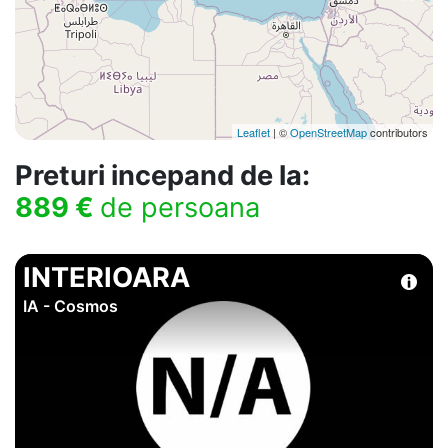
Leaflet
| ©
OpenStreetMap
contributors
Preturi incepand de la:
889 €
de persoana
INTERIOARA
IA - Cosmos