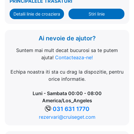
PRINCIPALELE TRASATURI
Detalii linie de croaziera
Stiri linie
Ai nevoie de ajutor?
Suntem mai mult decat bucurosi sa te putem
ajuta!
Contacteaza-ne!
Echipa noastra iti sta cu drag la dispozitie, pentru
orice informatie.
Luni - Sambata 00:00 - 08:00
America/Los_Angeles
031 631 1770
rezervari@cruiseget.com