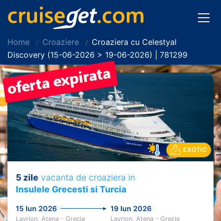
Home
Croaziere
Croaziera cu Celestyal
Discovery (15-06-2026 > 19-06-2026) | 781299
EXOTIC
5 zile
vacanta de croaziera in
Insulele Grecesti si Turcia
15 Iun 2026
19 Iun 2026
Lavrion, Atena - Grecia
Lavrion, Atena - Grecia