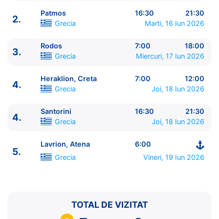
Patmos
16:30
21:30
2.
Grecia
Marti, 16 Iun 2026
Rodos
7:00
18:00
3.
ITINERARIU
Grecia
Miercuri, 17 Iun 2026
Ziua | Portul | Sosire - Plecare
----------------------------------------
Heraklion, Creta
7:00
12:00
4.
1.
Lavrion, Atena
Grecia
⚓ - 13:00
Grecia
Joi, 18 Iun 2026
1.
Mykonos
Grecia
18:00 - 23:00
2.
Kusadasi
Turcia
7:00 - 13:00
Santorini
16:30
21:30
4.
Grecia
Joi, 18 Iun 2026
2.
Patmos
Grecia
16:30 - 21:30
3.
Rodos
Grecia
7:00 - 18:00
Lavrion, Atena
6:00
4.
Heraklion, Creta
Grecia
7:00 - 12:00
5.
4.
Santorini
Grecia
16:30 - 21:30
Grecia
Vineri, 19 Iun 2026
5.
Lavrion, Atena
Grecia
6:00 - ⚓
TOTAL DE VIZITAT