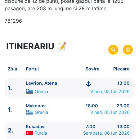
dispune de 12 de punti, poate gazdui pana la 1266
pasageri, are 203 m lungime si 28 m latime.
781296
ITINERARIU
📝
4 zile
vacanta de croaziera in
Insulele Grecesti si Turcia -
link oferta
05 Iun 2026
din Lavrion, Atena,
Grecia
Plecare pe
Ziua
Portul
Sosire
Plecare
08 Iun 2026
in Lavrion, Atena,
Grecia
Sosire pe
Lavrion, Atena
13:00
1.
Celestyal Cruises
Grecia
Vineri, 05 Iun 2026
Celestyal Discovery
★★★★
Mykonos
18:00
23:00
1.
Grecia
Vineri, 05 Iun 2026
Kusadasi
7:00
13:00
2.
Turcia
Sambata, 06 Iun 2026