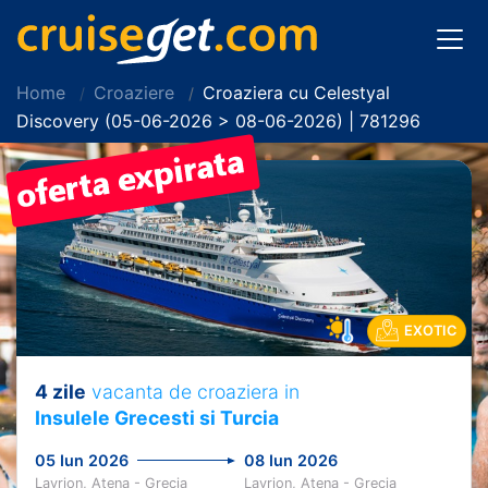
Home
Croaziere
Croaziera cu Celestyal
Discovery (05-06-2026 > 08-06-2026) | 781296
EXOTIC
4 zile
vacanta de croaziera in
Insulele Grecesti si Turcia
05 Iun 2026
08 Iun 2026
Lavrion, Atena - Grecia
Lavrion, Atena - Grecia