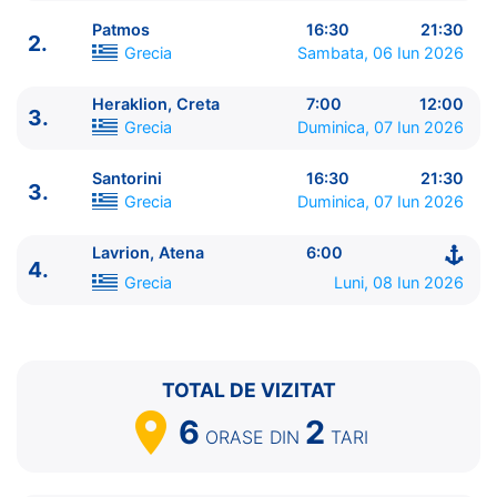
Patmos
16:30
21:30
2.
Grecia
Sambata, 06 Iun 2026
Heraklion, Creta
7:00
12:00
3.
ITINERARIU
Grecia
Duminica, 07 Iun 2026
Ziua | Portul | Sosire - Plecare
----------------------------------------
Santorini
16:30
21:30
3.
1.
Lavrion, Atena
Grecia
⚓ - 13:00
Grecia
Duminica, 07 Iun 2026
1.
Mykonos
Grecia
18:00 - 23:00
2.
Kusadasi
Turcia
7:00 - 13:00
Lavrion, Atena
6:00
4.
2.
Patmos
Grecia
16:30 - 21:30
Grecia
Luni, 08 Iun 2026
3.
Heraklion, Creta
Grecia
7:00 - 12:00
3.
Santorini
Grecia
16:30 - 21:30
4.
Lavrion, Atena
Grecia
6:00 - ⚓
TOTAL DE VIZITAT
6
2
ORASE
DIN
TARI