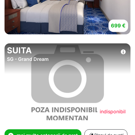
699 €
SUITA
SG - Grand Dream
indisponibil