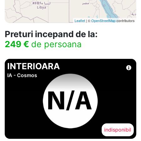
Leaflet
| ©
OpenStreetMap
contributors
Preturi incepand de la:
249 €
de persoana
INTERIOARA
IA - Cosmos
indisponibil