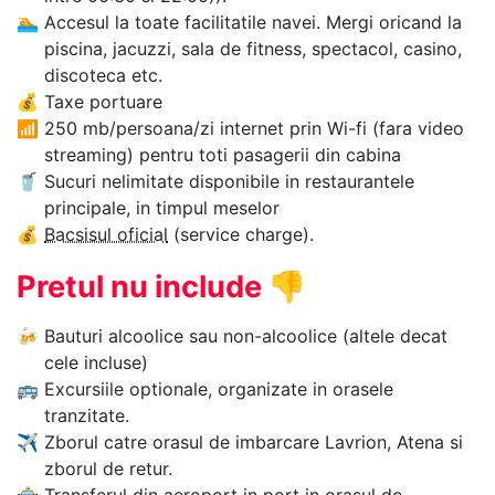
🏊‍
Accesul la toate facilitatile navei. Mergi oricand la
piscina, jacuzzi, sala de fitness, spectacol, casino,
discoteca etc.
💰
Taxe portuare
📶
250 mb/persoana/zi internet prin Wi-fi (fara video
streaming) pentru toti pasagerii din cabina
🥤
Sucuri nelimitate disponibile in restaurantele
principale, in timpul meselor
💰
Bacsisul oficial
(service charge).
Pretul nu include
👎
🍻
Bauturi alcoolice sau non-alcoolice (altele decat
cele incluse)
🚌
Excursiile optionale, organizate in orasele
tranzitate.
✈
Zborul catre orasul de imbarcare Lavrion, Atena si
zborul de retur.
🚖
Transferul din aeroport in port in orasul de