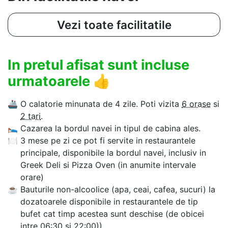
Vezi toate facilitatile
In pretul afisat sunt incluse
urmatoarele
👍
🚢
O calatorie minunata de 4 zile. Poti vizita
6 orase
si
2 tari
.
🛌
Cazarea la bordul navei in tipul de cabina ales.
🍽
3 mese pe zi ce pot fi servite in restaurantele
principale, disponibile la bordul navei, inclusiv in
Greek Deli si Pizza Oven (in anumite intervale
orare)
☕
Bauturile non-alcoolice (apa, ceai, cafea, sucuri) la
dozatoarele disponibile in restaurantele de tip
bufet cat timp acestea sunt deschise (de obicei
intre 06:30 si 22:00)).