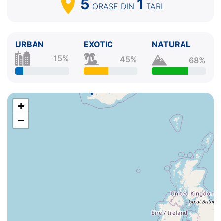
5
1
ORASE
DIN
TARI
URBAN
EXOTIC
NATURAL
15%
45%
68%
+
−