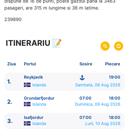
dispune de 16 de punti, poate gazdui pana la 3463
pasageri, are 315 m lungime si 36 m latime.
239890
ITINERARIU
📝
8 zile
vacanta de croaziera in
Islanda -
link oferta
08 Aug 2026
din Reykjavik,
Islanda
Plecare pe
Ziua
Portul
Sosire
Plecare
15 Aug 2026
in Reykjavik,
Islanda
Sosire pe
Reykjavik
19:00
1.
Celebrity Cruises
Islanda
Sambata, 08 Aug 2026
Celebrity Silhouette
★★★★★
Grundarfjordur
07:00
18:00
2.
Islanda
Duminica, 09 Aug 2026
Isafjordur
07:00
18:00
3.
Islanda
Luni, 10 Aug 2026