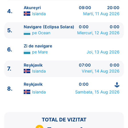
Akureyri
09:00
20:00
4.
Islanda
Marti, 11 Aug 2026
Navigare (Eclipsa Solara)
0:00
0:00
5.
ITINERARIU
pe Ocean
Miercuri, 12 Aug 2026
Ziua | Portul | Sosire - Plecare
----------------------------------------
Zi de navigare
6.
1.
Reykjavik
Islanda
⚓ - 19:00
pe Mare
Joi, 13 Aug 2026
2.
Grundarfjordur
Islanda
07:00 - 18:00
3.
Isafjordur
Islanda
07:00 - 18:00
Reykjavik
07:00
0:00
7.
Islanda
Vineri, 14 Aug 2026
4.
Akureyri
Islanda
09:00 - 20:00
5.
Navigare (Eclipsa Solara)
pe Ocean
0:00 - 0:00
Reykjavik
0:00
6.
Zi de navigare
pe Mare
0:00 - 0:00
8.
7.
Reykjavik
Islanda
07:00 - 0:00
Islanda
Sambata, 15 Aug 2026
8.
Reykjavik
Islanda
0:00 - ⚓
TOTAL DE VIZITAT