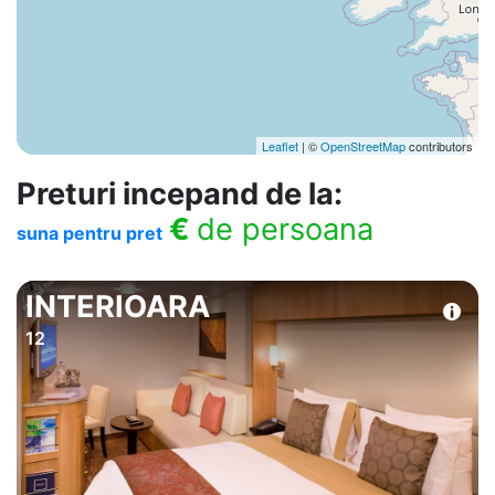
Leaflet
| ©
OpenStreetMap
contributors
Preturi incepand de la:
€
de persoana
suna pentru pret
INTERIOARA
12