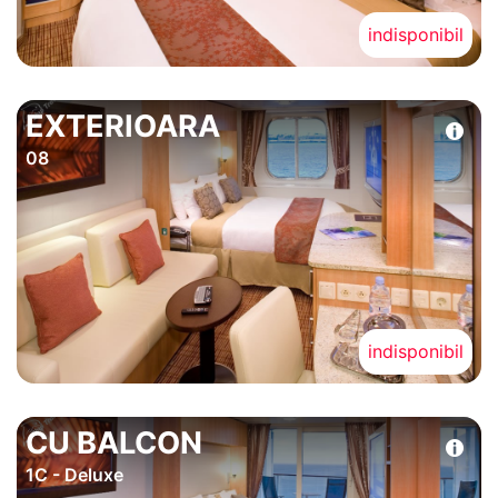
indisponibil
EXTERIOARA
08
indisponibil
CU BALCON
1C - Deluxe