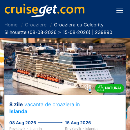
Home
Croaziere
Croaziera cu Celebrity
Silhouette (08-08-2026 > 15-08-2026) | 239890
NATURAL
8 zile
vacanta de croaziera in
Islanda
08 Aug 2026
15 Aug 2026
Reykjavik - Islanda
Reykjavik - Islanda