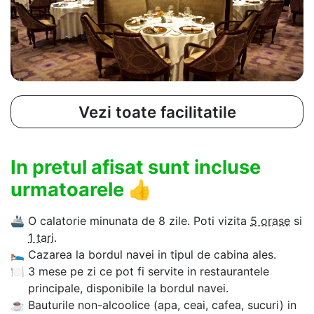
Vezi toate facilitatile
In pretul afisat sunt incluse
urmatoarele
👍
🚢
O calatorie minunata de 8 zile. Poti vizita
5 orase
si
1 tari
.
🛌
Cazarea la bordul navei in tipul de cabina ales.
🍽
3 mese pe zi ce pot fi servite in restaurantele
principale, disponibile la bordul navei.
☕
Bauturile non-alcoolice (apa, ceai, cafea, sucuri) in