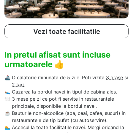
Vezi toate facilitatile
In pretul afisat sunt incluse
urmatoarele
👍
🚢
O calatorie minunata de 5 zile. Poti vizita
3 orase
si
2 tari
.
🛌
Cazarea la bordul navei in tipul de cabina ales.
🍽
3 mese pe zi ce pot fi servite in restaurantele
principale, disponibile la bordul navei.
☕
Bauturile non-alcoolice (apa, ceai, cafea, sucuri) in
restaurantele de tip bufet (cu autoservire).
🏊‍
Accesul la toate facilitatile navei. Mergi oricand la