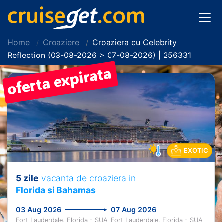
Home
Croaziere
Croaziera cu Celebrity
Reflection (03-08-2026 > 07-08-2026) | 256331
EXOTIC
5 zile
vacanta de croaziera in
Florida si Bahamas
03 Aug 2026
07 Aug 2026
Fort Lauderdale, Florida - SUA
Fort Lauderdale, Florida - SUA