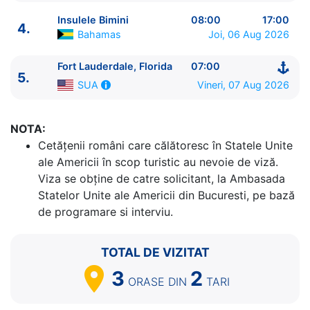
Insulele Bimini
08:00
17:00
4.
Bahamas
Joi, 06 Aug 2026
Fort Lauderdale, Florida
07:00
5.
Vineri, 07 Aug 2026
SUA
ITINERARIU
Ziua | Portul | Sosire - Plecare
NOTA:
----------------------------------------
Cetăţenii români care călătoresc în Statele Unite
1.
Fort Lauderdale, Florida
SUA
⚓ - 16:00
ale Americii în scop turistic au nevoie de viză.
2.
Zi de navigare
pe Mare
0:00 - 0:00
Viza se obține de catre solicitant, la Ambasada
3.
Key West, Florida
SUA
08:00 - 17:00
Statelor Unite ale Americii din Bucuresti, pe bază
4.
Insulele Bimini
Bahamas
08:00 - 17:00
de programare si interviu.
5.
Fort Lauderdale, Florida
SUA
07:00 - ⚓
TOTAL DE VIZITAT
3
2
ORASE
DIN
TARI