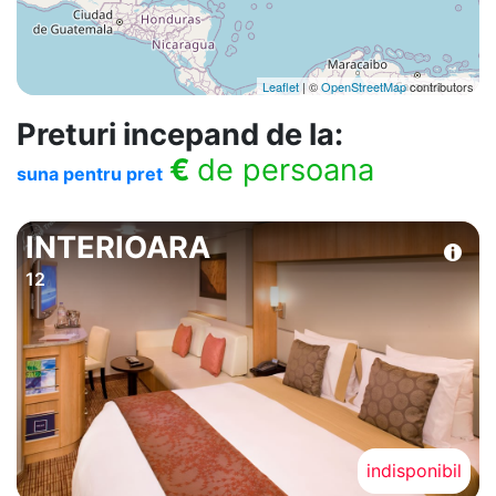
Leaflet
| ©
OpenStreetMap
contributors
Preturi incepand de la:
€
de persoana
suna pentru pret
INTERIOARA
12
indisponibil