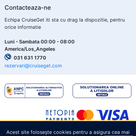
Contacteaza-ne
Echipa CruiseGet iti sta cu drag la dispozitie, pentru
orice informatie
Luni - Sambata 00:00 - 08:00
America/Los_Angeles
031 631 1770
rezervari@cruiseget.com
Acest site folosește cookies pentru a asigura cea mai
Copyright © 2026
Cruiseget.com
. Toate drepturile