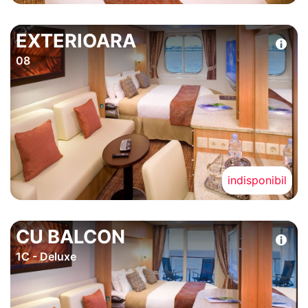
EXTERIOARA
08
indisponibil
CU BALCON
1C - Deluxe