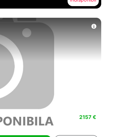
2157 €