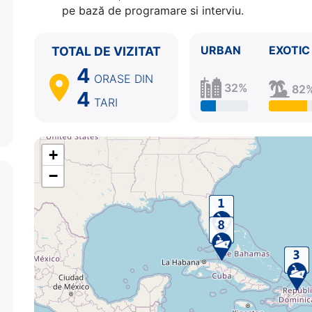
pe bază de programare si interviu.
8.
Miami, Florida
SUA
07:00 - ⚓
URBAN
EXOTIC
TOTAL DE VIZITAT
4
ORASE
DIN
32%
82
4
TARI
+
−