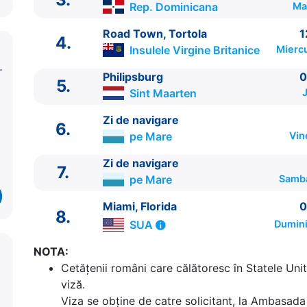
Rep. Dominicana
Mar
Road Town, Tortola
1
4.
Insulele Virgine Britanice
Miercu
Philipsburg
0
5.
Sint Maarten
J
Zi de navigare
6.
pe Mare
Vin
ITINERARIU
Zi de navigare
7.
Ziua | Portul | Sosire - Plecare
pe Mare
Samba
----------------------------------------
1.
Miami, Florida
SUA
⚓ - 16:00
Miami, Florida
0
8.
2.
Zi de navigare
pe Mare
0:00 - 0:00
SUA
Dumini
3.
Puerto Plata
Rep. Dominicana
08:00 - 14:30
NOTA:
4.
Road Town, Tortola
Insulele Virgine Britanice
Cetăţenii români care călătoresc în Statele Unit
5.
Philipsburg
Sint Maarten
08:00 - 17:00
viză.
6.
Zi de navigare
pe Mare
0:00 - 0:00
Viza se obține de catre solicitant, la Ambasada 
7.
Zi de navigare
pe Mare
0:00 - 0:00