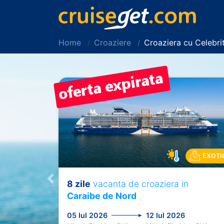
Home
Croaziere
Croaziera cu Celebr
EXOTI
8 zile
vacanta de croaziera in
Previous
Caraibe de Nord
05 Iul 2026
12 Iul 2026