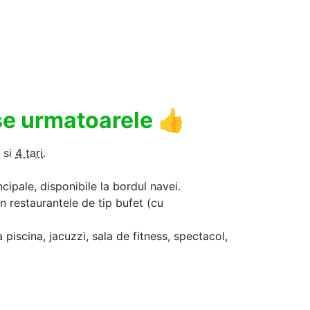
use urmatoarele
👍
si
4 tari
.
ncipale, disponibile la bordul navei.
in restaurantele de tip bufet (cu
a piscina, jacuzzi, sala de fitness, spectacol,