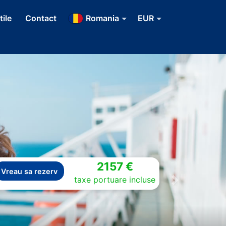
tile
Contact
Romania
EUR
2157 €
Vreau sa rezerv
taxe portuare incluse
Next