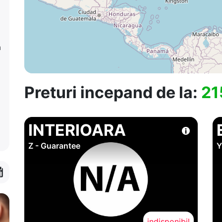
a
Preturi incepand de la:
21
INTERIOARA
Z - Guarantee
Y
indisponibil