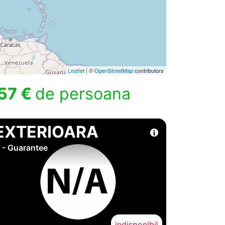
Leaflet
| ©
OpenStreetMap
contributors
57 €
de persoana
EXTERIOARA
 - Guarantee
indisponibil