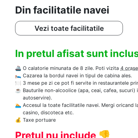
Din facilitatile navei
Vezi toate facilitatile
In pretul afisat sunt incl
🚢
O calatorie minunata de 8 zile. Poti vizita
4 orase
🛌
Cazarea la bordul navei in tipul de cabina ales.
🍽
3 mese pe zi ce pot fi servite in restaurantele pri
☕
Bauturile non-alcoolice (apa, ceai, cafea, sucuri) 
autoservire).
🏊‍
Accesul la toate facilitatile navei. Mergi oricand l
casino, discoteca etc.
💰
Taxe portuare
Pretul nu include
👎