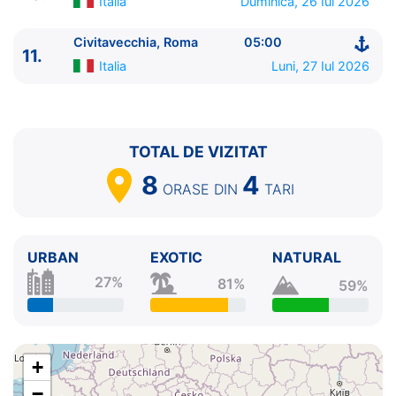
8.
Zi de navigare
pe Mare
0:00 - 0:00
Italia
Duminica, 26 Iul 2026
9.
Messina, Sicilia
Italia
08:00 - 19:00
Civitavecchia, Roma
05:00
10.
Napoli
Italia
07:00 - 18:00
11.
11.
Civitavecchia, Roma
Italia
05:00 - ⚓
Italia
Luni, 27 Iul 2026
TOTAL DE VIZITAT
8
4
ORASE
DIN
TARI
URBAN
EXOTIC
NATURAL
27%
81%
59%
+
−