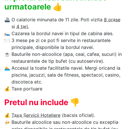
urmatoarele
👍
🚢
O calatorie minunata de 11 zile. Poti vizita
8 orase
si
4 tari
.
🛌
Cazarea la bordul navei in tipul de cabina ales.
🍽
3 mese pe zi ce pot fi servite in restaurantele
principale, disponibile la bordul navei.
☕
Bauturile non-alcoolice (apa, ceai, cafea, sucuri) in
restaurantele de tip bufet (cu autoservire).
🏊‍
Accesul la toate facilitatile navei. Mergi oricand la
piscina, jacuzzi, sala de fitness, spectacol, casino,
discoteca etc.
💰
Taxe portuare
Pretul nu include
👎
💰
Taxa Servicii Hoteliere
(bacsis oficial).
🍻
Bauturile alcoolice sau non-alcoolice cu exceptia
celor disponibile in restaurantele de tip bufet (cu