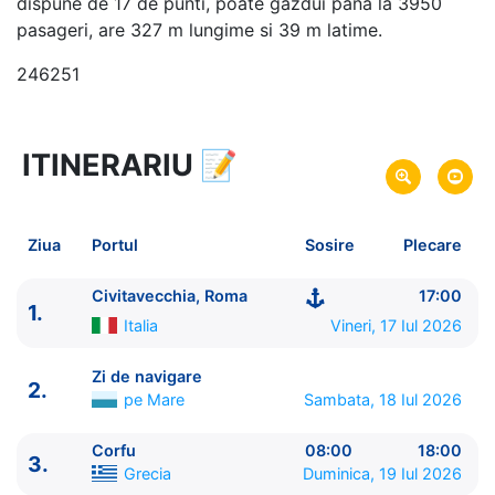
dispune de 17 de punti, poate gazdui pana la 3950
pasageri, are 327 m lungime si 39 m latime.
246251
ITINERARIU
📝
11 zile
vacanta de croaziera in
Marea Mediterana de Est -
link oferta
17 Iul 2026
din Civitavecchia, Roma,
Plecare pe
Ziua
Portul
Sosire
Plecare
Italia
27 Iul 2026
in Civitavecchia, Roma,
Italia
Sosire pe
Civitavecchia, Roma
17:00
1.
Italia
Vineri, 17 Iul 2026
Celebrity Cruises
Celebrity Ascent
★★★★★
Zi de navigare
2.
pe Mare
Sambata, 18 Iul 2026
Corfu
08:00
18:00
3.
Grecia
Duminica, 19 Iul 2026