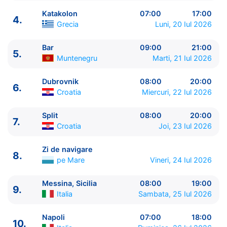
Katakolon
07:00
17:00
4.
Grecia
Luni, 20 Iul 2026
Bar
09:00
21:00
5.
Muntenegru
Marti, 21 Iul 2026
Dubrovnik
08:00
20:00
6.
Croatia
Miercuri, 22 Iul 2026
ITINERARIU
Split
08:00
20:00
Ziua | Portul | Sosire - Plecare
7.
Croatia
Joi, 23 Iul 2026
----------------------------------------
1.
Civitavecchia, Roma
Italia
⚓ - 17:00
Zi de navigare
2.
8.
Zi de navigare
pe Mare
0:00 - 0:00
pe Mare
Vineri, 24 Iul 2026
3.
Corfu
Grecia
08:00 - 18:00
4.
Katakolon
Grecia
07:00 - 17:00
Messina, Sicilia
08:00
19:00
9.
5.
Bar
Muntenegru
09:00 - 21:00
Italia
Sambata, 25 Iul 2026
6.
Dubrovnik
Croatia
08:00 - 20:00
7.
Split
Croatia
08:00 - 20:00
Napoli
07:00
18:00
10.