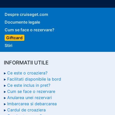
Despre cruiseget.com
Documente legale
Cum se face o rezervare?
Giftcard
Stiri
INFORMATII UTILE
Ce este o croaziera?
Facilitati disponibile la bord
Ce este inclus in pret?
Cum se face o rezervare
Anularea unei rezervari
Imbarcarea si debarcarea
Cardul de croaziera