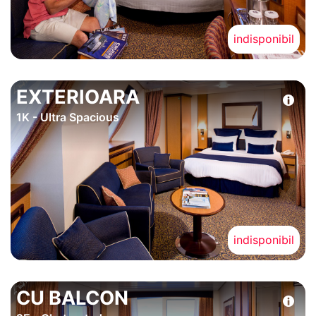
indisponibil
EXTERIOARA
1K - Ultra Spacious
indisponibil
CU BALCON