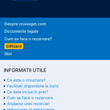
Despre cruiseget.com
Documente legale
Cum se face o rezervare?
Giftcard
Stiri
INFORMATII UTILE
Ce este o croaziera?
Facilitati disponibile la bord
Ce este inclus in pret?
Cum se face o rezervare
Anularea unei rezervari
Imbarcarea si debarcarea