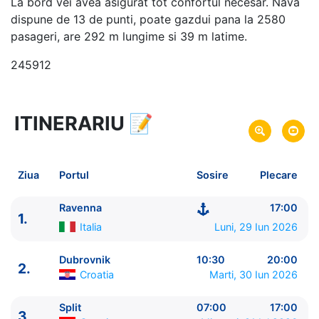
La bord vei avea asigurat tot confortul necesar. Nava
dispune de 13 de punti, poate gazdui pana la 2580
pasageri, are 292 m lungime si 39 m latime.
245912
ITINERARIU
📝
8 zile
vacanta de croaziera in
Marea Mediterana de Est -
link oferta
29 Iun 2026
din Ravenna,
Italia
Plecare pe
Ziua
Portul
Sosire
Plecare
06 Iul 2026
in Civitavecchia, Roma,
Italia
Sosire pe
Ravenna
17:00
1.
Royal Caribbean International
Italia
Luni, 29 Iun 2026
Brilliance of the Seas
★★★★+
Dubrovnik
10:30
20:00
2.
Croatia
Marti, 30 Iun 2026
Split
07:00
17:00
3.