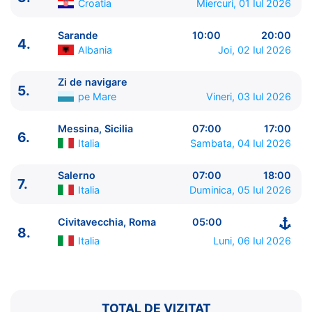
Croatia
Miercuri, 01 Iul 2026
Sarande
10:00
20:00
4.
Albania
Joi, 02 Iul 2026
Zi de navigare
5.
ITINERARIU
pe Mare
Vineri, 03 Iul 2026
Ziua | Portul | Sosire - Plecare
----------------------------------------
Messina, Sicilia
07:00
17:00
6.
1.
Ravenna
Italia
⚓ - 17:00
Italia
Sambata, 04 Iul 2026
2.
Dubrovnik
Croatia
10:30 - 20:00
3.
Split
Croatia
07:00 - 17:00
Salerno
07:00
18:00
7.
Italia
Duminica, 05 Iul 2026
4.
Sarande
Albania
10:00 - 20:00
5.
Zi de navigare
pe Mare
0:00 - 0:00
Civitavecchia, Roma
05:00
6.
Messina, Sicilia
Italia
07:00 - 17:00
8.
7.
Salerno
Italia
07:00 - 18:00
Italia
Luni, 06 Iul 2026
8.
Civitavecchia, Roma
Italia
05:00 - ⚓
TOTAL DE VIZITAT