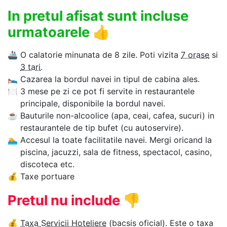
In pretul afisat sunt incluse
urmatoarele
👍
🚢
O calatorie minunata de 8 zile. Poti vizita
7 orase
si
3 tari
.
🛌
Cazarea la bordul navei in tipul de cabina ales.
🍽
3 mese pe zi ce pot fi servite in restaurantele
principale, disponibile la bordul navei.
☕
Bauturile non-alcoolice (apa, ceai, cafea, sucuri) in
restaurantele de tip bufet (cu autoservire).
🏊‍
Accesul la toate facilitatile navei. Mergi oricand la
piscina, jacuzzi, sala de fitness, spectacol, casino,
discoteca etc.
💰
Taxe portuare
Pretul nu include
👎
💰
Taxa Servicii Hoteliere
(bacsis oficial). Este o taxa