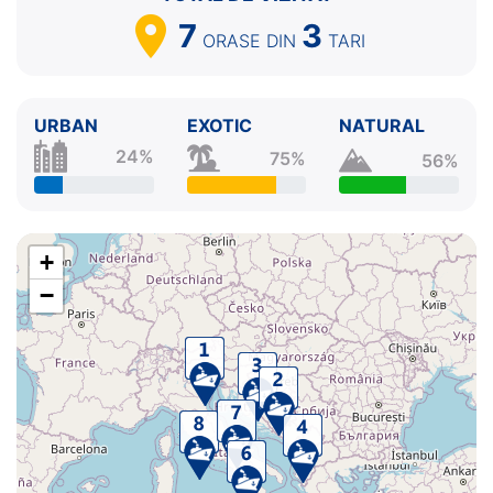
7
3
ORASE
DIN
TARI
URBAN
EXOTIC
NATURAL
24%
75%
56%
+
−