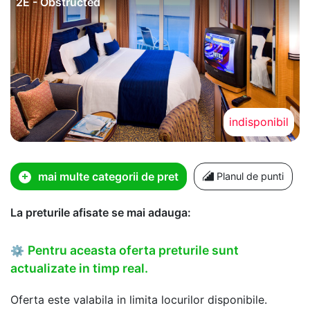
2E - Obstructed
indisponibil
mai multe categorii de pret
Planul de punti
La preturile afisate se mai adauga:
Pentru aceasta oferta preturile sunt
⚙
actualizate in timp real.
Oferta este valabila in limita locurilor disponibile.