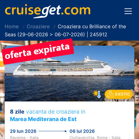
Home
Croaziere
Croaziera cu Brilliance of the
Seas (29-06-2026 > 06-07-2026) | 245912
EXOTIC
8 zile
vacanta de croaziera in
Marea Mediterana de Est
29 Iun 2026
06 Iul 2026
Ravenna - Italia
Civitavecchia, Roma - Italia