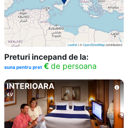
Leaflet
| ©
OpenStreetMap
contributors
Preturi incepand de la:
€
de persoana
suna pentru pret
INTERIOARA
4V