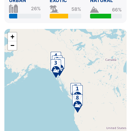
URBAN
EXOTIC
NATURAL
26%
58%
66%
+
−