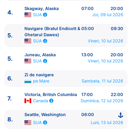
Skagway, Alaska
07:00
20:00
4.
Joi, 09 Iul 2026
SUA
Navigare (Bratul Endicott &
05:00
09:30
ITINERARIU
5.
Ghetarul Dawes)
Ziua | Portul | Sosire - Plecare
Vineri, 10 Iul 2026
SUA
----------------------------------------
1.
Seattle, Washington
SUA
⚓ - 16:00
Juneau, Alaska
13:00
20:00
5.
2.
Zi de navigare
pe Mare
0:00 - 0:00
Vineri, 10 Iul 2026
SUA
3.
Sitka, Alaska
SUA
09:30 - 17:00
4.
Skagway, Alaska
SUA
07:00 - 20:00
Zi de navigare
6.
5.
Navigare (Bratul Endicott & Ghetarul Dawes)
pe Mare
Sambata, 11 Iul 2026
SUA
05:00 - 09:30
Victoria, British Columbia
17:00
22:00
5.
Juneau, Alaska
SUA
13:00 - 20:00
7.
Duminica, 12 Iul 2026
Canada
6.
Zi de navigare
pe Mare
0:00 - 0:00
7.
Victoria, British Columbia
Canada
17:00 - 22:00
Seattle, Washington
06:00
8.
Seattle, Washington
SUA
06:00 - ⚓
8.
Luni, 13 Iul 2026
SUA