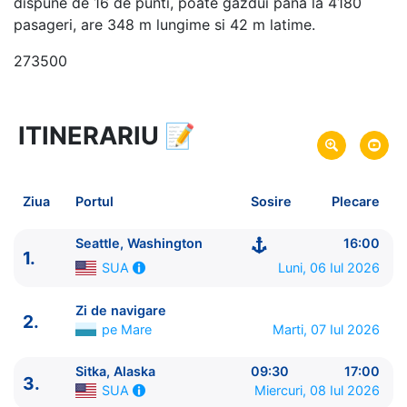
dispune de 16 de punti, poate gazdui pana la 4180
pasageri, are 348 m lungime si 42 m latime.
273500
ITINERARIU
📝
8 zile
vacanta de croaziera in
Alaska si Canada -
link oferta
06 Iul 2026
din Seattle, Washington,
SUA
Plecare pe
Ziua
Portul
Sosire
Plecare
13 Iul 2026
in Seattle, Washington,
SUA
Sosire pe
Seattle, Washington
16:00
1.
Royal Caribbean International
Luni, 06 Iul 2026
SUA
Anthem of the Seas
★★★★★
Zi de navigare
2.
pe Mare
Marti, 07 Iul 2026
Sitka, Alaska
09:30
17:00
3.
Miercuri, 08 Iul 2026
SUA