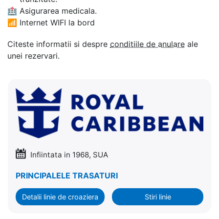
🏥
Asigurarea medicala.
📶
Internet WIFI la bord
Citeste informatii si despre
conditiile de anulare
ale
unei rezervari.
Infiintata in 1968, SUA
PRINCIPALELE TRASATURI
Detalii linie de croaziera
Stiri linie