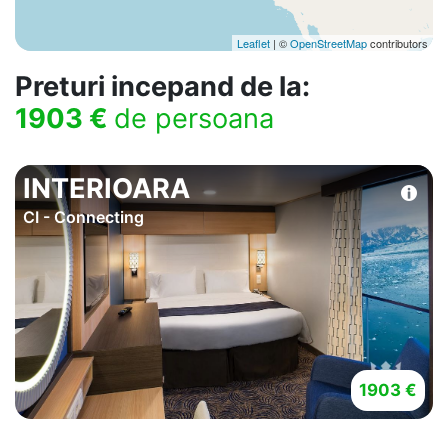
Leaflet
| ©
OpenStreetMap
contributors
Preturi incepand de la:
1903 €
de persoana
INTERIOARA
CI - Connecting
1903 €