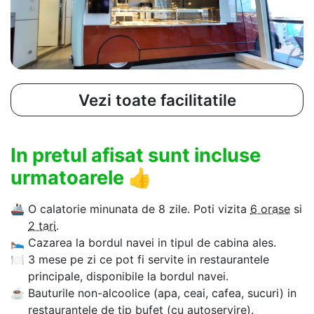
Vezi toate facilitatile
In pretul afisat sunt incluse
urmatoarele
👍
🚢
O calatorie minunata de 8 zile. Poti vizita
6 orase
si
2 tari
.
🛌
Cazarea la bordul navei in tipul de cabina ales.
🍽
3 mese pe zi ce pot fi servite in restaurantele
principale, disponibile la bordul navei.
☕
Bauturile non-alcoolice (apa, ceai, cafea, sucuri) in
restaurantele de tip bufet (cu autoservire).