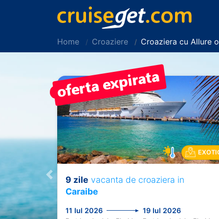
Home
Croaziere
Croaziera cu Allure 
PRET REDUS!
EXOTI
9 zile
vacanta de croaziera in
Previous
Caraibe
11 Iul 2026
19 Iul 2026