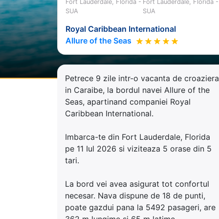
Fort Lauderdale, Florida -
Fort Lauderdale, Florida -
SUA
SUA
Royal Caribbean International
Allure of the Seas
Petrece 9 zile intr-o vacanta de croaziera
in Caraibe, la bordul navei Allure of the
Seas, apartinand companiei Royal
Caribbean International.
Imbarca-te din Fort Lauderdale, Florida
pe 11 Iul 2026 si viziteaza 5 orase din 5
tari.
La bord vei avea asigurat tot confortul
necesar. Nava dispune de 18 de punti,
poate gazdui pana la 5492 pasageri, are
362 m lungime si 65 m latime.