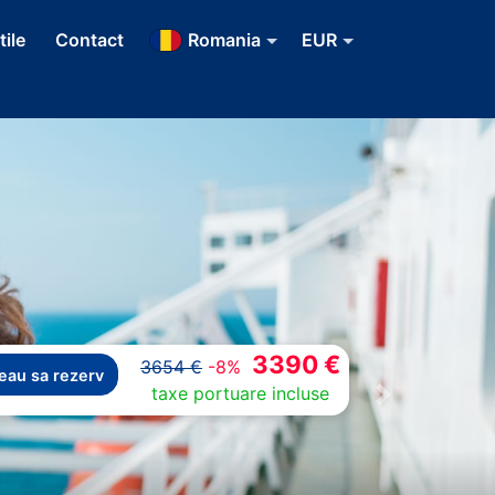
tile
Contact
Romania
EUR
3390 €
3654 €
-8%
eau sa rezerv
taxe portuare incluse
Next