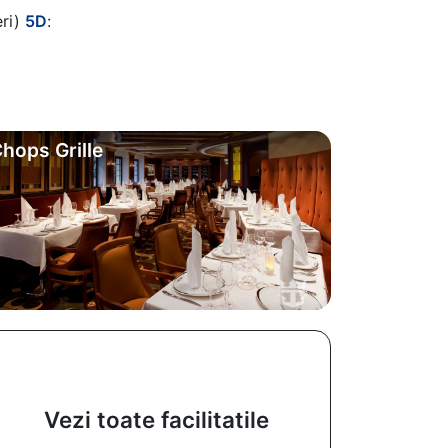
eri)
5D
:
hops Grille
Vezi toate facilitatile