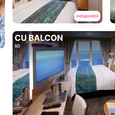
indisponibil
CU BALCON
5D