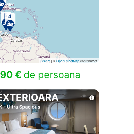
Leaflet
| ©
OpenStreetMap
contributors
90 €
de persoana
EXTERIOARA
K - Ultra Spacious