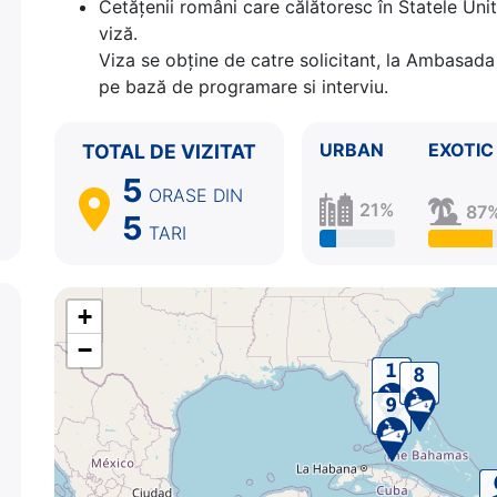
Cetăţenii români care călătoresc în Statele Unit
viză.
Viza se obține de catre solicitant, la Ambasada 
pe bază de programare si interviu.
URBAN
EXOTIC
TOTAL DE VIZITAT
5
ORASE
DIN
21%
87
5
TARI
+
−