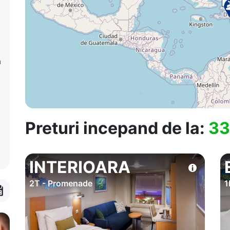
a
Preturi incepand de la:
33
INTERIOARA
2T - Promenade
1