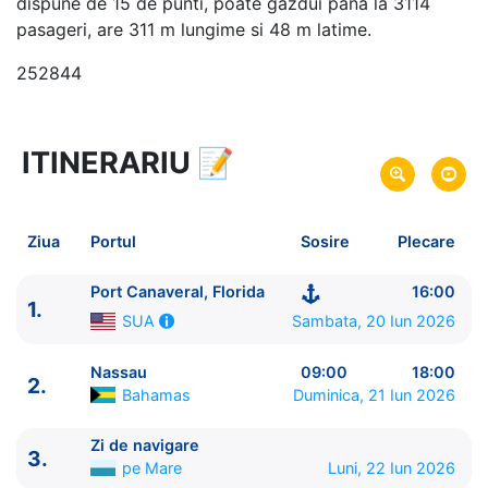
dispune de 15 de punti, poate gazdui pana la 3114
pasageri, are 311 m lungime si 48 m latime.
252844
ITINERARIU
📝
7 zile
vacanta de croaziera in
Caraibe de Nord -
link oferta
20 Iun 2026
din Port Canaveral, Florida,
Plecare pe
Ziua
Portul
Sosire
Plecare
SUA
26 Iun 2026
in Port Canaveral, Florida,
Sosire pe
Port Canaveral, Florida
16:00
1.
SUA
Sambata, 20 Iun 2026
SUA
Royal Caribbean International
Nassau
09:00
18:00
2.
Adventure of the Seas
★★★★+
Bahamas
Duminica, 21 Iun 2026
Zi de navigare
3.
pe Mare
Luni, 22 Iun 2026