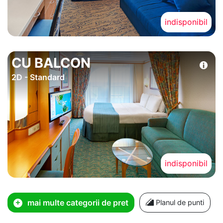
indisponibil
CU BALCON
2D - Standard
indisponibil
mai multe categorii de pret
Planul de punti