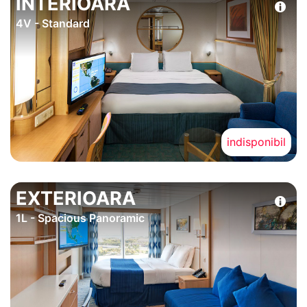
INTERIOARA
4V - Standard
indisponibil
EXTERIOARA
1L - Spacious Panoramic