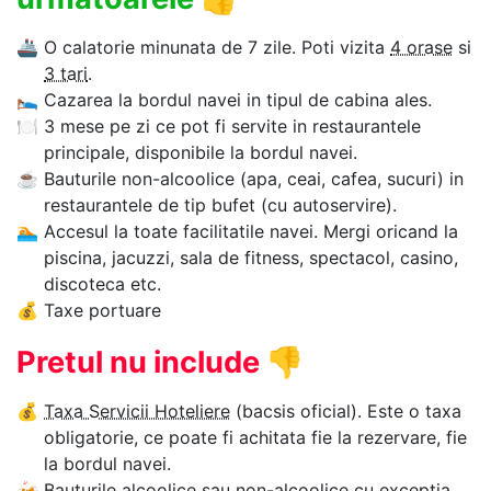
🚢
O calatorie minunata de 7 zile. Poti vizita
4 orase
si
3 tari
.
🛌
Cazarea la bordul navei in tipul de cabina ales.
🍽
3 mese pe zi ce pot fi servite in restaurantele
principale, disponibile la bordul navei.
☕
Bauturile non-alcoolice (apa, ceai, cafea, sucuri) in
restaurantele de tip bufet (cu autoservire).
🏊‍
Accesul la toate facilitatile navei. Mergi oricand la
piscina, jacuzzi, sala de fitness, spectacol, casino,
discoteca etc.
💰
Taxe portuare
Pretul nu include
👎
💰
Taxa Servicii Hoteliere
(bacsis oficial). Este o taxa
obligatorie, ce poate fi achitata fie la rezervare, fie
la bordul navei.
🍻
Bauturile alcoolice sau non-alcoolice cu exceptia