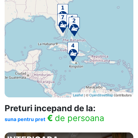
Leaflet
| ©
OpenStreetMap
contributors
Preturi incepand de la:
€
de persoana
suna pentru pret