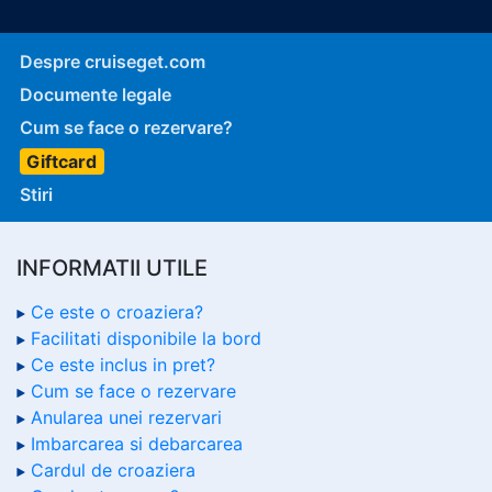
Despre cruiseget.com
Documente legale
Cum se face o rezervare?
Giftcard
Stiri
INFORMATII UTILE
Ce este o croaziera?
Facilitati disponibile la bord
Ce este inclus in pret?
Cum se face o rezervare
Anularea unei rezervari
Imbarcarea si debarcarea
Cardul de croaziera