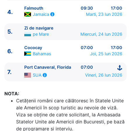
Falmouth
09:30
17:00
4.
Marti, 23 Iun 2026
Jamaica
Zi de navigare
5.
pe Mare
Miercuri, 24 Iun 2026
ITINERARIU
Cococay
07:00
17:00
6.
Ziua | Portul | Sosire - Plecare
Bahamas
Joi, 25 Iun 2026
----------------------------------------
1.
Port Canaveral, Florida
SUA
⚓ - 16:00
Port Canaveral, Florida
07:00
7.
2.
Nassau
Bahamas
09:00 - 18:00
Vineri, 26 Iun 2026
SUA
3.
Zi de navigare
pe Mare
0:00 - 0:00
4.
Falmouth
Jamaica
09:30 - 17:00
NOTA:
5.
Zi de navigare
pe Mare
0:00 - 0:00
Cetăţenii români care călătoresc în Statele Unite
6.
Cococay
Bahamas
07:00 - 17:00
ale Americii în scop turistic au nevoie de viză.
7.
Port Canaveral, Florida
SUA
07:00 - ⚓
Viza se obține de catre solicitant, la Ambasada
Statelor Unite ale Americii din Bucuresti, pe bază
de programare si interviu.